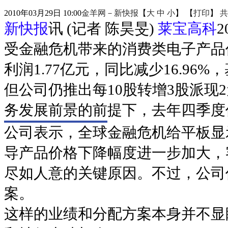
2010年03月29日 10:00
金羊网－新快报
【
大
中
小
】 【
打印
】
共
新快报
讯 (记者 陈昊旻)
莱宝高科
受金融危机带来的消费类电子产品
利润1.77亿元，同比减少16.96%
但公司仍推出每10股转增3股派现
务发展前景的前提下，去年四季度
公司表示，全球金融危机给平板显
导产品价格下降幅度进一步加大，
尽如人意的关键原因。不过，公司仍
案。
这样的业绩和分配方案本身并不显