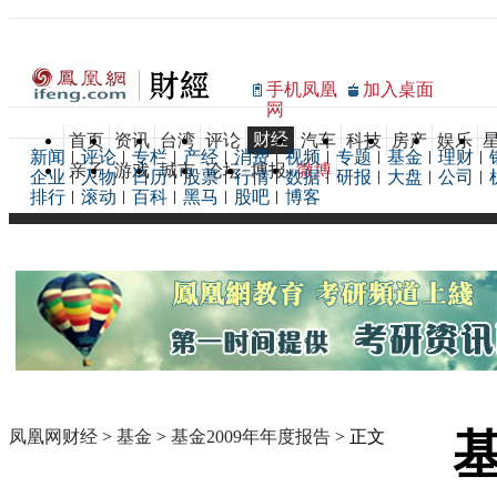
手机凤凰
加入桌面
网
财经
首页
资讯
台湾
评论
汽车
科技
房产
娱乐
新闻
评论
专栏
产经
消费
视频
专题
基金
理财
亲子
游戏
城市
论坛
博报
微博
企业
人物
日历
股票
行情
数据
研报
大盘
公司
排行
滚动
百科
黑马
股吧
博客
凤凰网财经
>
基金
>
基金2009年年度报告
> 正文