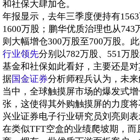
和社保大肆加仓。
年报显示，去年三季度便持有156
1600万股；鹏华优质治理也从74
则大幅增仓300万股至700万股。
行业领先
分别以782万股、551
基金和社保如此看好，主要还是对
据
国金证券
分析师程兵认为，未来
当中，全球触摸屏市场的爆发式增长和
张，这使得其外购触摸屏的力度将
兴业证券电子行业研究员刘亮则表
在类似TFT空盒的业绩爬坡期，