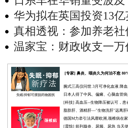
日系车在华销量受波及 
华为拟在英国投资13亿英
真相透视：参加养老社
温家宝：财政收支一万
[专家] 鼻炎、咽炎久为何治不愈 8
腕式三高仪问世.3月可净化血液.降
日本人得了中风、偏瘫、心脑血管病
失眠/抑郁可摆脱药物困扰
[科技] 高血压--生物降压被认可，
脂肪肝、酒精肝---"生物洗肝"远离
德国M力牵引法风靡欧洲,颈椎病在
[震惊] 前列腺炎、尿频、尿急 当天