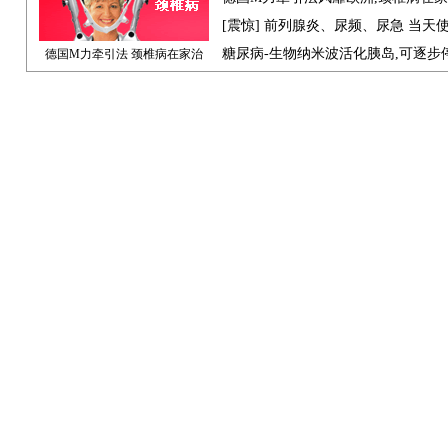
[震惊] 前列腺炎、尿频、尿急 当天
糖尿病-生物纳米波活化胰岛,可逐步
德国M力牵引法 颈椎病在家治