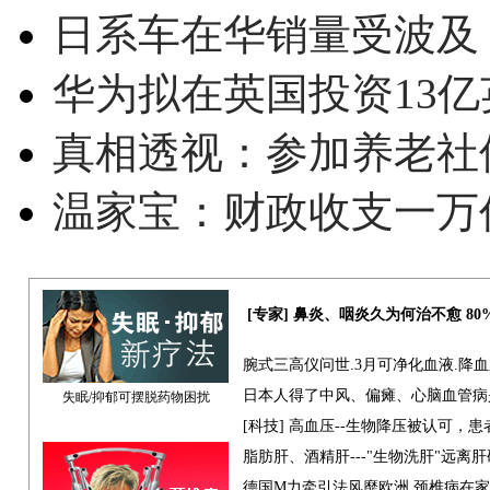
日系车在华销量受波及 
华为拟在英国投资13亿英
真相透视：参加养老社
温家宝：财政收支一万
[专家] 鼻炎、咽炎久为何治不愈 8
腕式三高仪问世.3月可净化血液.降
日本人得了中风、偏瘫、心脑血管病
失眠/抑郁可摆脱药物困扰
[科技] 高血压--生物降压被认可，
脂肪肝、酒精肝---"生物洗肝"远离
德国M力牵引法风靡欧洲,颈椎病在