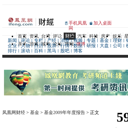
手机凤凰
加入桌面
网
财经
首页
资讯
台湾
评论
汽车
科技
房产
娱乐
新闻
评论
专栏
产经
消费
视频
专题
基金
理财
亲子
游戏
城市
论坛
博报
微博
企业
人物
日历
股票
行情
数据
研报
大盘
公司
排行
滚动
百科
黑马
股吧
博客
5
凤凰网财经
>
基金
>
基金2009年年度报告
> 正文