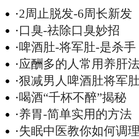
·
2周止脱发-6周长新发
·
口臭-祛除口臭妙招
·
啤酒肚-将军肚-是杀手
·
应酬多的人常用养肝
·
狠减男人啤酒肚将军
·
喝酒“千杯不醉”揭秘
·
养胃-简单实用的方法
·
失眠中医教你如何调