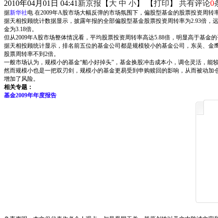
2010年04月01日 04:41
新京报
【
大
中
小
】 【
打印
】
共有评论
0
据
新华社
电 在2009年A股市场大幅反弹的市场氛围下，偏股型基金的股票投资周转率
据天相投顾统计数据显示，披露年报的全部偏股型基金股票投资周转率为2.93倍，远高于
金为3.18倍。
但从2009年A股市场整体情况看，平均股票投资周转率高达5.88倍，明显高于基
据天相投顾统计显示，排名前五位的基金公司都是规模较小的基金公司，东吴、金鹰
股票周转率不到2倍。
一般市场认为，规模小的基金“船小好掉头”，基金换股冲击成本小，调仓灵活，能
然而规模小也是一把双刃剑，规模小的基金更易受到申购赎回的影响，从而被动加
增加了风险。
相关专题：
基金2009年年度报告