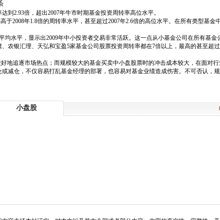
条
达到2.93倍，超出2007年牛市时期基金投资周转率高位水平。
2008年1.8倍的周转率水平，甚至超过2007年2.6倍的高位水平。在所有类型基金
金的平均水平，显示出2009年中小投资者交易非常活跃。这一点从小基金公司在所有基
、农银汇理、天弘和宝盈5家基金公司股票投资周转率都在7倍以上，最高的甚至超过
较好地追逐市场热点；而规模较大的基金买卖中小盘股票时的冲击成本较大，在面对
仓或减仓，不仅容易打乱基金经理的部署，也容易对基金业绩造成伤害。不可否认，规
小盘股