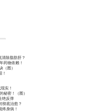
底清除脂肪肝？
常年药物依赖！
诀（图）
招！
成现实！
叫的秘密！（图）
杜绝反弹
何彻底治愈？
脱终身病！