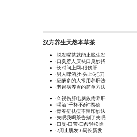
汉方养生天然本草茶
·
脱发喝茶就能止脱生发
·
口臭惹人厌祛口臭妙招
·
长时间上网-很伤肝
·
男人啤酒肚-头上6把刀
·
应酬多的人常用养肝法
·
老胃病养胃的简单方法
·
久视伤肝电脑族需养肝
·
喝酒“千杯不醉”揭秘
·
青春痘祛痘不留印妙法
·
失眠我喝茶告别了失眠
·
口臭-口苦-口酸轻松除
·
2周止脱发-6周长新发