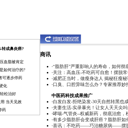
0%转成鼻炎癌?
商讯
血压血脂被肯定
·
“脂肪肝”严重影响人的寿命，如何彻
是如何治疗的?
·
关注：高血压-不吃药可自愈！摆脱
患者可逐步停药
·
减肥正当时，做瘦身达人 揭秘狂瘦秘
·
口臭、口腔异味怎么办？专家推荐妙
肝硬化
家轻松治好
中医药科技成果推广
·
白发白发-拒绝染发-30天自然转黑也
使用 当天见效
·
夫妻生活-实录暴光！让女人天天尖
停药
·
哮喘-气管炎--权威新药，彻底治愈，
·
有多少脂肪肝会变成肝癌？脂肪肝如
·
喜讯：不吃药——巧治糖尿病——摆