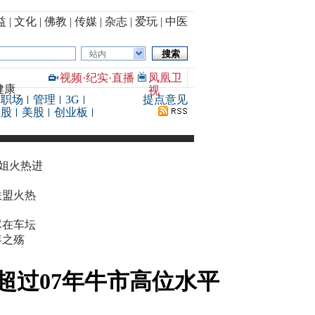
益
|
文化
|
佛教
|
传媒
|
杂志
|
爱玩
|
中医
站内
视频
·
纪实
·
直播
凤凰卫
健康
视
职场
管理
3G
提点意见
港股
美股
创业板
华姐火热进
联盟火热
尽在车坛
年之殇
 超过07年牛市高位水平