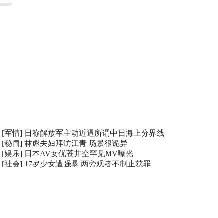
[军情]
日称解放军主动近逼所谓中日海上分界线
[秘闻]
林彪夫妇拜访江青 场景很诡异
[娱乐]
日本AV女优苍井空罕见MV曝光
[社会]
17岁少女遭强暴 两旁观者不制止获罪