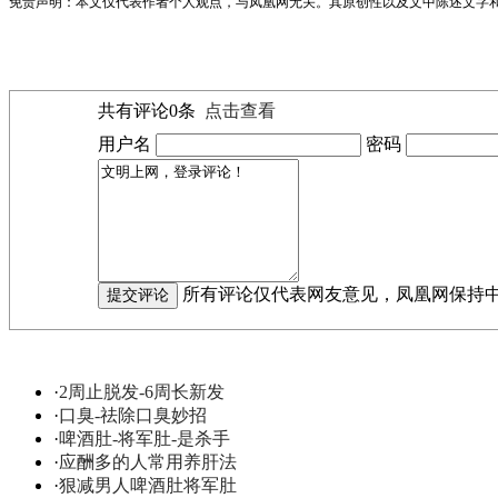
免责声明：本文仅代表作者个人观点，与凤凰网无关。其原创性以及文中陈述文字
共有评论
0
条
点击查看
用户名
密码
所有评论仅代表网友意见，凤凰网保持
·
2周止脱发-6周长新发
·
口臭-祛除口臭妙招
·
啤酒肚-将军肚-是杀手
·
应酬多的人常用养肝法
·
狠减男人啤酒肚将军肚