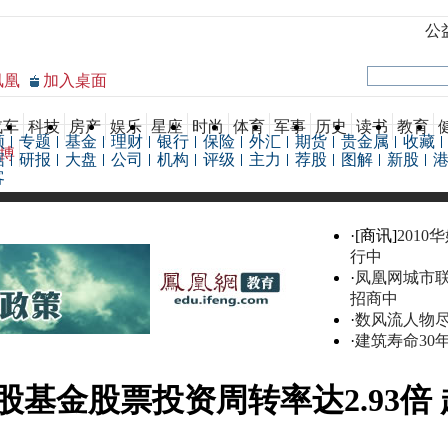
公
凤凰
加入桌面
汽车
科技
房产
娱乐
星座
时尚
体育
军事
历史
读书
教育
频
专题
基金
理财
银行
保险
外汇
期货
贵金属
收藏
博
据
研报
大盘
公司
机构
评级
主力
荐股
图解
新股
客
·[商讯]
2010
行中
·
凤凰网城市
招商中
·
数风流人物
·
建筑寿命30
股基金股票投资周转率达2.93倍