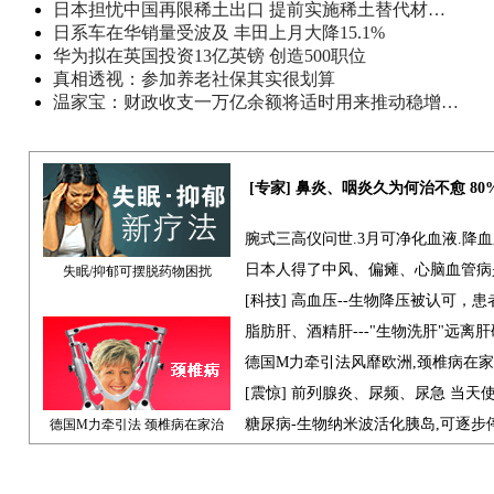
日本担忧中国再限稀土出口 提前实施稀土替代材…
日系车在华销量受波及 丰田上月大降15.1%
华为拟在英国投资13亿英镑 创造500职位
真相透视：参加养老社保其实很划算
温家宝：财政收支一万亿余额将适时用来推动稳增…
[专家] 鼻炎、咽炎久为何治不愈 8
腕式三高仪问世.3月可净化血液.降
日本人得了中风、偏瘫、心脑血管病
失眠/抑郁可摆脱药物困扰
[科技] 高血压--生物降压被认可，
脂肪肝、酒精肝---"生物洗肝"远离
德国M力牵引法风靡欧洲,颈椎病在
[震惊] 前列腺炎、尿频、尿急 当天
糖尿病-生物纳米波活化胰岛,可逐步
德国M力牵引法 颈椎病在家治