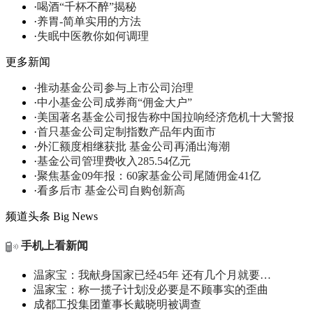
·
喝酒“千杯不醉”揭秘
·
养胃-简单实用的方法
·
失眠中医教你如何调理
更多新闻
·
推动基金公司参与上市公司治理
·
中小基金公司成券商“佣金大户”
·
美国著名基金公司报告称中国拉响经济危机十大警报
·
首只基金公司定制指数产品年内面市
·
外汇额度相继获批 基金公司再涌出海潮
·
基金公司管理费收入285.54亿元
·
聚焦基金09年报：60家基金公司尾随佣金41亿
·
看多后市 基金公司自购创新高
频道头条
Big News
手机上看新闻
温家宝：我献身国家已经45年 还有几个月就要…
温家宝：称一揽子计划没必要是不顾事实的歪曲
成都工投集团董事长戴晓明被调查