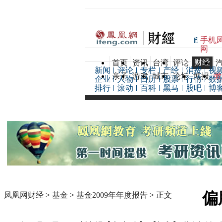
手机
网
财经
首页
资讯
台湾
评论
新闻
评论
专栏
产经
消费
视
亲子
游戏
城市
论坛
博报
微
企业
人物
日历
股票
行情
数
排行
滚动
百科
黑马
股吧
博
偏
凤凰网财经
>
基金
>
基金2009年年度报告
> 正文