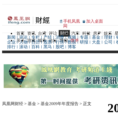
手机凤凰
加入桌面
网
财经
首页
资讯
台湾
评论
汽车
科技
房产
娱乐
新闻
评论
专栏
产经
消费
视频
专题
基金
理财
亲子
游戏
城市
论坛
博报
微博
企业
人物
日历
股票
行情
数据
研报
大盘
公司
排行
滚动
百科
黑马
股吧
博客
2
凤凰网财经
>
基金
>
基金2009年年度报告
> 正文