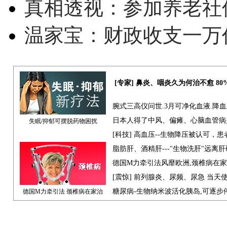
真相透视：参加养老社
温家宝：财政收支一万
[专家] 鼻炎、咽炎久为何治不愈 8
腕式三高仪问世.3月可净化血液.降
日本人得了中风、偏瘫、心脑血管病
失眠/抑郁可摆脱药物困扰
[科技] 高血压--生物降压被认可，
脂肪肝、酒精肝---"生物洗肝"远离
德国M力牵引法风靡欧洲,颈椎病在
[震惊] 前列腺炎、尿频、尿急 当天
糖尿病-生物纳米波活化胰岛,可逐步
德国M力牵引法 颈椎病在家治