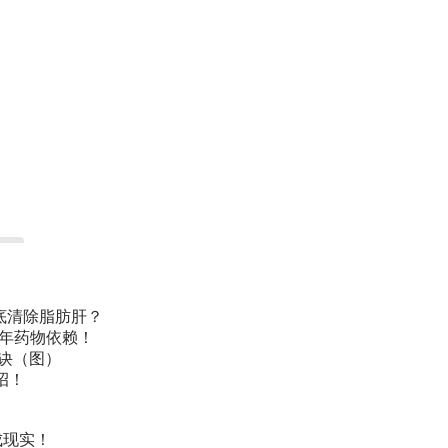
底清除脂肪肝？
常年药物依赖！
诀（图）
招！
成现实！