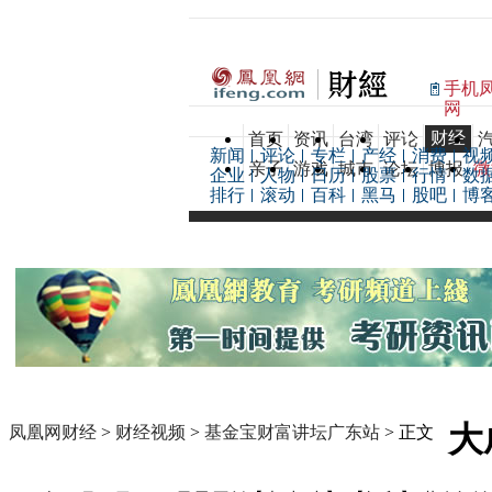
手机
网
财经
首页
资讯
台湾
评论
新闻
评论
专栏
产经
消费
视
亲子
游戏
城市
论坛
博报
微
企业
人物
日历
股票
行情
数
排行
滚动
百科
黑马
股吧
博
大
凤凰网财经
>
财经视频
>
基金宝财富讲坛广东站
> 正文