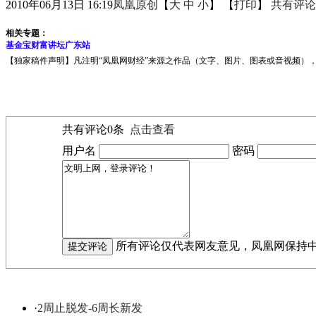
2010年06月13日 16:19
凤凰原创
【
大
中
小
】 【
打印
】
共有评论
相关专题：
基金宝财富讲坛广东站
【独家稿件声明】凡注明“凤凰网财经”来源之作品（文字、图片、图表或音视频），未
共有评论
0
条
点击查看
用户名
密码
所有评论仅代表网友意见，凤凰网保持
·
2周止脱发-6周长新发