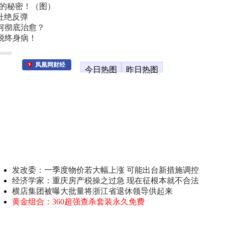
叫的秘密！（图）
杜绝反弹
何彻底治愈？
脱终身病！
凤凰网财经
今日热图
昨日热图
发改委：一季度物价若大幅上涨 可能出台新措施调控
经济学家：重庆房产税操之过急 现在征根本就不合法
横店集团被曝大批量将浙江省退休领导供起来
黄金组合：360超强查杀套装永久免费