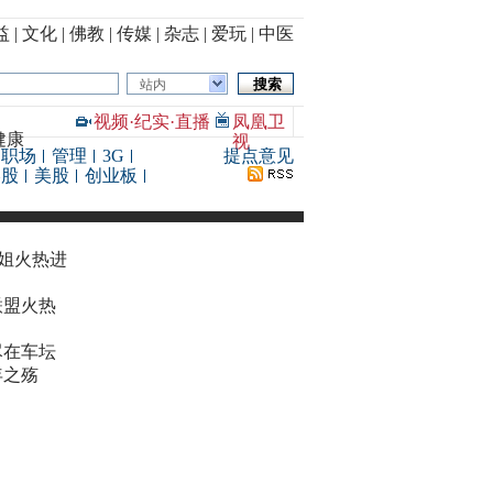
益
|
文化
|
佛教
|
传媒
|
杂志
|
爱玩
|
中医
站内
视频
·
纪实
·
直播
凤凰卫
健康
视
职场
管理
3G
提点意见
港股
美股
创业板
华姐火热进
联盟火热
尽在车坛
年之殇