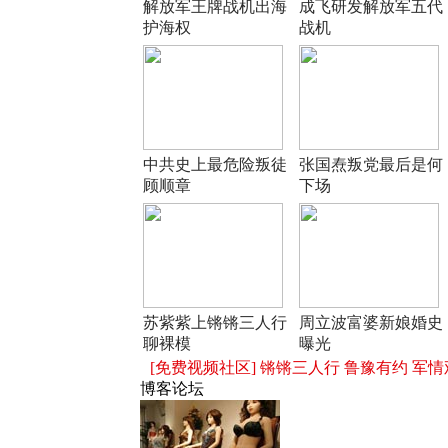
解放军王牌战机出海
成飞研发解放军五代
护海权
战机
中共史上最危险叛徒
张国焘叛党最后是何
顾顺章
下场
苏紫紫上锵锵三人行
周立波富婆新娘婚史
聊裸模
曝光
[免费视频社区]
锵锵三人行
鲁豫有约
军情
博客论坛