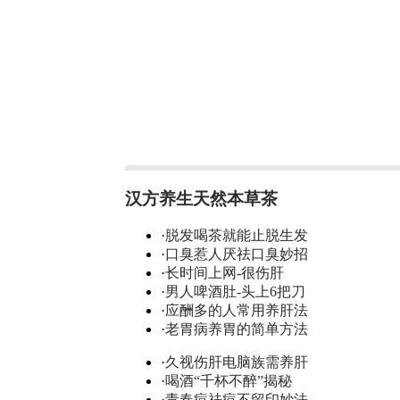
汉方养生天然本草茶
·
脱发喝茶就能止脱生发
·
口臭惹人厌祛口臭妙招
·
长时间上网-很伤肝
·
男人啤酒肚-头上6把刀
·
应酬多的人常用养肝法
·
老胃病养胃的简单方法
·
久视伤肝电脑族需养肝
·
喝酒“千杯不醉”揭秘
·
青春痘祛痘不留印妙法