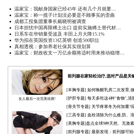
温家宝：我献身国家已经45年 还有几个月就要…
温家宝：称一揽子计划没必要是不顾事实的歪曲
成都工投集团董事长戴晓明被调查
日本担忧中国再限稀土出口 提前实施稀土替代材…
日系车在华销量受波及 丰田上月大降15.1%
华为拟在英国投资13亿英镑 创造500职位
真相透视：参加养老社保其实很划算
温家宝：财政收支一万亿余额将适时用来推动稳增…
前列腺在家轻松治疗,选对产品是关
[
丰胸专题
] 如何唤醒乳房二次发育,
[
护肝专题
] 每天多吃这4种"食物",
女人最后一次完美祛斑!
[骨关节专题] 关节疼寒冬为何加重?
[
三高专题
] 血栓清除为什么难,防、
[
美胸专题
]盘点全球9种天然、无激
[
前列腺专题
] 最新发现：前列腺可轻