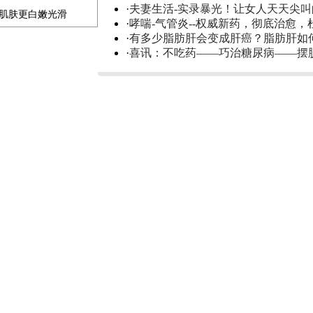
·
夫妻生活-实录暴光！让女人天天尖
补肌肤更白嫩光滑
·
哮喘-气管炎--权威新药，彻底治愈，
·
有多少脂肪肝会变成肝癌？脂肪肝如
·
喜讯：不吃药——巧治糖尿病——摆