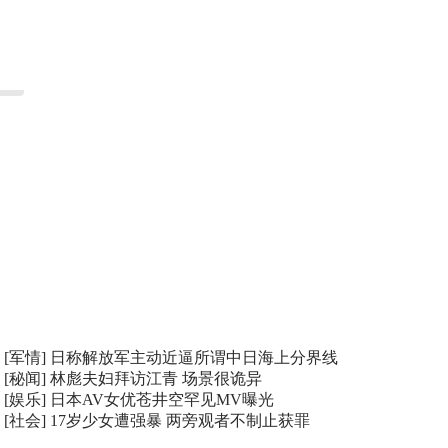
[军情]
日称解放军主动近逼所谓中日海上分界线
[秘闻]
林彪夫妇拜访江青 场景很诡异
[娱乐]
日本AV女优苍井空罕见MV曝光
[社会]
17岁少女遭强暴 两旁观者不制止获罪