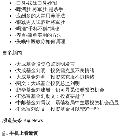
·
口臭-祛除口臭妙招
·
啤酒肚-将军肚-是杀手
·
应酬多的人常用养肝法
·
狠减男人啤酒肚将军肚
·
喝酒“千杯不醉”揭秘
·
养胃-简单实用的方法
·
失眠中医教你如何调理
更多新闻
·
大成基金投资总监刘明发言
·
大成基金刘明：投资需克服不良情绪
·
大成基金刘明：投资需克服不良情绪
·
图文：大成基金投资总监刘明
·
鹏华基金刘建岩：仍可寻觅债券投资机会
·
汇添富基金刘劲文：投资要趁早
·
中邮基金刘霄汉：震荡格局中主题投资机会凸显
·
汇添富刘劲文：投资基金可以“懒”一些
频道头条
Big News
手机上看新闻