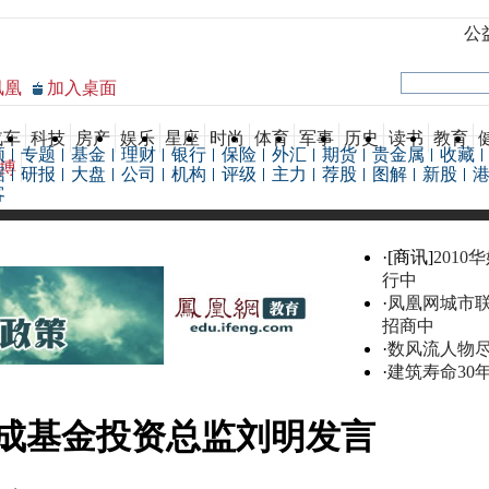
公
凤凰
加入桌面
汽车
科技
房产
娱乐
星座
时尚
体育
军事
历史
读书
教育
频
专题
基金
理财
银行
保险
外汇
期货
贵金属
收藏
博
据
研报
大盘
公司
机构
评级
主力
荐股
图解
新股
客
·[商讯]
2010
行中
·
凤凰网城市
招商中
·
数风流人物
·
建筑寿命30
成基金投资总监刘明发言