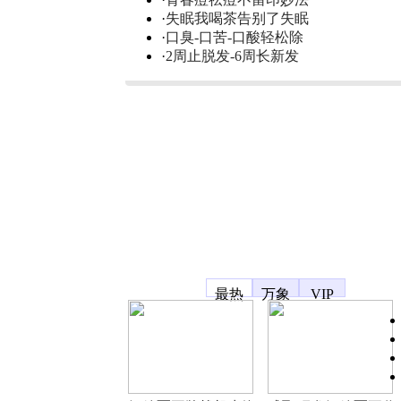
·
失眠我喝茶告别了失眠
·
口臭-口苦-口酸轻松除
·
2周止脱发-6周长新发
凤凰宽频
最热
万象
VIP