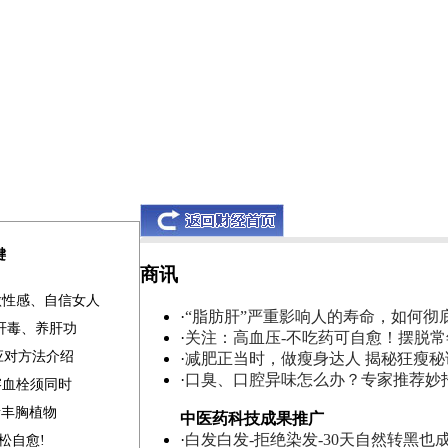
键
商讯
做性感、自信女人
·
“脂肪肝”严重影响人的寿命，如何彻
清肝毒、养肝功
·
关注：高血压-不吃药可自愈！摆脱
应对方法介绍
·
减肥正当时，做瘦身达人 揭秘狂瘦秘
·
口臭、口腔异味怎么办？专家推荐妙
溶血栓须同时
素丰胸植物
中医药科技成果推广
·
白发白发-拒绝染发-30天自然转黑也
松自愈!