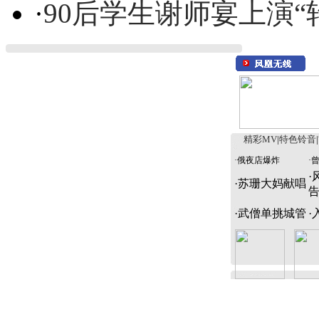
·
90后学生谢师宴上演“
精彩MV
|
特色铃音
|
·
俄夜店爆炸
·
·
·
苏珊大妈献唱
·
武僧单挑城管
·