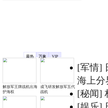
凤凰宽频
最热
万象
VIP
[军情]
海上分
解放军王牌战机出海
成飞研发解放军五代
[秘闻]
护海权
战机
[娱乐]