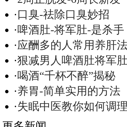
·
口臭-祛除口臭妙招
·
啤酒肚-将军肚-是杀手
·
应酬多的人常用养肝
·
狠减男人啤酒肚将军
·
喝酒“千杯不醉”揭秘
·
养胃-简单实用的方法
·
失眠中医教你如何调
更多新闻