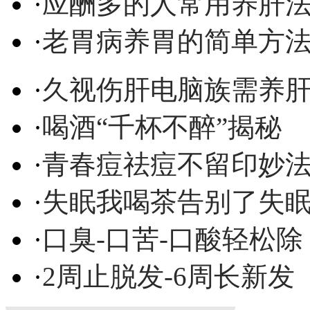
·
应酬多的人常用养肝
·
老胃病养胃的简单方
·
久视伤肝电脑族需养
·
喝酒“千杯不醉”揭秘
·
青春痘祛痘不留印妙
·
失眠我喝茶告别了失
·
口臭-口苦-口酸轻松除
·
2周止脱发-6周长新发