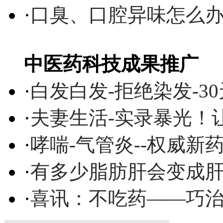
·
口臭、口腔异味怎么
中医药科技成果推广
·
白发白发-拒绝染发-3
·
夫妻生活-实录暴光！
·
哮喘-气管炎--权威
·
有多少脂肪肝会变成
·
喜讯：不吃药——巧