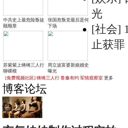
光
中共史上最危险叛徒
张国焘叛党最后是何
[社会]
顾顺章
下场
止获罪
苏紫紫上锵锵三人行
周立波富婆新娘婚史
聊裸模
曝光
[免费视频社区]
锵锵三人行
鲁豫有约
军情观察室
更多
博客论坛