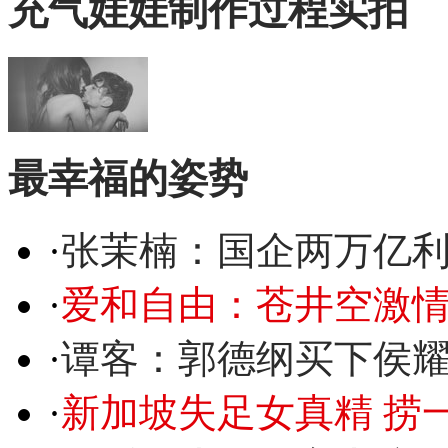
充气娃娃制作过程实拍
最幸福的姿势
·
张茉楠：国企两万亿
·
爱和自由：苍井空激情
·
谭客：郭德纲买下侯
·
新加坡失足女真精 捞