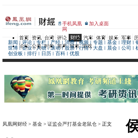
手机凤凰
加入桌面
网
财经
首页
资讯
台湾
评论
汽车
体育
娱乐
军事
新闻
评论
专栏
产经
消费
视频
专题
基金
理财
论坛
公益
时尚
房产
城市
游戏
世博
企业
人物
滚动
股票
行情
大盘
晨会
公司
创业板
排行
日历
百科
优股
凤凰网财经
>
基金
>
证监会严打基金老鼠仓
> 正文