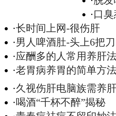
·
脱发
·
口臭
·
长时间上网-很伤肝
·
男人啤酒肚-头上6把刀
·
应酬多的人常用养肝
·
老胃病养胃的简单方
·
久视伤肝电脑族需养
·
喝酒“千杯不醉”揭秘