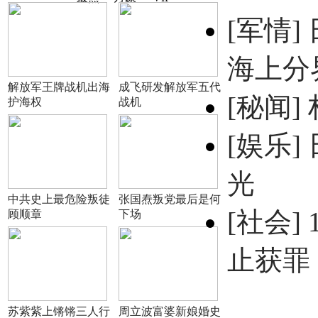
[军情]
海上分
解放军王牌战机出海
成飞研发解放军五代
[秘闻]
护海权
战机
[娱乐]
光
中共史上最危险叛徒
张国焘叛党最后是何
[社会]
顾顺章
下场
止获罪
苏紫紫上锵锵三人行
周立波富婆新娘婚史