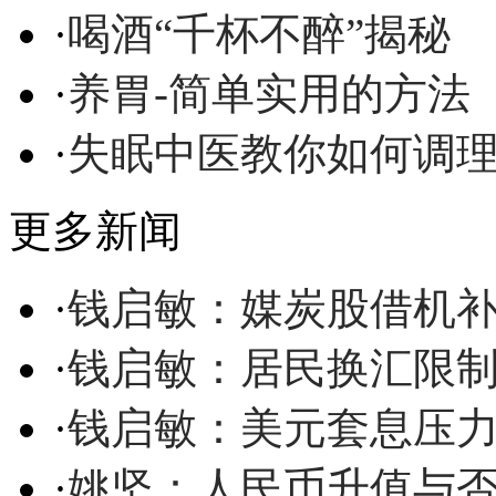
·
喝酒“千杯不醉”揭秘
·
养胃-简单实用的方法
·
失眠中医教你如何调
更多新闻
·
钱启敏：媒炭股借机补
·
钱启敏：居民换汇限制
·
钱启敏：美元套息压
·
姚坚：人民币升值与