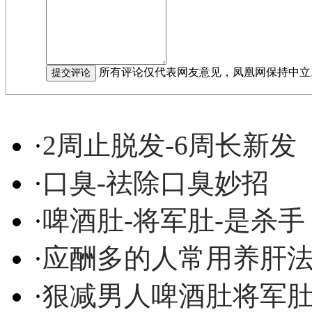
所有评论仅代表网友意见，凤凰网保持中立
·
2周止脱发-6周长新发
·
口臭-祛除口臭妙招
·
啤酒肚-将军肚-是杀手
·
应酬多的人常用养肝
·
狠减男人啤酒肚将军