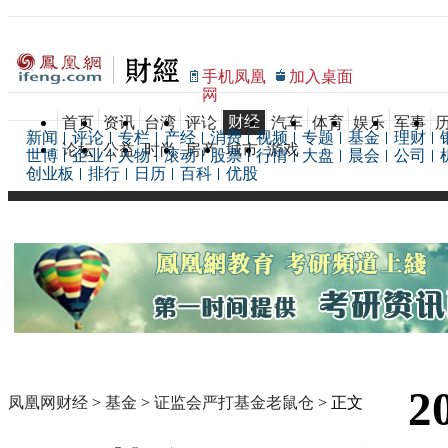
手机凤凰
加入桌面
网
财经
首页
资讯
台湾
评论
汽车
体育
娱乐
军事
新闻
评论
专栏
产经
消费
视频
专题
基金
理财
论坛
公益
时尚
房产
城市
游戏
世博
企业
人物
滚动
股票
行情
大盘
晨会
公司
创业板
排行
日历
百科
优股
2
凤凰网财经
>
基金
>
证监会严打基金老鼠仓
> 正文