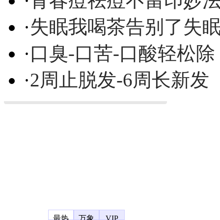
·
青春痘祛痘不留印妙
·
失眠我喝茶告别了失
·
口臭-口苦-口酸轻松除
·
2周止脱发-6周长新发
凤凰宽频
最热
万象
VIP