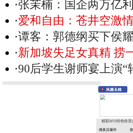
·
张茉楠：国企两万亿
·
爱和自由：苍井空激情
·
谭客：郭德纲买下侯
·
新加坡失足女真精 捞
·
90后学生谢师宴上演“
精彩MV
|
特色铃音
|
·
俄夜店爆炸
·