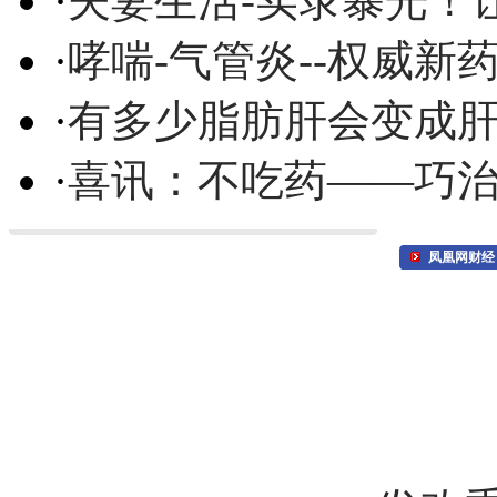
·
夫妻生活-实录暴光！
·
哮喘-气管炎--权威
·
有多少脂肪肝会变成
·
喜讯：不吃药——巧
凤凰网财经