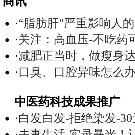
商讯
·
“脂肪肝”严重影响人
·
关注：高血压-不吃药
·
减肥正当时，做瘦身达
·
口臭、口腔异味怎么
中医药科技成果推广
·
白发白发-拒绝染发-3
·
夫妻生活-实录暴光！