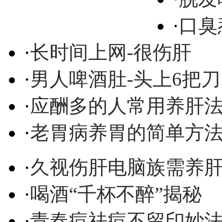
·
口臭
·
长时间上网-很伤肝
·
男人啤酒肚-头上6把刀
·
应酬多的人常用养肝
·
老胃病养胃的简单方
·
久视伤肝电脑族需养
·
喝酒“千杯不醉”揭秘
·
青春痘祛痘不留印妙