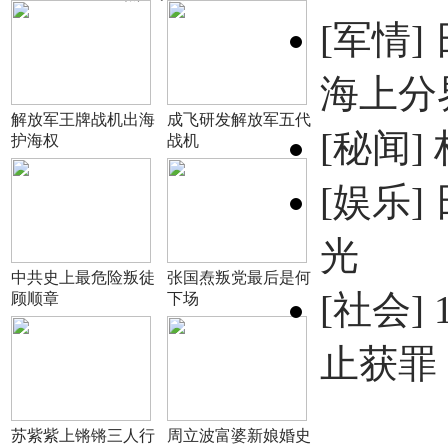
[军情]
海上分
解放军王牌战机出海
成飞研发解放军五代
[秘闻]
护海权
战机
[娱乐]
光
中共史上最危险叛徒
张国焘叛党最后是何
[社会]
顾顺章
下场
止获罪
苏紫紫上锵锵三人行
周立波富婆新娘婚史