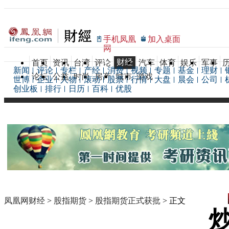
手机凤凰
加入桌面
网
财经
首页
资讯
台湾
评论
汽车
体育
娱乐
军事
新闻
评论
专栏
产经
消费
视频
专题
基金
理财
论坛
公益
时尚
房产
城市
游戏
世博
企业
人物
滚动
股票
行情
大盘
晨会
公司
创业板
排行
日历
百科
优股
凤凰网财经
>
股指期货
>
股指期货正式获批
> 正文