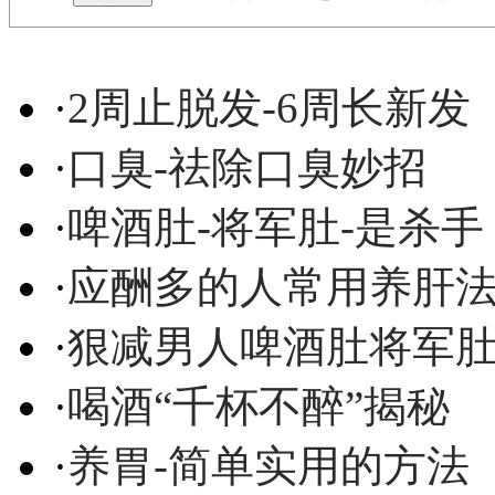
·
2周止脱发-6周长新发
·
口臭-祛除口臭妙招
·
啤酒肚-将军肚-是杀手
·
应酬多的人常用养肝
·
狠减男人啤酒肚将军
·
喝酒“千杯不醉”揭秘
·
养胃-简单实用的方法