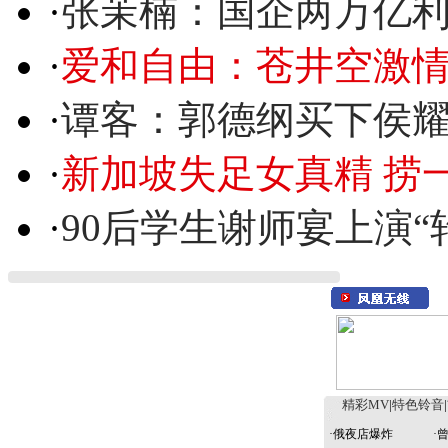
·
张茉楠：国企两万亿
·
爱和自由：苍井空激情
·
谭客：郭德纲买下侯
·
新加坡失足女真精 捞
·
90后学生谢师宴上演“
精彩MV
|
特色铃音
|
·
俄夜店爆炸
·