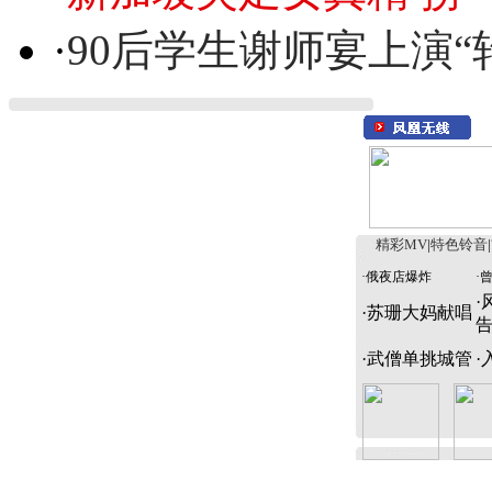
·
90后学生谢师宴上演“
精彩MV
|
特色铃音
|
·
俄夜店爆炸
·
·
·
苏珊大妈献唱
·
武僧单挑城管
·