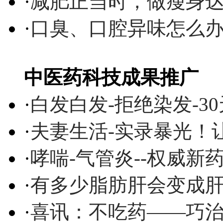
·
减肥正当时，做瘦身达
·
口臭、口腔异味怎么
中医药科技成果推广
·
白发白发-拒绝染发-3
·
夫妻生活-实录暴光！
·
哮喘-气管炎--权威
·
有多少脂肪肝会变成
·
喜讯：不吃药——巧