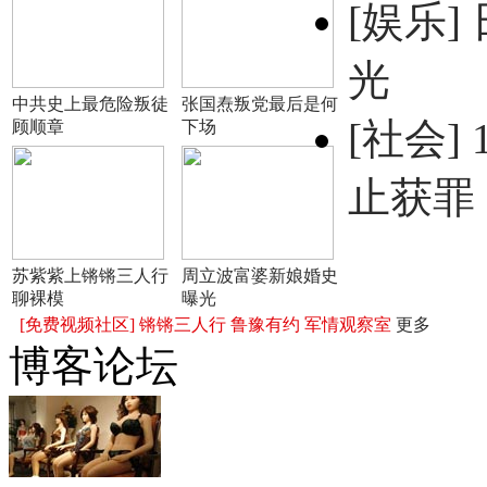
[娱乐]
光
中共史上最危险叛徒
张国焘叛党最后是何
[社会]
顾顺章
下场
止获罪
苏紫紫上锵锵三人行
周立波富婆新娘婚史
聊裸模
曝光
[免费视频社区]
锵锵三人行
鲁豫有约
军情观察室
更多
博客论坛