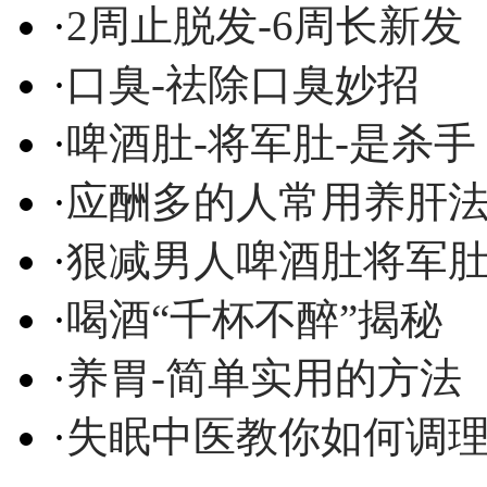
·
2周止脱发-6周长新发
·
口臭-祛除口臭妙招
·
啤酒肚-将军肚-是杀手
·
应酬多的人常用养肝
·
狠减男人啤酒肚将军
·
喝酒“千杯不醉”揭秘
·
养胃-简单实用的方法
·
失眠中医教你如何调