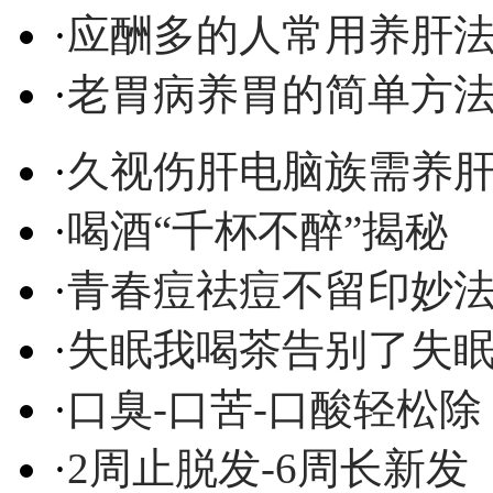
·
应酬多的人常用养肝
·
老胃病养胃的简单方
·
久视伤肝电脑族需养
·
喝酒“千杯不醉”揭秘
·
青春痘祛痘不留印妙
·
失眠我喝茶告别了失
·
口臭-口苦-口酸轻松除
·
2周止脱发-6周长新发