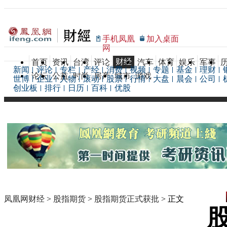
手机凤凰
加入桌面
网
财经
首页
资讯
台湾
评论
汽车
体育
娱乐
军事
新闻
评论
专栏
产经
消费
视频
专题
基金
理财
论坛
公益
时尚
房产
城市
游戏
世博
企业
人物
滚动
股票
行情
大盘
晨会
公司
创业板
排行
日历
百科
优股
凤凰网财经
>
股指期货
>
股指期货正式获批
> 正文