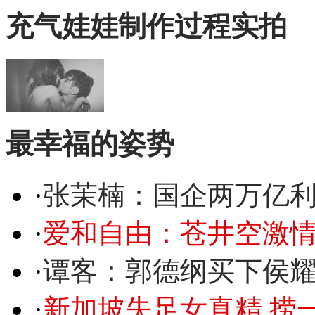
充气娃娃制作过程实拍
最幸福的姿势
·
张茉楠：国企两万亿
·
爱和自由：苍井空激情
·
谭客：郭德纲买下侯
·
新加坡失足女真精 捞