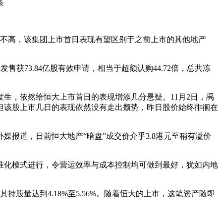
条
价并不高，该集团上市首日表现有望区别于之前上市的其他地产
获73.84亿股有效申请，相当于超额认购44.72倍，总共冻
生，依然给恒大上市首日的表现增添几分悬疑。11月2日，禹
，但该股上市几日的表现依然没有走出颓势，昨日股价始终徘徊在
报道，日前恒大地产“暗盘”成交价介乎3.8港元至稍有溢价
准化模式进行，令营运效率与成本控制均可做到最好，犹如内地
持股量达到4.18%至5.56%。随着恒大的上市，这笔资产随即