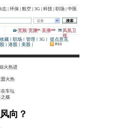
杂志
|
环保
|
航空
|
3G
|
科技
|
职场
|
中医
证券
宽频
·
宽频
·
直播
凤凰卫
视
收藏
职场
管理
3G
提点意见
股
港股
美股
华姐火热进
联盟火热
尽在车坛
年之殇
股风向？