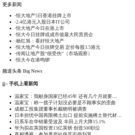
更多新闻
·
恒大地产5日香港挂牌上市
·
2.4亿港元入股日本IT公司
·
恒大地产今日在港上市
·
恒大今日挂牌或成市值最大民营房企
·
杨红旭：看好恒大地产
·
恒大地产今日挂牌交易 定价每股3.5港元
·
传闻让地产股“很受伤”（市场观察）
·
恒大今在港鸣锣
频道头条
Big News
手机上看新闻
温家宝：我献身国家已经45年 还有几个月就要…
温家宝：称一揽子计划没必要是不顾事实的歪曲
成都工投集团董事长戴晓明被调查
日本担忧中国再限稀土出口 提前实施稀土替代材…
日系车在华销量受波及 丰田上月大降15.1%
华为拟在英国投资13亿英镑 创造500职位
真相透视：参加养老社保其实很划算