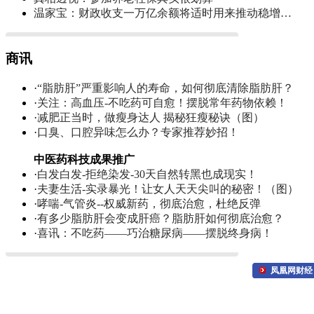
温家宝：财政收支一万亿余额将适时用来推动稳增…
商讯
·
“脂肪肝”严重影响人的寿命，如何彻底清除脂肪肝？
·
关注：高血压-不吃药可自愈！摆脱常年药物依赖！
·
减肥正当时，做瘦身达人 揭秘狂瘦秘诀（图）
·
口臭、口腔异味怎么办？专家推荐妙招！
中医药科技成果推广
·
白发白发-拒绝染发-30天自然转黑也成现实！
·
夫妻生活-实录暴光！让女人天天尖叫的秘密！（图）
·
哮喘-气管炎--权威新药，彻底治愈，杜绝反弹
·
有多少脂肪肝会变成肝癌？脂肪肝如何彻底治愈？
·
喜讯：不吃药——巧治糖尿病——摆脱终身病！
凤凰网财经