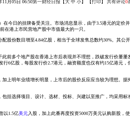
年11月05日 06:50
第一财经日报
【
大
中
小
】 【
打印
】
共有评论
0
HK）在今日的挂牌备受关注。市场消息显示，由于3.5港元的定
目前在港上市民营地产股中市值最大的一只。
份数目增至4.84亿股，相当于全球发售总数约30%。其公开发售
此前多个地产股在香港上市后表现并不理想，跌破发行价屡屡发
发行6亿股，每股发行价2.7港元，融资额度也仅有约15亿港元
加上明年业绩增长明显，上市后的股价反应应当较为理想。据外媒
，包括选择项目、设计、选材、投标、兴建以至推广，均采用标
曾以1.5亿
美元
入股，加上此番再度投资5000万美元认购新股，使其