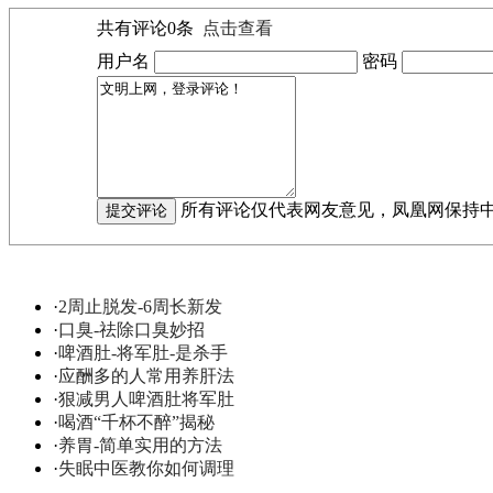
共有评论
0
条
点击查看
用户名
密码
所有评论仅代表网友意见，凤凰网保持
·
2周止脱发-6周长新发
·
口臭-祛除口臭妙招
·
啤酒肚-将军肚-是杀手
·
应酬多的人常用养肝法
·
狠减男人啤酒肚将军肚
·
喝酒“千杯不醉”揭秘
·
养胃-简单实用的方法
·
失眠中医教你如何调理