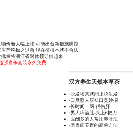
度物价若大幅上涨 可能出台新措施调控
庆房产税操之过急 现在征根本就不合法
大批量将浙江省退休领导供起来
0超强查杀套装永久免费
汉方养生天然本草茶
·
脱发喝茶就能止脱生发
·
口臭惹人厌祛口臭妙招
·
长时间上网-很伤肝
·
男人啤酒肚-头上6把刀
·
应酬多的人常用养肝法
·
老胃病养胃的简单方法