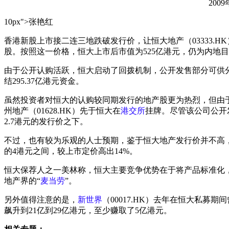
2009
10px">张艳红
香港新股上市接二连三地跌破发行价，让恒大地产（03333.
股。按照这一价格，恒大上市后市值为525亿港元，仍为内地
由于公开认购活跃，恒大启动了回拨机制，公开发售部分可供分配股
结295.37亿港元资金。
虽然投资者对恒大的认购较同期发行的地产股更为热烈，但由于
州地产（01628.HK）先于恒大在
港交所
挂牌。尽管该公司公开
2.7港元的发行价之下。
不过，也有较为乐观的人士预期，鉴于恒大地产发行价并不高，
的4港元之间，较上市定价高出14%。
恒大保荐人之一美林称，恒大主要竞争优势在于将产品标准化
地产界的“
麦当劳
”。
另外值得注意的是，
新世界
（00017.HK）去年在恒大私募期间
飙升到21亿到29亿港元，至少赚取了5亿港元。