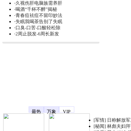
·
久视伤肝电脑族需养肝
·
喝酒“千杯不醉”揭秘
·
青春痘祛痘不留印妙法
·
失眠我喝茶告别了失眠
·
口臭-口苦-口酸轻松除
·
2周止脱发-6周长新发
凤凰宽频
最热
万象
VIP
[军情]
日称解放军
[秘闻]
林彪夫妇拜