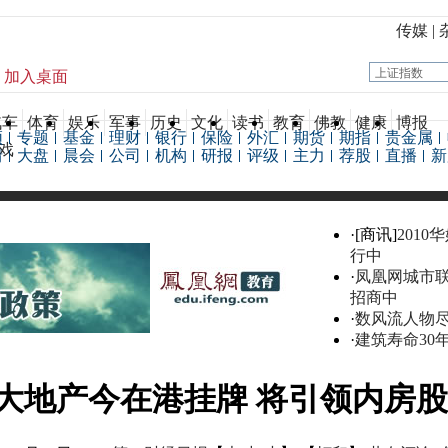
传媒
|
加入桌面
汽车
体育
娱乐
军事
历史
文化
读书
教育
佛教
健康
博报
频
专题
基金
理财
银行
保险
外汇
期货
期指
贵金属
戏
情
大盘
晨会
公司
机构
研报
评级
主力
荐股
直播
新
·[商讯]
2010
行中
·
凤凰网城市
招商中
·
数风流人物
·
建筑寿命30
大地产今在港挂牌 将引领内房