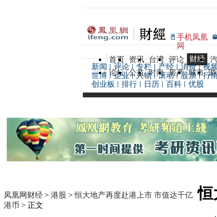
手机凤凰
网
财经
首页
资讯
台湾
评论
新闻
评论
专栏
产经
消费
视
论坛
公益
时尚
房产
城市
游
世博
企业
人物
滚动
股票
行
创业板
排行
日历
百科
优股
恒
凤凰网财经
>
港股
>
恒大地产再度赴港上市 市值达千亿
港币
> 正文