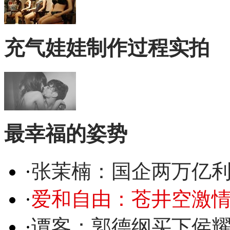
充气娃娃制作过程实拍
最幸福的姿势
·
张茉楠：国企两万亿
·
爱和自由：苍井空激情
·
谭客：郭德纲买下侯