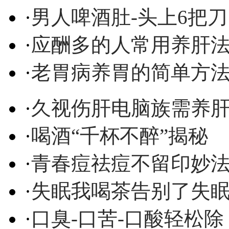
·
男人啤酒肚-头上6把刀
·
应酬多的人常用养肝
·
老胃病养胃的简单方
·
久视伤肝电脑族需养
·
喝酒“千杯不醉”揭秘
·
青春痘祛痘不留印妙
·
失眠我喝茶告别了失
·
口臭-口苦-口酸轻松除