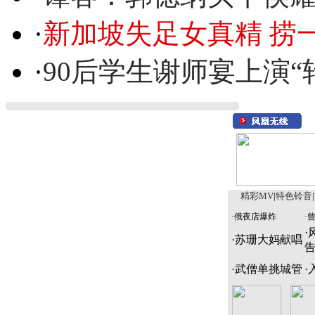
·
新加坡失足女真精 捞
·
90后学生谢师宴上演“
精彩MV
|
特色铃音
|
·
俄夜店爆炸
·
·
·
苏珊大妈献唱
·
武僧单挑城管
·