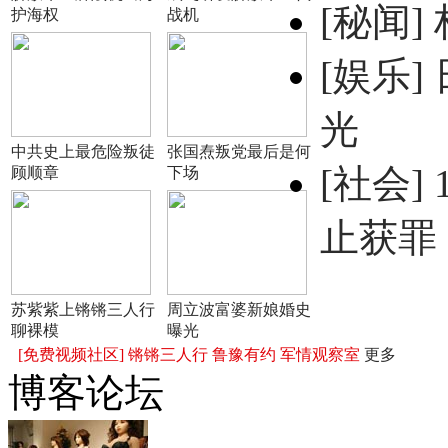
[秘闻]
护海权
战机
[娱乐]
光
中共史上最危险叛徒
张国焘叛党最后是何
[社会]
顾顺章
下场
止获罪
苏紫紫上锵锵三人行
周立波富婆新娘婚史
聊裸模
曝光
[免费视频社区]
锵锵三人行
鲁豫有约
军情观察室
更多
博客论坛