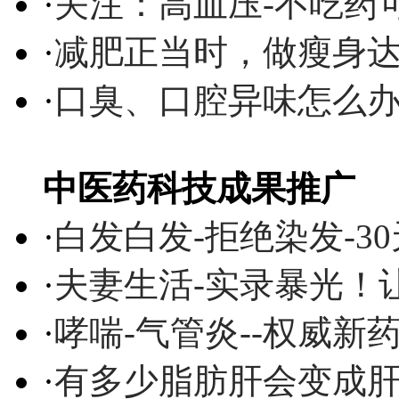
·
关注：高血压-不吃药
·
减肥正当时，做瘦身达
·
口臭、口腔异味怎么
中医药科技成果推广
·
白发白发-拒绝染发-3
·
夫妻生活-实录暴光！
·
哮喘-气管炎--权威
·
有多少脂肪肝会变成