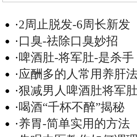
·
2周止脱发-6周长新发
·
口臭-祛除口臭妙招
·
啤酒肚-将军肚-是杀手
·
应酬多的人常用养肝
·
狠减男人啤酒肚将军
·
喝酒“千杯不醉”揭秘
·
养胃-简单实用的方法