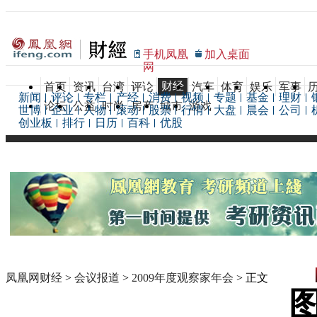
手机凤凰
加入桌面
网
财经
首页
资讯
台湾
评论
汽车
体育
娱乐
军事
新闻
评论
专栏
产经
消费
视频
专题
基金
理财
论坛
公益
时尚
房产
城市
游戏
世博
企业
人物
滚动
股票
行情
大盘
晨会
公司
创业板
排行
日历
百科
优股
凤凰网财经
>
会议报道
>
2009年度观察家年会
> 正文