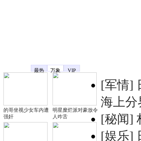
凤凰宽频
最热
万象
VIP
[军情]
海上分
的哥坐视少女车内遭
明星糜烂派对豪放令
[秘闻]
强奸
人咋舌
[娱乐]