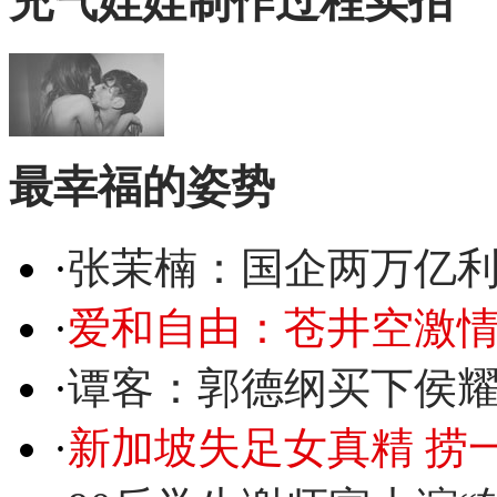
充气娃娃制作过程实拍
最幸福的姿势
·
张茉楠：国企两万亿
·
爱和自由：苍井空激情
·
谭客：郭德纲买下侯
·
新加坡失足女真精 捞