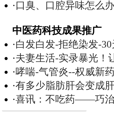
·
口臭、口腔异味怎么
中医药科技成果推广
·
白发白发-拒绝染发-3
·
夫妻生活-实录暴光！
·
哮喘-气管炎--权威
·
有多少脂肪肝会变成
·
喜讯：不吃药——巧