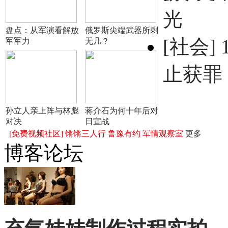
光
盘点：从军演看解放
俄罗斯尖端武器所剩
[社会]
军军力
无几？
止获罪
孙立人亲上阵与林彪
蒋介石为何十年后对
对决
日宣战
[免费视频社区]
锵锵三人行
鲁豫有约
军情观察室
更多
博客论坛