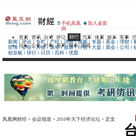
手机凤凰
加入桌面
网
财经
首页
资讯
台湾
评论
汽车
体育
娱乐
军事
新闻
评论
专栏
产经
消费
视频
专题
基金
理财
论坛
公益
时尚
房产
城市
游戏
世博
企业
人物
滚动
股票
行情
大盘
晨会
公司
创业板
排行
日历
百科
优股
凤凰网财经
>
会议报道
>
2010年天下经济论坛
> 正文