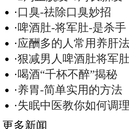
·
口臭-祛除口臭妙招
·
啤酒肚-将军肚-是杀手
·
应酬多的人常用养肝
·
狠减男人啤酒肚将军
·
喝酒“千杯不醉”揭秘
·
养胃-简单实用的方法
·
失眠中医教你如何调
更多新闻