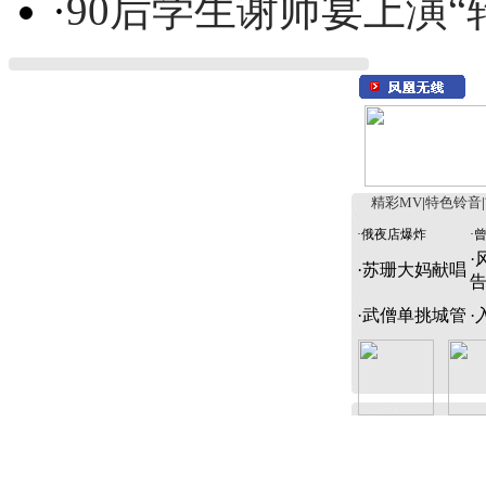
·
90后学生谢师宴上演“
精彩MV
|
特色铃音
|
·
俄夜店爆炸
·
·
·
苏珊大妈献唱
·
武僧单挑城管
·