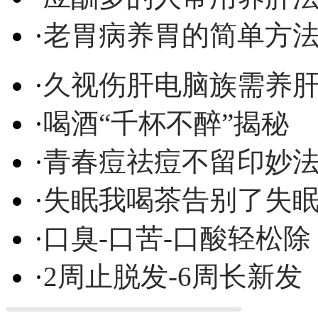
·
老胃病养胃的简单方
·
久视伤肝电脑族需养
·
喝酒“千杯不醉”揭秘
·
青春痘祛痘不留印妙
·
失眠我喝茶告别了失
·
口臭-口苦-口酸轻松除
·
2周止脱发-6周长新发