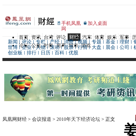
手机凤凰
加入桌面
网
财经
首页
资讯
台湾
评论
汽车
体育
娱乐
军事
新闻
评论
专栏
产经
消费
视频
专题
基金
理财
论坛
公益
时尚
房产
城市
游戏
世博
企业
人物
滚动
股票
行情
大盘
晨会
公司
创业板
排行
日历
百科
优股
凤凰网财经
>
会议报道
>
2010年天下经济论坛
> 正文