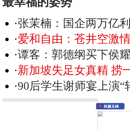
最幸福的姿势
·
张茉楠：国企两万亿
·
爱和自由：苍井空激情
·
谭客：郭德纲买下侯
·
新加坡失足女真精 捞
·
90后学生谢师宴上演“