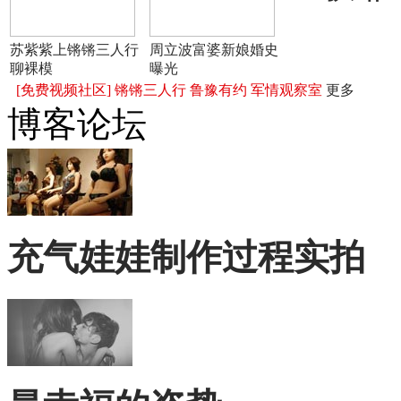
苏紫紫上锵锵三人行
周立波富婆新娘婚史
聊裸模
曝光
[免费视频社区]
锵锵三人行
鲁豫有约
军情观察室
更多
博客论坛
充气娃娃制作过程实拍