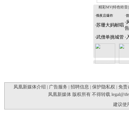
精彩MV
|
特色铃音
|
·
俄夜店爆炸
·
·
·
苏珊大妈献唱
·
武僧单挑城管
·
凤凰新媒体介绍
|
广告服务
|
招聘信息
|
保护隐私权
|
免责
凤凰新媒体 版权所有 不得转载
legal@if
建议使用