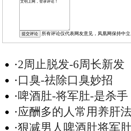
所有评论仅代表网友意见，凤凰网保持中立
·
2周止脱发-6周长新发
·
口臭-祛除口臭妙招
·
啤酒肚-将军肚-是杀手
·
应酬多的人常用养肝
·
狠减男人啤酒肚将军