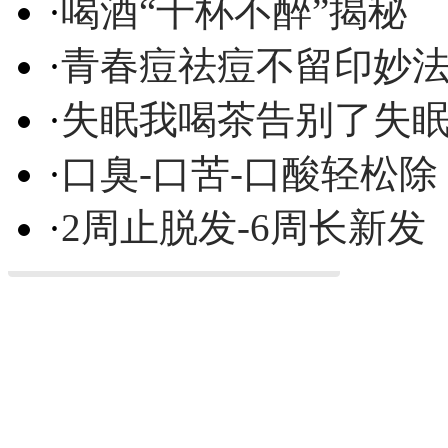
·
喝酒“千杯不醉”揭秘
·
青春痘祛痘不留印妙
·
失眠我喝茶告别了失
·
口臭-口苦-口酸轻松除
·
2周止脱发-6周长新发