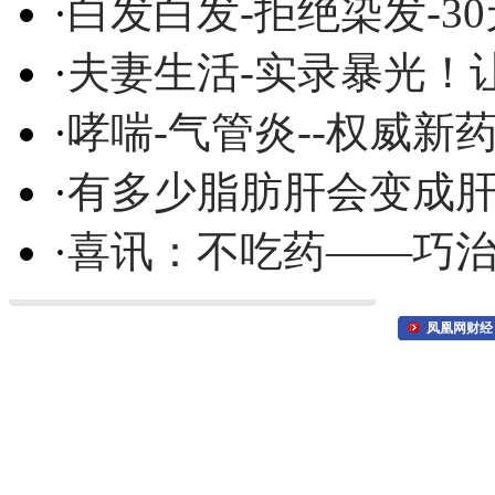
·
白发白发-拒绝染发-3
·
夫妻生活-实录暴光！
·
哮喘-气管炎--权威
·
有多少脂肪肝会变成
·
喜讯：不吃药——巧
凤凰网财经