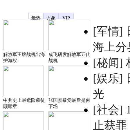
凤凰宽频
最热
万象
VIP
[军情]
海上分
解放军王牌战机出海
成飞研发解放军五代
[秘闻]
护海权
战机
[娱乐]
光
中共史上最危险叛徒
张国焘叛党最后是何
[社会]
顾顺章
下场
止获罪