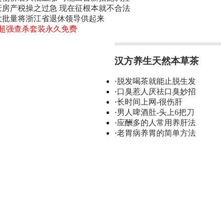
庆房产税操之过急 现在征根本就不合法
大批量将浙江省退休领导供起来
0超强查杀套装永久免费
汉方养生天然本草茶
·
脱发喝茶就能止脱生发
·
口臭惹人厌祛口臭妙招
·
长时间上网-很伤肝
·
男人啤酒肚-头上6把刀
·
应酬多的人常用养肝法
·
老胃病养胃的简单方法