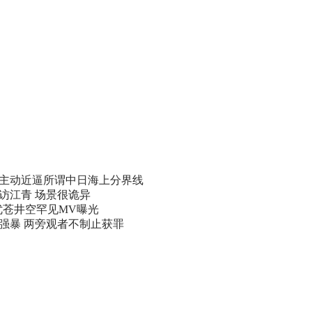
主动近逼所谓中日海上分界线
访江青 场景很诡异
优苍井空罕见MV曝光
遭强暴 两旁观者不制止获罪