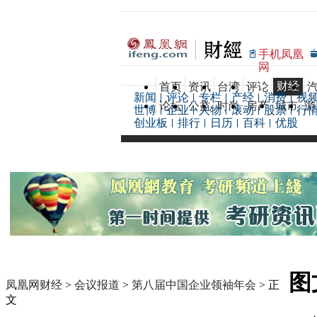
手机凤凰
网
财经
首页
资讯
台湾
评论
新闻
评论
专栏
产经
消费
视
论坛
公益
时尚
房产
城市
游
世博
企业
人物
滚动
股票
行
创业板
排行
日历
百科
优股
图
凤凰网财经
>
会议报道
>
第八届中国企业领袖年会
> 正
文