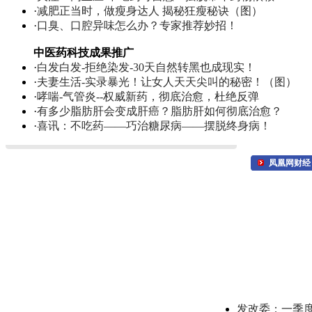
·
减肥正当时，做瘦身达人 揭秘狂瘦秘诀（图）
·
口臭、口腔异味怎么办？专家推荐妙招！
中医药科技成果推广
·
白发白发-拒绝染发-30天自然转黑也成现实！
·
夫妻生活-实录暴光！让女人天天尖叫的秘密！（图）
·
哮喘-气管炎--权威新药，彻底治愈，杜绝反弹
·
有多少脂肪肝会变成肝癌？脂肪肝如何彻底治愈？
·
喜讯：不吃药——巧治糖尿病——摆脱终身病！
凤凰网财经
发改委：一季