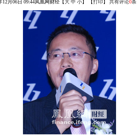
年12月06日 09:44
凤凰网财经
【
大
中
小
】 【
打印
】
共有评论
0
条