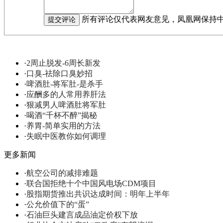
所有评论仅代表网友意见，凤凰网保持
·
2周止脱发-6周长新发
·
口臭-祛除口臭妙招
·
啤酒肚-将军肚-是杀手
·
应酬多的人常用养肝法
·
狠减男人啤酒肚将军肚
·
喝酒“千杯不醉”揭秘
·
养胃-简单实用的方法
·
失眠中医教你如何调理
更多新闻
·
航空公司的减排难题
·
联合国拒绝十个中国风电场CDM项目
·
股指期货推出共识达成时间：明年上半年
·
公允价值下的“蛋”
·
石油巨头建言成品油定价权下放