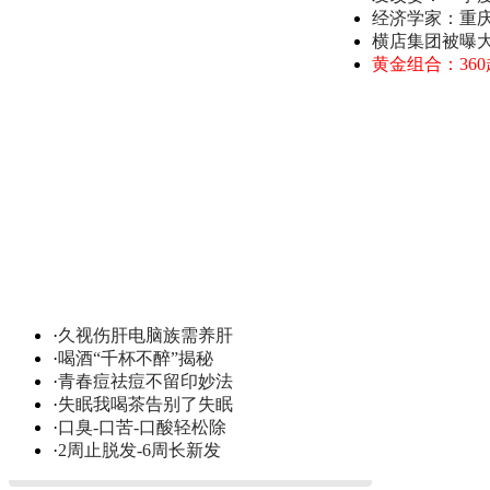
经济学家：重
横店集团被曝
黄金组合：36
·
久视伤肝电脑族需养肝
·
喝酒“千杯不醉”揭秘
·
青春痘祛痘不留印妙法
·
失眠我喝茶告别了失眠
·
口臭-口苦-口酸轻松除
·
2周止脱发-6周长新发