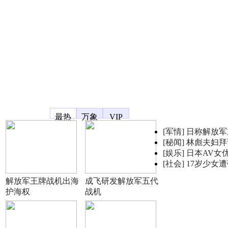
凤凰宽频
最热
万象
VIP
[军情]
日称解放军
[秘闻]
林彪夫妇拜
[娱乐]
日本AV女
[社会]
17岁少女
解放军王牌战机出海
成飞研发解放军五代
护海权
战机