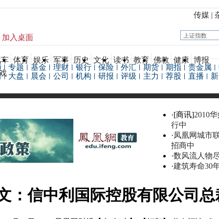
传媒
|
加入桌面
汽车
体育
娱乐
军事
历史
文化
读书
教育
佛教
健康
博报
频
专题
基金
理财
银行
保险
外汇
期货
期指
贵金属
戏
情
大盘
晨会
公司
机构
研报
评级
主力
荐股
直播
新
·[商讯]
2010
行中
·
凤凰网城市
招商中
·
数风流人物
·
建筑寿命30
文：信中利国际控股有限公司总