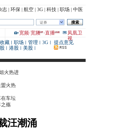
杂志
|
环保
|
航空
|
3G
|
科技
|
职场
|
中医
证券
宽频
·
宽频
·
直播
凤凰卫
视
收藏
职场
管理
3G
提点意见
股
港股
美股
华姐火热进
联盟火热
尽在车坛
年之殇
裁汪潮涌