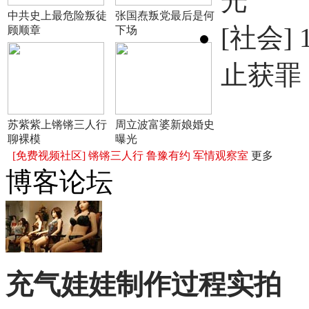
光
中共史上最危险叛徒
张国焘叛党最后是何
[社会]
顾顺章
下场
止获罪
苏紫紫上锵锵三人行
周立波富婆新娘婚史
聊裸模
曝光
[免费视频社区]
锵锵三人行
鲁豫有约
军情观察室
更多
博客论坛
充气娃娃制作过程实拍