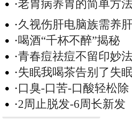
·
老胃病养胃的简单方
·
久视伤肝电脑族需养
·
喝酒“千杯不醉”揭秘
·
青春痘祛痘不留印妙
·
失眠我喝茶告别了失
·
口臭-口苦-口酸轻松除
·
2周止脱发-6周长新发