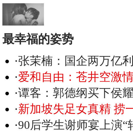
最幸福的姿势
·
张茉楠：国企两万亿
·
爱和自由：苍井空激情
·
谭客：郭德纲买下侯
·
新加坡失足女真精 捞
·
90后学生谢师宴上演“