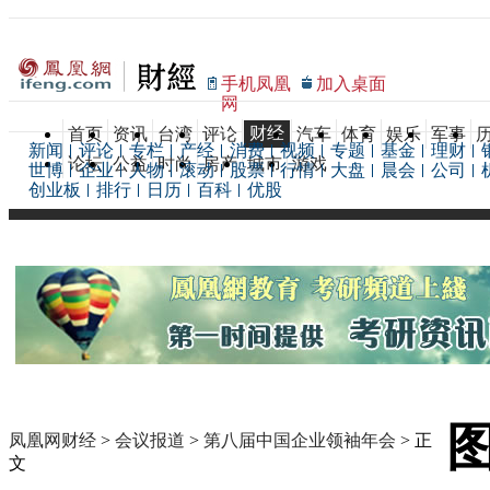
手机凤凰
加入桌面
网
财经
首页
资讯
台湾
评论
汽车
体育
娱乐
军事
新闻
评论
专栏
产经
消费
视频
专题
基金
理财
论坛
公益
时尚
房产
城市
游戏
世博
企业
人物
滚动
股票
行情
大盘
晨会
公司
创业板
排行
日历
百科
优股
凤凰网财经
>
会议报道
>
第八届中国企业领袖年会
> 正
文