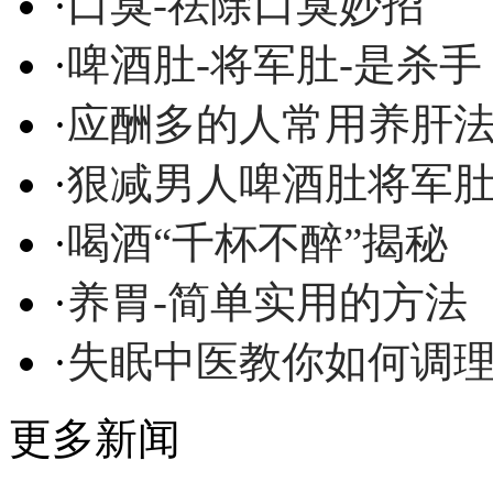
·
口臭-祛除口臭妙招
·
啤酒肚-将军肚-是杀手
·
应酬多的人常用养肝
·
狠减男人啤酒肚将军
·
喝酒“千杯不醉”揭秘
·
养胃-简单实用的方法
·
失眠中医教你如何调
更多新闻