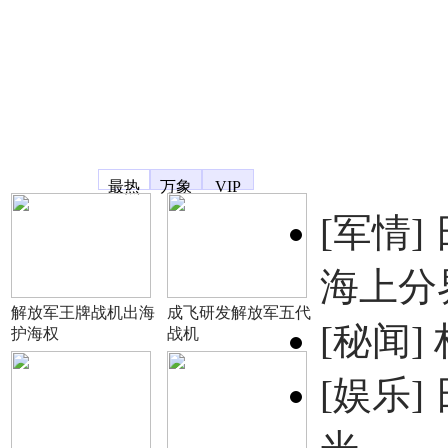
凤凰宽频
最热
万象
VIP
[军情]
海上分
解放军王牌战机出海
成飞研发解放军五代
[秘闻]
护海权
战机
[娱乐]