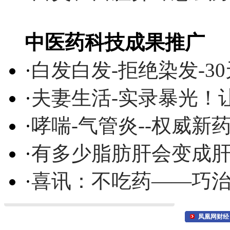
中医药科技成果推广
·
白发白发-拒绝染发-3
·
夫妻生活-实录暴光！
·
哮喘-气管炎--权威
·
有多少脂肪肝会变成
·
喜讯：不吃药——巧
凤凰网财经