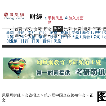
手机凤凰
加入桌面
网
财经
首页
资讯
台湾
评论
汽车
体育
娱乐
军事
新闻
评论
专栏
产经
消费
视频
专题
基金
理财
论坛
公益
时尚
房产
城市
游戏
世博
企业
人物
滚动
股票
行情
大盘
晨会
公司
创业板
排行
日历
百科
优股
凤凰网财经
>
会议报道
>
第八届中国企业领袖年会
> 正
文