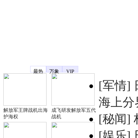
凤凰宽频
最热
万象
VIP
[军情]
海上分
解放军王牌战机出海
成飞研发解放军五代
[秘闻]
护海权
战机
[娱乐]