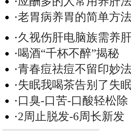
·
应酬多的人常用养肝
·
老胃病养胃的简单方
·
久视伤肝电脑族需养
·
喝酒“千杯不醉”揭秘
·
青春痘祛痘不留印妙
·
失眠我喝茶告别了失
·
口臭-口苦-口酸轻松除
·
2周止脱发-6周长新发