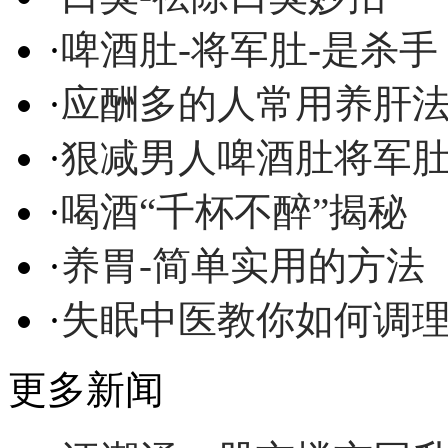
·
啤酒肚-将军肚-是杀手
·
应酬多的人常用养肝
·
狠减男人啤酒肚将军
·
喝酒“千杯不醉”揭秘
·
养胃-简单实用的方法
·
失眠中医教你如何调
更多新闻