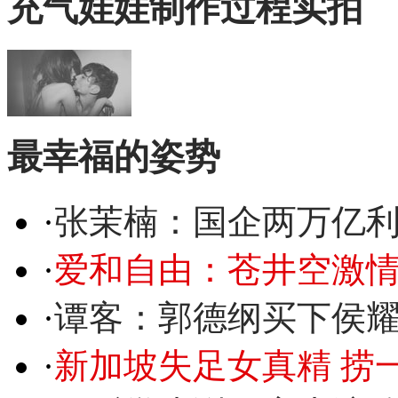
充气娃娃制作过程实拍
最幸福的姿势
·
张茉楠：国企两万亿
·
爱和自由：苍井空激情
·
谭客：郭德纲买下侯
·
新加坡失足女真精 捞