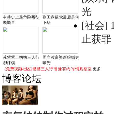
光
中共史上最危险叛徒
张国焘叛党最后是何
[社会]
顾顺章
下场
止获罪
苏紫紫上锵锵三人行
周立波富婆新娘婚史
聊裸模
曝光
[免费视频社区]
锵锵三人行
鲁豫有约
军情观察室
更多
博客论坛