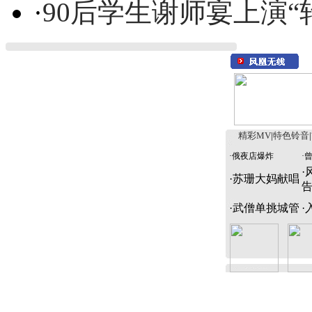
·
90后学生谢师宴上演“
精彩MV
|
特色铃音
|
·
俄夜店爆炸
·
·
·
苏珊大妈献唱
·
武僧单挑城管
·