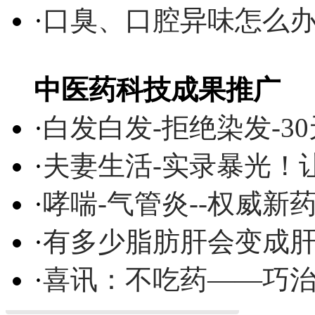
·
口臭、口腔异味怎么
中医药科技成果推广
·
白发白发-拒绝染发-3
·
夫妻生活-实录暴光！
·
哮喘-气管炎--权威
·
有多少脂肪肝会变成
·
喜讯：不吃药——巧