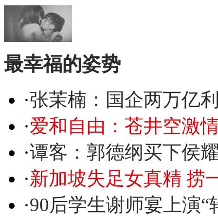
最幸福的姿势
·
张茉楠：国企两万亿
·
爱和自由：苍井空激情
·
谭客：郭德纲买下侯
·
新加坡失足女真精 捞
·
90后学生谢师宴上演“