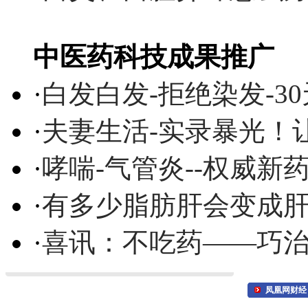
中医药科技成果推广
·
白发白发-拒绝染发-3
·
夫妻生活-实录暴光！
·
哮喘-气管炎--权威
·
有多少脂肪肝会变成
·
喜讯：不吃药——巧
凤凰网财经