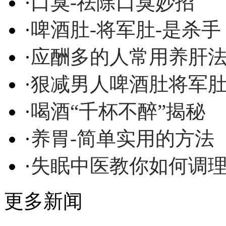
·
口臭-祛除口臭妙招
·
啤酒肚-将军肚-是杀手
·
应酬多的人常用养肝
·
狠减男人啤酒肚将军
·
喝酒“千杯不醉”揭秘
·
养胃-简单实用的方法
·
失眠中医教你如何调
更多新闻