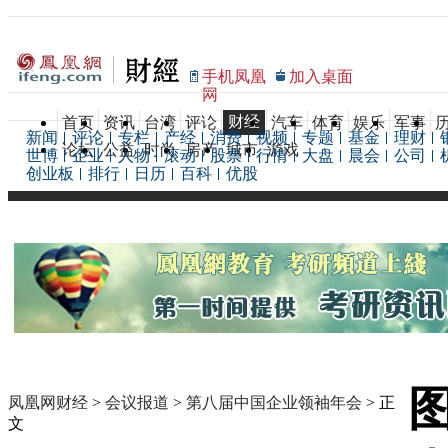
手机凤凰
加入桌面
网
财经
首页
资讯
台湾
评论
汽车
体育
娱乐
军事
新闻
评论
专栏
产经
消费
视频
专题
基金
理财
论坛
公益
时尚
房产
城市
游戏
世博
企业
人物
滚动
股票
行情
大盘
晨会
公司
创业板
排行
日历
百科
优股
凤凰网财经
>
会议报道
>
第八届中国企业领袖年会
> 正
文