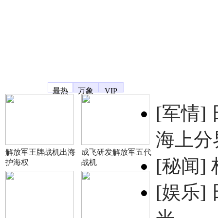
凤凰宽频
最热
万象
VIP
[军情]
海上分
解放军王牌战机出海
成飞研发解放军五代
[秘闻]
护海权
战机
[娱乐]