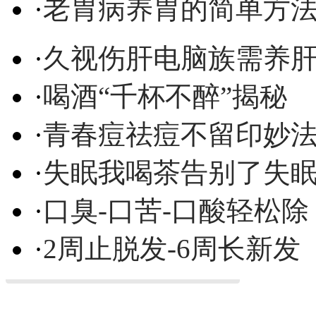
·
老胃病养胃的简单方
·
久视伤肝电脑族需养
·
喝酒“千杯不醉”揭秘
·
青春痘祛痘不留印妙
·
失眠我喝茶告别了失
·
口臭-口苦-口酸轻松除
·
2周止脱发-6周长新发