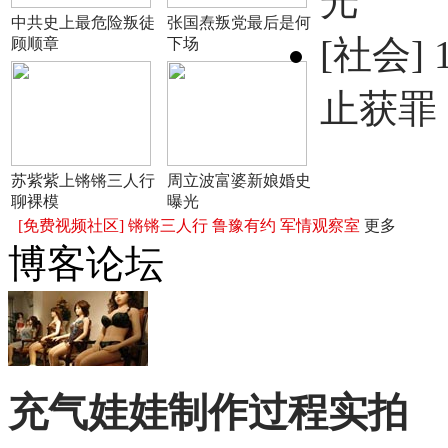
光
中共史上最危险叛徒
张国焘叛党最后是何
[社会]
顾顺章
下场
止获罪
苏紫紫上锵锵三人行
周立波富婆新娘婚史
聊裸模
曝光
[免费视频社区]
锵锵三人行
鲁豫有约
军情观察室
更多
博客论坛
充气娃娃制作过程实拍