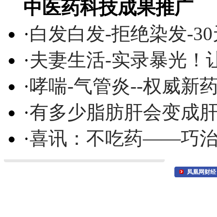
中医药科技成果推广
·
白发白发-拒绝染发-3
·
夫妻生活-实录暴光！
·
哮喘-气管炎--权威
·
有多少脂肪肝会变成
·
喜讯：不吃药——巧
凤凰网财经