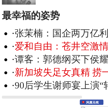
最幸福的姿势
·
张茉楠：国企两万亿
·
爱和自由：苍井空激情
·
谭客：郭德纲买下侯
·
新加坡失足女真精 捞
·
90后学生谢师宴上演“