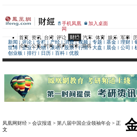
手机凤凰
加入桌面
网
财经
首页
资讯
台湾
评论
汽车
体育
娱乐
军事
新闻
评论
专栏
产经
消费
视频
专题
基金
理财
论坛
公益
时尚
房产
城市
游戏
世博
企业
人物
滚动
股票
行情
大盘
晨会
公司
创业板
排行
日历
百科
优股
凤凰网财经
>
会议报道
>
第八届中国企业领袖年会
> 正
文