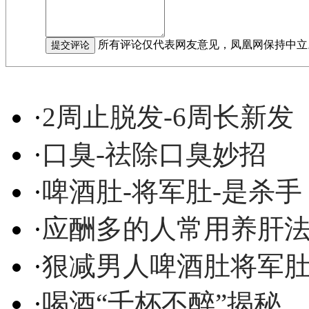
所有评论仅代表网友意见，凤凰网保持中立
·
2周止脱发-6周长新发
·
口臭-祛除口臭妙招
·
啤酒肚-将军肚-是杀手
·
应酬多的人常用养肝
·
狠减男人啤酒肚将军
·
喝酒“千杯不醉”揭秘