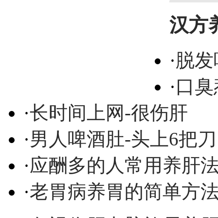
汉方
·
脱发
·
口臭
·
长时间上网-很伤肝
·
男人啤酒肚-头上6把刀
·
应酬多的人常用养肝
·
老胃病养胃的简单方