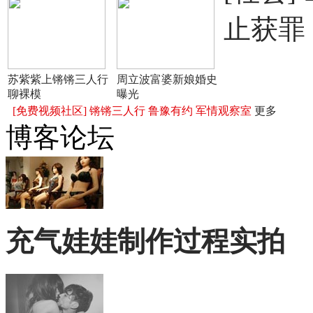
止获罪
苏紫紫上锵锵三人行
周立波富婆新娘婚史
聊裸模
曝光
[免费视频社区]
锵锵三人行
鲁豫有约
军情观察室
更多
博客论坛
充气娃娃制作过程实拍