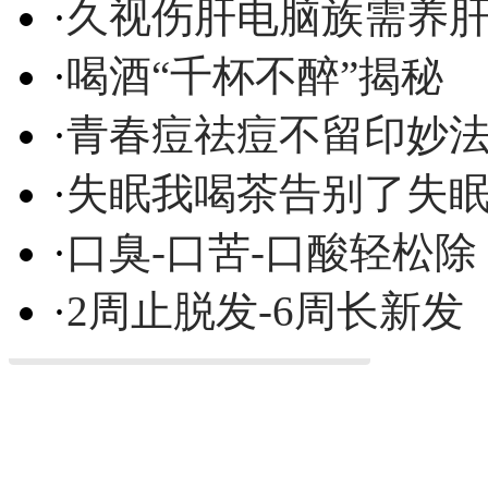
·
久视伤肝电脑族需养
·
喝酒“千杯不醉”揭秘
·
青春痘祛痘不留印妙
·
失眠我喝茶告别了失
·
口臭-口苦-口酸轻松除
·
2周止脱发-6周长新发