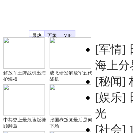
凤凰宽频
最热
万象
VIP
[军情]
海上分
解放军王牌战机出海
成飞研发解放军五代
[秘闻]
护海权
战机
[娱乐]
光
中共史上最危险叛徒
张国焘叛党最后是何
[社会]
顾顺章
下场