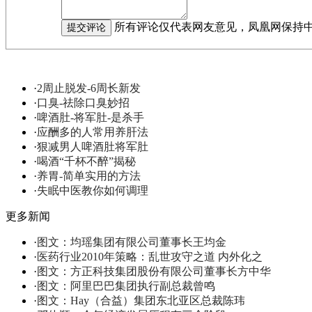
所有评论仅代表网友意见，凤凰网保持
·
2周止脱发-6周长新发
·
口臭-祛除口臭妙招
·
啤酒肚-将军肚-是杀手
·
应酬多的人常用养肝法
·
狠减男人啤酒肚将军肚
·
喝酒“千杯不醉”揭秘
·
养胃-简单实用的方法
·
失眠中医教你如何调理
更多新闻
·
图文：均瑶集团有限公司董事长王均金
·
医药行业2010年策略：乱世攻守之道 内外化之
·
图文：方正科技集团股份有限公司董事长方中华
·
图文：阿里巴巴集团执行副总裁曾鸣
·
图文：Hay（合益）集团东北亚区总裁陈玮