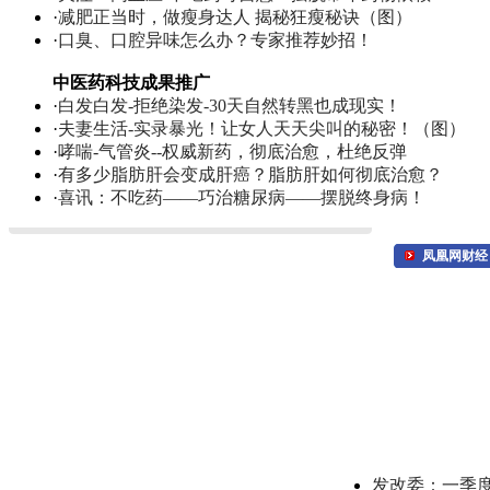
·
减肥正当时，做瘦身达人 揭秘狂瘦秘诀（图）
·
口臭、口腔异味怎么办？专家推荐妙招！
中医药科技成果推广
·
白发白发-拒绝染发-30天自然转黑也成现实！
·
夫妻生活-实录暴光！让女人天天尖叫的秘密！（图）
·
哮喘-气管炎--权威新药，彻底治愈，杜绝反弹
·
有多少脂肪肝会变成肝癌？脂肪肝如何彻底治愈？
·
喜讯：不吃药——巧治糖尿病——摆脱终身病！
凤凰网财经
发改委：一季