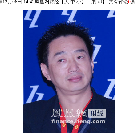
年12月06日 14:42
凤凰网财经
【
大
中
小
】 【
打印
】
共有评论
0
条