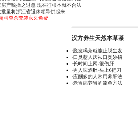
庆房产税操之过急 现在征根本就不合法
大批量将浙江省退休领导供起来
0超强查杀套装永久免费
汉方养生天然本草茶
·
脱发喝茶就能止脱生发
·
口臭惹人厌祛口臭妙招
·
长时间上网-很伤肝
·
男人啤酒肚-头上6把刀
·
应酬多的人常用养肝法
·
老胃病养胃的简单方法