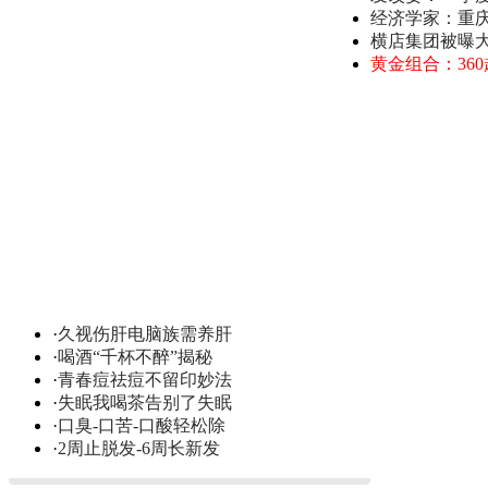
经济学家：重
横店集团被曝
黄金组合：36
·
久视伤肝电脑族需养肝
·
喝酒“千杯不醉”揭秘
·
青春痘祛痘不留印妙法
·
失眠我喝茶告别了失眠
·
口臭-口苦-口酸轻松除
·
2周止脱发-6周长新发