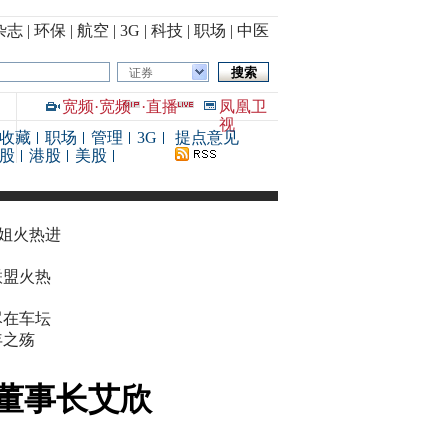
杂志
|
环保
|
航空
|
3G
|
科技
|
职场
|
中医
证券
宽频
·
宽频
·
直播
凤凰卫
视
收藏
职场
管理
3G
提点意见
股
港股
美股
华姐火热进
联盟火热
尽在车坛
年之殇
董事长艾欣