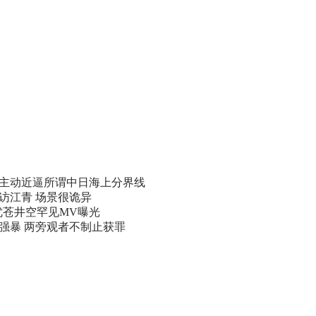
主动近逼所谓中日海上分界线
访江青 场景很诡异
优苍井空罕见MV曝光
遭强暴 两旁观者不制止获罪