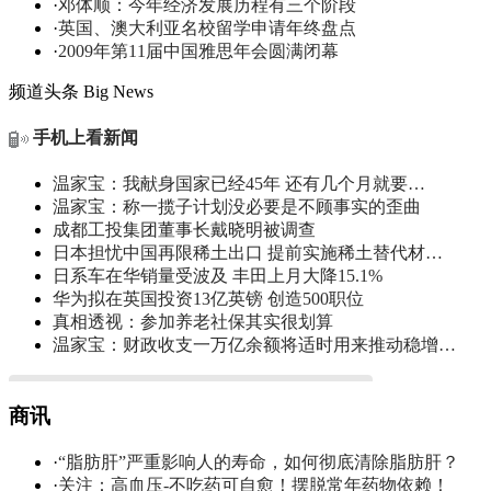
·
邓体顺：今年经济发展历程有三个阶段
·
英国、澳大利亚名校留学申请年终盘点
·
2009年第11届中国雅思年会圆满闭幕
频道头条
Big News
手机上看新闻
温家宝：我献身国家已经45年 还有几个月就要…
温家宝：称一揽子计划没必要是不顾事实的歪曲
成都工投集团董事长戴晓明被调查
日本担忧中国再限稀土出口 提前实施稀土替代材…
日系车在华销量受波及 丰田上月大降15.1%
华为拟在英国投资13亿英镑 创造500职位
真相透视：参加养老社保其实很划算
温家宝：财政收支一万亿余额将适时用来推动稳增…
商讯
·
“脂肪肝”严重影响人的寿命，如何彻底清除脂肪肝？
·
关注：高血压-不吃药可自愈！摆脱常年药物依赖！