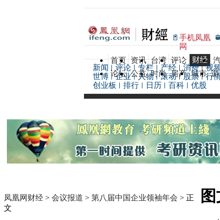
手机凤凰
网
财经
首页
资讯
台湾
评论
新闻
评论
专栏
产经
消费
视
论坛
公益
时尚
房产
城市
游
世博
企业
人物
滚动
股票
行
创业板
排行
日历
百科
优股
图
凤凰网财经
>
会议报道
>
第八届中国企业领袖年会
> 正
文