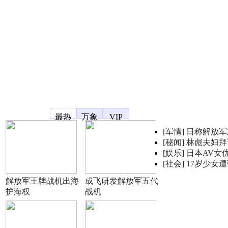
凤凰宽频
最热
万象
VIP
[军情]
日称解放军
[秘闻]
林彪夫妇拜
[娱乐]
日本AV女
[社会]
17岁少女
解放军王牌战机出海
成飞研发解放军五代
护海权
战机