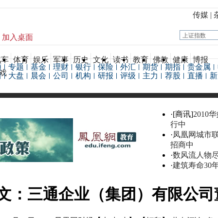
传媒
|
加入桌面
汽车
体育
娱乐
军事
历史
文化
读书
教育
佛教
健康
博报
频
专题
基金
理财
银行
保险
外汇
期货
期指
贵金属
戏
情
大盘
晨会
公司
机构
研报
评级
主力
荐股
直播
新
·[商讯]
2010
行中
·
凤凰网城市
招商中
·
数风流人物
·
建筑寿命30
文：三通企业（集团）有限公司