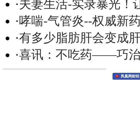
·
夫妻生活-实录暴光！
·
哮喘-气管炎--权威
·
有多少脂肪肝会变成
·
喜讯：不吃药——巧
凤凰网财经