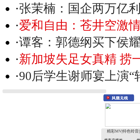
·
张茉楠：国企两万亿
·
爱和自由：苍井空激情
·
谭客：郭德纲买下侯
·
新加坡失足女真精 捞
·
90后学生谢师宴上演“
精彩MV
|
特色铃音
|