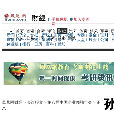
手机凤凰
加入桌面
网
财经
首页
资讯
台湾
评论
汽车
体育
娱乐
军事
新闻
评论
专栏
产经
消费
视频
专题
基金
理财
论坛
公益
时尚
房产
城市
游戏
世博
企业
人物
滚动
股票
行情
大盘
晨会
公司
创业板
排行
日历
百科
优股
凤凰网财经
>
会议报道
>
第八届中国企业领袖年会
> 正
文