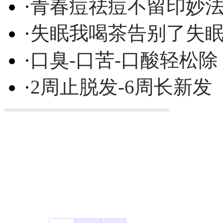
·
青春痘祛痘不留印妙
·
失眠我喝茶告别了失
·
口臭-口苦-口酸轻松除
·
2周止脱发-6周长新发
凤凰宽频