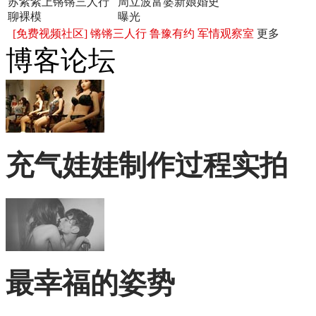
苏紫紫上锵锵三人行
周立波富婆新娘婚史
聊裸模
曝光
[免费视频社区]
锵锵三人行
鲁豫有约
军情观察室
更多
博客论坛
充气娃娃制作过程实拍
最幸福的姿势