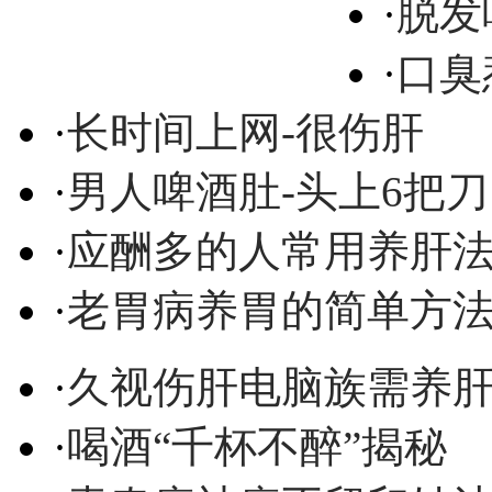
·
脱发
·
口臭
·
长时间上网-很伤肝
·
男人啤酒肚-头上6把刀
·
应酬多的人常用养肝
·
老胃病养胃的简单方
·
久视伤肝电脑族需养
·
喝酒“千杯不醉”揭秘