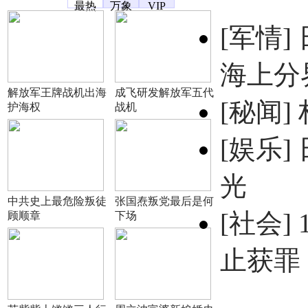
最热
万象
VIP
[军情]
海上分
解放军王牌战机出海
成飞研发解放军五代
[秘闻]
护海权
战机
[娱乐]
光
中共史上最危险叛徒
张国焘叛党最后是何
[社会]
顾顺章
下场
止获罪