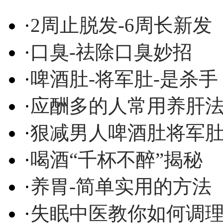
·
2周止脱发-6周长新发
·
口臭-祛除口臭妙招
·
啤酒肚-将军肚-是杀手
·
应酬多的人常用养肝
·
狠减男人啤酒肚将军
·
喝酒“千杯不醉”揭秘
·
养胃-简单实用的方法
·
失眠中医教你如何调