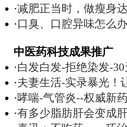
·
减肥正当时，做瘦身达
·
口臭、口腔异味怎么
中医药科技成果推广
·
白发白发-拒绝染发-3
·
夫妻生活-实录暴光！
·
哮喘-气管炎--权威
·
有多少脂肪肝会变成