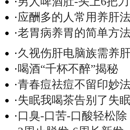
·
男人啤酒肚-头上6把刀
·
应酬多的人常用养肝
·
老胃病养胃的简单方
·
久视伤肝电脑族需养
·
喝酒“千杯不醉”揭秘
·
青春痘祛痘不留印妙
·
失眠我喝茶告别了失
·
口臭-口苦-口酸轻松除