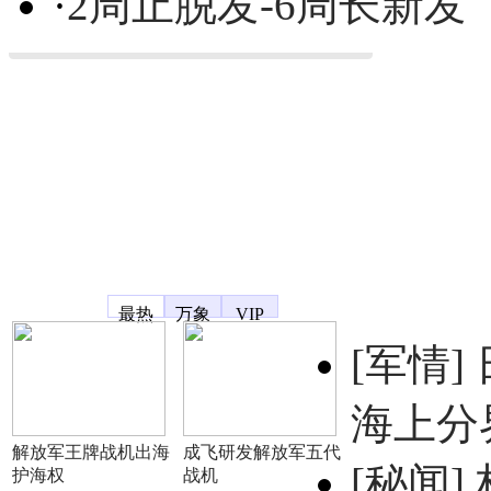
·
2周止脱发-6周长新发
凤凰宽频
最热
万象
VIP
[军情]
海上分
解放军王牌战机出海
成飞研发解放军五代
[秘闻]
护海权
战机