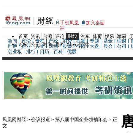
手机凤凰
加入桌面
网
财经
首页
资讯
台湾
评论
汽车
体育
娱乐
军事
新闻
评论
专栏
产经
消费
视频
专题
基金
理财
论坛
公益
时尚
房产
城市
游戏
世博
企业
人物
滚动
股票
行情
大盘
晨会
公司
创业板
排行
日历
百科
优股
凤凰网财经
>
会议报道
>
第八届中国企业领袖年会
> 正
文