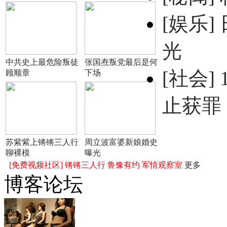
[娱乐]
光
中共史上最危险叛徒
张国焘叛党最后是何
[社会]
顾顺章
下场
止获罪
苏紫紫上锵锵三人行
周立波富婆新娘婚史
聊裸模
曝光
[免费视频社区]
锵锵三人行
鲁豫有约
军情观察室
更多
博客论坛