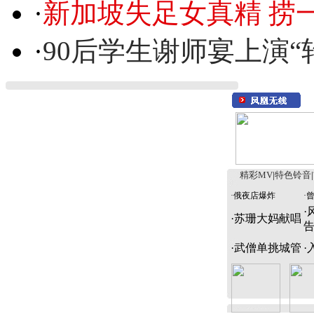
·
新加坡失足女真精 捞
·
90后学生谢师宴上演“
精彩MV
|
特色铃音
|
·
俄夜店爆炸
·
·
·
苏珊大妈献唱
·
武僧单挑城管
·