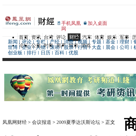
手机凤凰
加入桌面
网
财经
首页
资讯
台湾
评论
汽车
体育
娱乐
军事
新闻
评论
专栏
产经
消费
视频
专题
基金
理财
论坛
公益
时尚
房产
城市
游戏
世博
企业
人物
滚动
股票
行情
大盘
晨会
公司
创业板
排行
日历
百科
优股
凤凰网财经
>
会议报道
>
2009夏季达沃斯论坛
> 正文