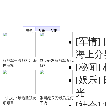
凤凰宽频
最热
万象
VIP
[军情]
海上分
解放军王牌战机出海
成飞研发解放军五代
[秘闻]
护海权
战机
[娱乐]
光
中共史上最危险叛徒
张国焘叛党最后是何
[社会]
顾顺章
下场