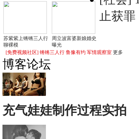
止获罪
苏紫紫上锵锵三人行
周立波富婆新娘婚史
聊裸模
曝光
[免费视频社区]
锵锵三人行
鲁豫有约
军情观察室
更多
博客论坛
充气娃娃制作过程实拍