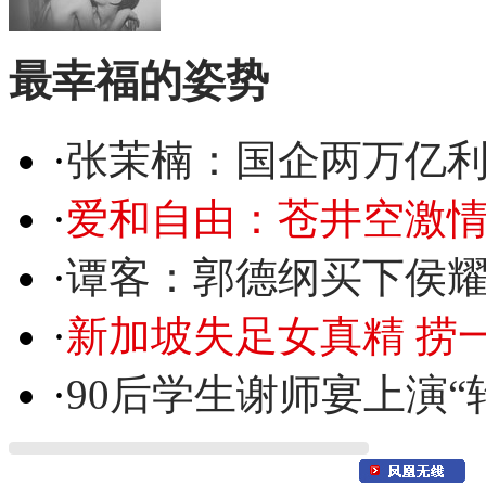
最幸福的姿势
·
张茉楠：国企两万亿
·
爱和自由：苍井空激情
·
谭客：郭德纲买下侯
·
新加坡失足女真精 捞
·
90后学生谢师宴上演“