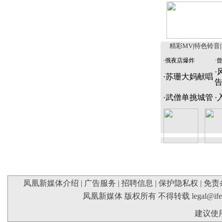
精彩MV
|
特色铃音
|
·
俄夜店爆炸
·
·
·
苏珊大妈献唱
·
武僧单挑城管
·
凤凰新媒体介绍
|
广告服务
|
招聘信息
|
保护隐私权
|
免责
凤凰新媒体 版权所有 不得转载
legal@if
建议使用