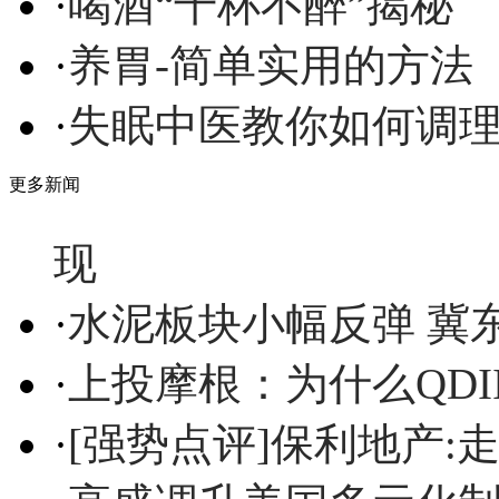
·
喝酒“千杯不醉”揭秘
·
养胃-简单实用的方法
·
失眠中医教你如何调
更多新闻
现
·
水泥板块小幅反弹 冀
·
上投摩根：为什么QDI
·
[强势点评]保利地产: