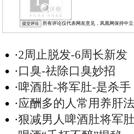
所有评论仅代表网友意见，凤凰网保持中立
·
2周止脱发-6周长新发
·
口臭-祛除口臭妙招
·
啤酒肚-将军肚-是杀手
·
应酬多的人常用养肝
·
狠减男人啤酒肚将军