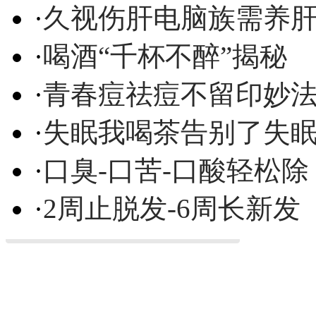
·
久视伤肝电脑族需养
·
喝酒“千杯不醉”揭秘
·
青春痘祛痘不留印妙
·
失眠我喝茶告别了失
·
口臭-口苦-口酸轻松除
·
2周止脱发-6周长新发