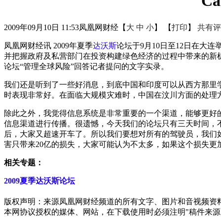
C
2009年09月10日 11:53
凤凰网财经
【
大
中
小
】 【
打印
】
共有评
凤凰网财经讯 2009年夏季
达沃斯
论坛于9月10日至12日在大
并把握政府及私营部门在投资构建绿色经济的过程中带来的新机遇。凤
论坛“管理全球风险”回答记者提问的文字实录。
我们还是听到了一些好消息，到底中国和印度可以从西方那里
时表现非常好。在面临大规模灾难时，中国在汶川方面的处理
除此之外，我觉得信息系统是非常重要的一个渠道，能够更好
信息渠道进行传播。很遗憾，今天我们的论坛只有三天时间，
后，大家又超速开车了。所以我们要想对所有的驾驶员，我们
害只带来20亿的损失，大家可能认为不太多，如果这个损失更
相关专题：
2009夏季达沃斯论坛
版权声明：来源凤凰网财经频道的所有文字、图片和音视频资
本网协议授权的媒体、网站，在下载使用时必须注明"稿件来源