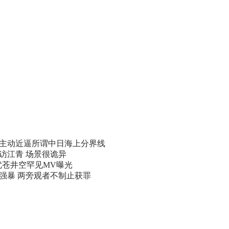
主动近逼所谓中日海上分界线
访江青 场景很诡异
优苍井空罕见MV曝光
遭强暴 两旁观者不制止获罪