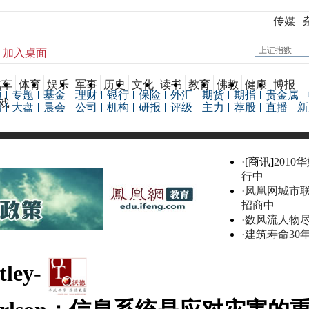
传媒
|
加入桌面
汽车
体育
娱乐
军事
历史
文化
读书
教育
佛教
健康
博报
频
专题
基金
理财
银行
保险
外汇
期货
期指
贵金属
戏
情
大盘
晨会
公司
机构
研报
评级
主力
荐股
直播
新
·[商讯]
2010
行中
·
凤凰网城市
招商中
·
数风流人物
·
建筑寿命30
tley-