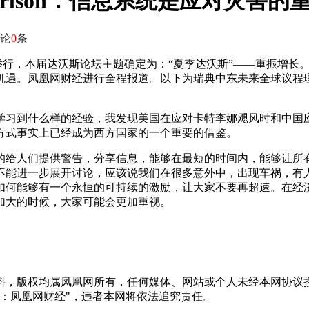
arlson：信息系统是应对灾害的
论
0
条
连举行，本届达沃斯论坛主题确定为：“夏季达沃斯”——重振增长。2
凰网财经进行全程报道。以下为瑞典中东未来全球议程理事会，全球水合作
学习到什么样的经验，我发现美国在应对卡特李娜飓风时和中国
方式事实上已经成为西方国家的一个重要的借鉴。
的给人们提供警告，分享信息，能够在最短的时间内，能够让所
不能进一步展开讨论，应该说我们在很多意外中，出现车祸，有
如何能够有一个永恒的可持续的激励，让大家不要再超速。在经
加大的时候，大家可能会更加重视。
料，版权均属凤凰网所有，任何媒体、网站或个人未经本网协议授
：凤凰网财经"，违者本网将依法追究责任。