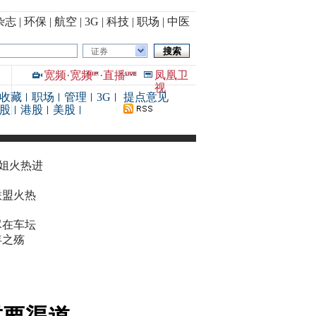
杂志
|
环保
|
航空
|
3G
|
科技
|
职场
|
中医
证券
宽频
·
宽频
·
直播
凤凰卫
视
收藏
职场
管理
3G
提点意见
股
港股
美股
华姐火热进
联盟火热
尽在车坛
年之殇