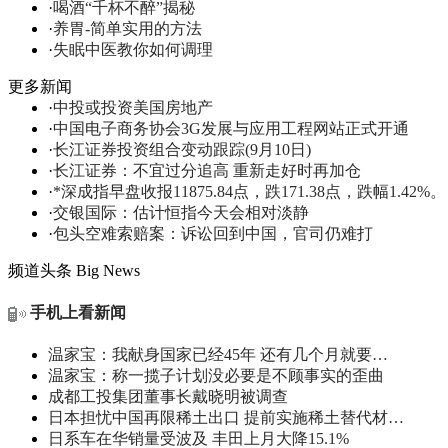
·
喝酒“千杯不醉”揭秘
·
养胃-简单实用的方法
·
失眠中医教你如何调理
更多新闻
·
中投或投资美国房地产
·
中国电子商务协会3G发展与应用工程网站正式开通
·
长江证券投资组合变动跟踪(9月10日)
·
长江证券：不宜过分追高 重新走好时再加仓
·
*深成指早盘收报11875.84点，跌171.38点，跌幅1.42%。
·
交银国际：估计恒指今天会相对淡静
·
包头空难索赔案：诉讼回到中国，官司仍难打
频道头条
Big News
手机上看新闻
温家宝：我献身国家已经45年 还有几个月就要…
温家宝：称一揽子计划没必要是不顾事实的歪曲
成都工投集团董事长戴晓明被调查
日本担忧中国再限稀土出口 提前实施稀土替代材…
日系车在华销量受波及 丰田上月大降15.1%