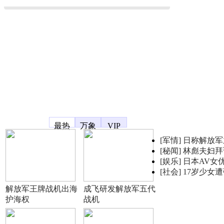
凤凰宽频
最热
万象
VIP
[军情]
日称解放军
[秘闻]
林彪夫妇拜
[娱乐]
日本AV女
[社会]
17岁少女
解放军王牌战机出海
成飞研发解放军五代
护海权
战机