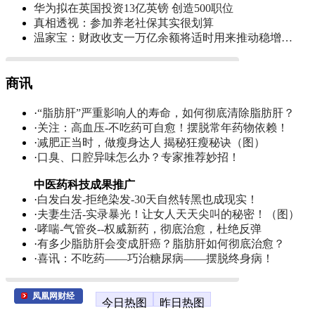
华为拟在英国投资13亿英镑 创造500职位
真相透视：参加养老社保其实很划算
温家宝：财政收支一万亿余额将适时用来推动稳增…
商讯
·
“脂肪肝”严重影响人的寿命，如何彻底清除脂肪肝？
·
关注：高血压-不吃药可自愈！摆脱常年药物依赖！
·
减肥正当时，做瘦身达人 揭秘狂瘦秘诀（图）
·
口臭、口腔异味怎么办？专家推荐妙招！
中医药科技成果推广
·
白发白发-拒绝染发-30天自然转黑也成现实！
·
夫妻生活-实录暴光！让女人天天尖叫的秘密！（图）
·
哮喘-气管炎--权威新药，彻底治愈，杜绝反弹
·
有多少脂肪肝会变成肝癌？脂肪肝如何彻底治愈？
·
喜讯：不吃药——巧治糖尿病——摆脱终身病！
凤凰网财经
今日热图
昨日热图