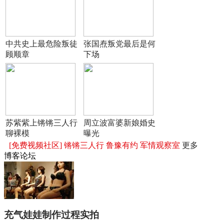
中共史上最危险叛徒
张国焘叛党最后是何
顾顺章
下场
苏紫紫上锵锵三人行
周立波富婆新娘婚史
聊裸模
曝光
[免费视频社区]
锵锵三人行
鲁豫有约
军情观察室
更多
博客论坛
充气娃娃制作过程实拍