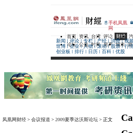
手机凤凰
网
财经
首页
资讯
台湾
评论
新闻
评论
专栏
产经
消费
视
论坛
公益
时尚
房产
城市
游
世博
企业
人物
滚动
股票
行
创业板
排行
日历
百科
优股
Ca
凤凰网财经
>
会议报道
>
2009夏季达沃斯论坛
> 正文