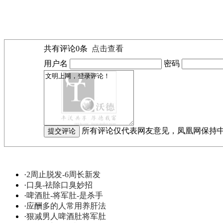
共有评论
0
条
点击查看
用户名
密码
所有评论仅代表网友意见，凤凰网保持
·
2周止脱发-6周长新发
·
口臭-祛除口臭妙招
·
啤酒肚-将军肚-是杀手
·
应酬多的人常用养肝法
·
狠减男人啤酒肚将军肚