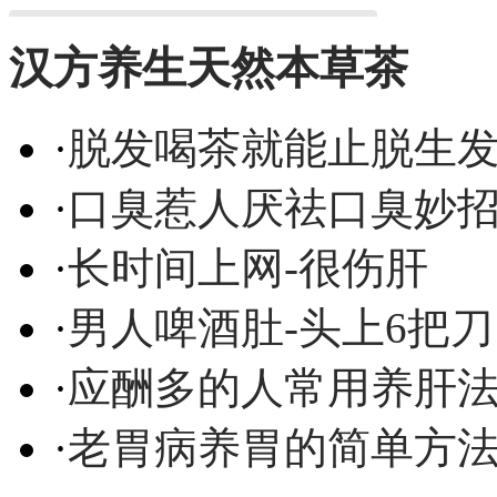
汉方养生天然本草茶
·
脱发喝茶就能止脱生
·
口臭惹人厌祛口臭妙
·
长时间上网-很伤肝
·
男人啤酒肚-头上6把刀
·
应酬多的人常用养肝
·
老胃病养胃的简单方