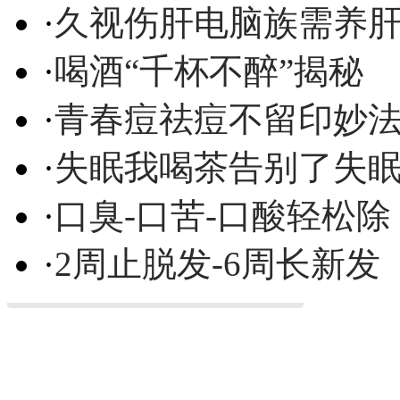
·
久视伤肝电脑族需养
·
喝酒“千杯不醉”揭秘
·
青春痘祛痘不留印妙
·
失眠我喝茶告别了失
·
口臭-口苦-口酸轻松除
·
2周止脱发-6周长新发