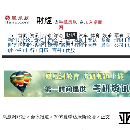
手机凤凰
加入桌面
网
财经
首页
资讯
台湾
评论
汽车
体育
娱乐
军事
新闻
评论
专栏
产经
消费
视频
专题
基金
理财
论坛
公益
时尚
房产
城市
游戏
世博
企业
人物
滚动
股票
行情
大盘
晨会
公司
创业板
排行
日历
百科
优股
凤凰网财经
>
会议报道
>
2009夏季达沃斯论坛
> 正文