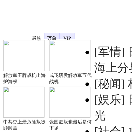
凤凰宽频
最热
万象
VIP
[军情]
海上分
解放军王牌战机出海
成飞研发解放军五代
[秘闻]
护海权
战机
[娱乐]
光
中共史上最危险叛徒
张国焘叛党最后是何
[社会]
顾顺章
下场