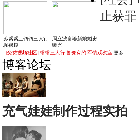
止获罪
苏紫紫上锵锵三人行
周立波富婆新娘婚史
聊裸模
曝光
[免费视频社区]
锵锵三人行
鲁豫有约
军情观察室
更多
博客论坛
充气娃娃制作过程实拍