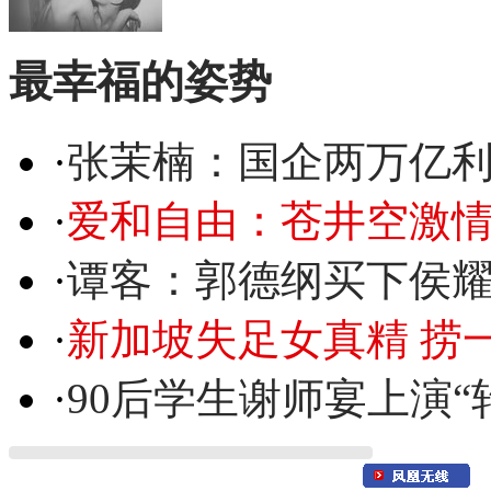
最幸福的姿势
·
张茉楠：国企两万亿
·
爱和自由：苍井空激情
·
谭客：郭德纲买下侯
·
新加坡失足女真精 捞
·
90后学生谢师宴上演“