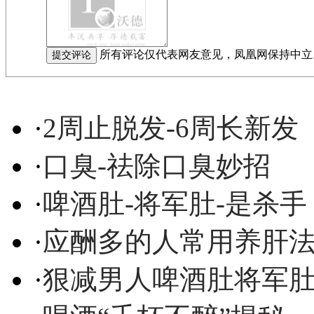
所有评论仅代表网友意见，凤凰网保持中立
·
2周止脱发-6周长新发
·
口臭-祛除口臭妙招
·
啤酒肚-将军肚-是杀手
·
应酬多的人常用养肝
·
狠减男人啤酒肚将军