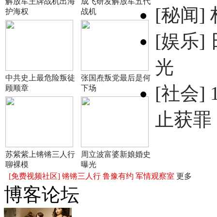
解放军王牌战机出海
成飞研发解放军五代
[秘闻]
护海权
战机
[娱乐]
光
中共史上最危险叛徒
张国焘叛党最后是何
[社会]
顾顺章
下场
止获罪
苏紫紫上锵锵三人行
周立波富婆新娘婚史
聊裸模
曝光
[免费视频社区]
锵锵三人行
鲁豫有约
军情观察室
更多
博客论坛