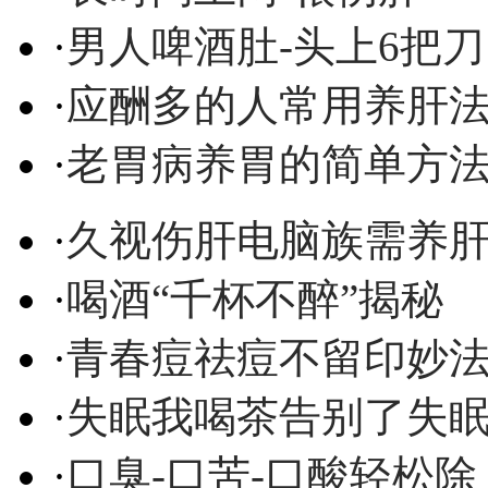
·
男人啤酒肚-头上6把刀
·
应酬多的人常用养肝
·
老胃病养胃的简单方
·
久视伤肝电脑族需养
·
喝酒“千杯不醉”揭秘
·
青春痘祛痘不留印妙
·
失眠我喝茶告别了失
·
口臭-口苦-口酸轻松除