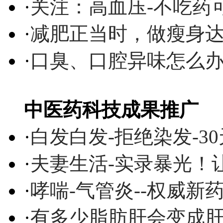
·
关注：高血压-不吃药
·
减肥正当时，做瘦身达
·
口臭、口腔异味怎么
中医药科技成果推广
·
白发白发-拒绝染发-3
·
夫妻生活-实录暴光！
·
哮喘-气管炎--权威
·
有多少脂肪肝会变成