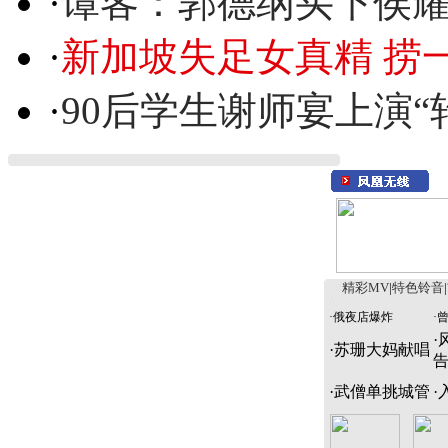
·
谭客：郭德纲买下侯
·
新加坡失足女真精 捞
·
90后学生谢师宴上演“
精彩MV
|
特色铃音
|
·
俄夜店爆炸
·
·
·
苏珊大妈献唱
·
武僧单挑城管
·