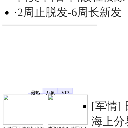
·
2周止脱发-6周长新发
凤凰宽频
最热
万象
VIP
[军情]
海上分