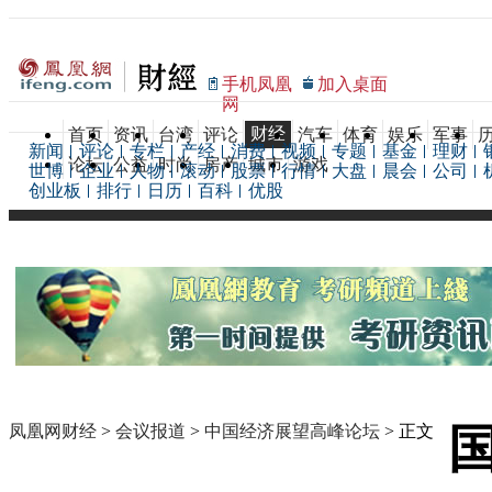
手机凤凰
加入桌面
网
财经
首页
资讯
台湾
评论
汽车
体育
娱乐
军事
新闻
评论
专栏
产经
消费
视频
专题
基金
理财
论坛
公益
时尚
房产
城市
游戏
世博
企业
人物
滚动
股票
行情
大盘
晨会
公司
创业板
排行
日历
百科
优股
凤凰网财经
>
会议报道
>
中国经济展望高峰论坛
> 正文