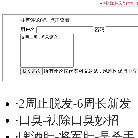
时刻追踪股市行情，
共有评论
0
条
点击查看
用户名
密码
所有评论仅代表网友意见，凤凰网保持中立
·
2周止脱发-6周长新发
·
口臭-祛除口臭妙招
·
啤酒肚-将军肚-是杀手