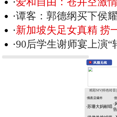
·
爱和自由：苍井空激情
·
谭客：郭德纲买下侯
·
新加坡失足女真精 捞
·
90后学生谢师宴上演“
精彩MV
|
特色铃音
|
·
俄夜店爆炸
·
·
·
苏珊大妈献唱