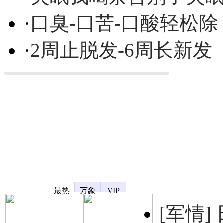
·
口臭-口苦-口酸轻松除
·
2周止脱发-6周长新发
凤凰宽频
最热
万象
VIP
[军情]