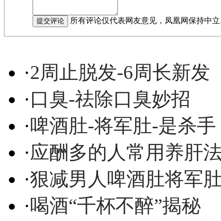
所有评论仅代表网友意见，凤凰网保持中立
·
2周止脱发-6周长新发
·
口臭-祛除口臭妙招
·
啤酒肚-将军肚-是杀手
·
应酬多的人常用养肝
·
狠减男人啤酒肚将军
·
喝酒“千杯不醉”揭秘