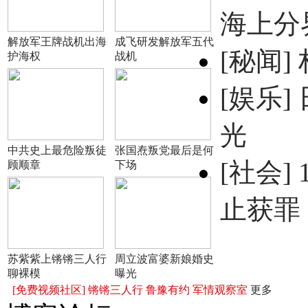
海上分
解放军王牌战机出海
成飞研发解放军五代
[秘闻]
护海权
战机
[娱乐]
光
中共史上最危险叛徒
张国焘叛党最后是何
[社会]
顾顺章
下场
止获罪
苏紫紫上锵锵三人行
周立波富婆新娘婚史
聊裸模
曝光
[免费视频社区]
锵锵三人行
鲁豫有约
军情观察室
更多