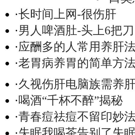
·
长时间上网-很伤肝
·
男人啤酒肚-头上6把刀
·
应酬多的人常用养肝
·
老胃病养胃的简单方
·
久视伤肝电脑族需养
·
喝酒“千杯不醉”揭秘
·
青春痘祛痘不留印妙
·
失眠我喝茶告别了失