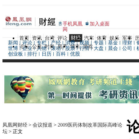
手机凤凰
加入桌面
网
财经
首页
资讯
台湾
评论
汽车
体育
娱乐
军事
新闻
评论
专栏
产经
消费
视频
专题
基金
理财
论坛
公益
时尚
房产
城市
游戏
世博
企业
人物
滚动
股票
行情
大盘
晨会
公司
创业板
排行
日历
百科
优股
凤凰网财经
>
会议报道
>
2009医药体制改革国际高峰论
坛
> 正文