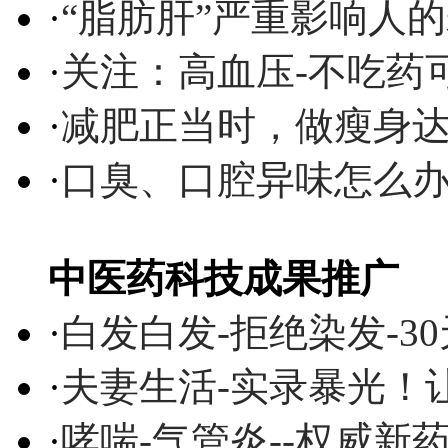
·
“脂肪肝”严重影响人
·
关注：高血压-不吃药
·
减肥正当时，做瘦身达
·
口臭、口腔异味怎么
中医药科技成果推广
·
白发白发-拒绝染发-3
·
夫妻生活-实录暴光！
·
哮喘-气管炎--权威