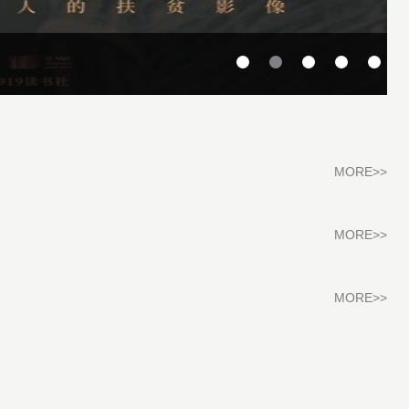
MORE>
>
MORE>
>
MORE>
>