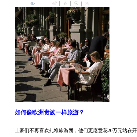
0
如何像欧洲贵族一样旅游？
土豪们不再喜欢扎堆旅游团，他们更愿意花20万元站在