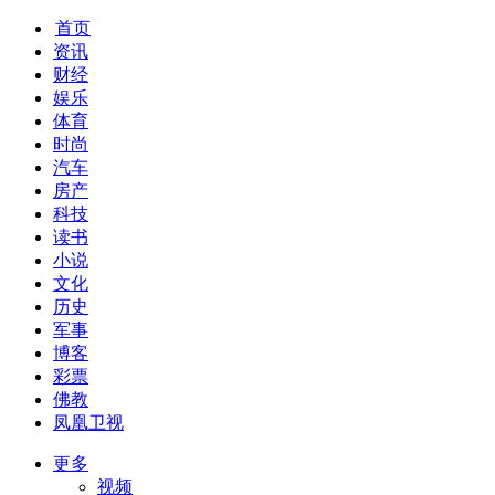
首页
资讯
财经
娱乐
体育
时尚
汽车
房产
科技
读书
小说
文化
历史
军事
博客
彩票
佛教
凤凰卫视
更多
视频