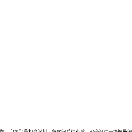
牌，印象那是相当深刻。每次阅兵结束后，都会诞生一块被民间