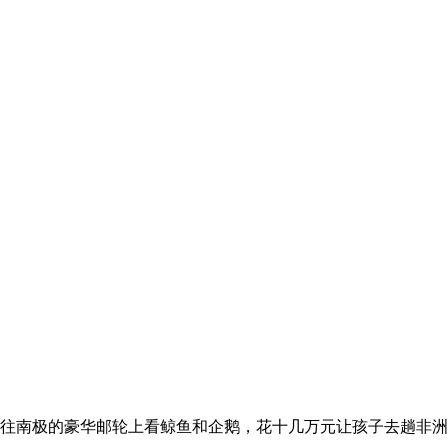
开往南极的豪华邮轮上看鲸鱼和企鹅，花十几万元让孩子去趟非