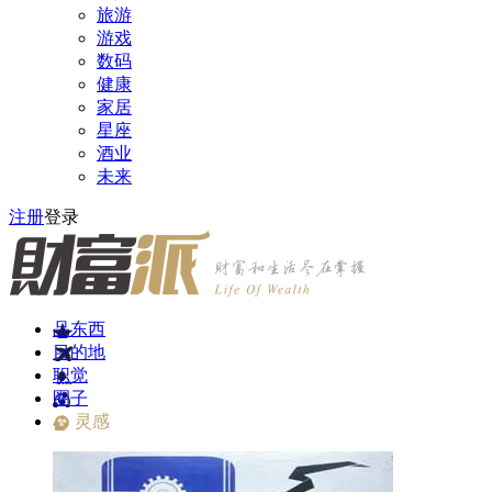
旅游
游戏
数码
健康
家居
星座
酒业
未来
注册
登录
品东西
目的地
职觉
圈子
灵感