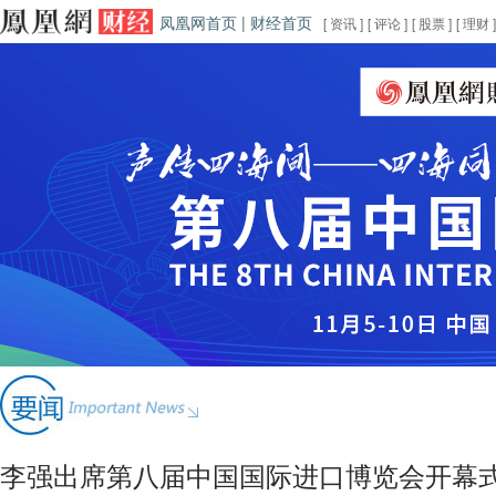
凤凰网首页
|
财经首页
[
资讯
]
[
评论
]
[
股票
]
[
理财
]
李强出席第八届中国国际进口博览会开幕