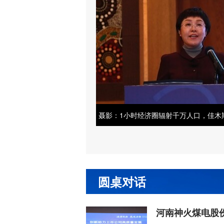
圆桌对话
河南神火煤电股