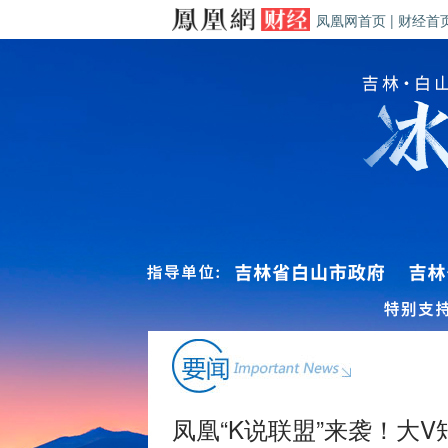
凤凰网首页
|
财经首
凤凰“K说联盟”来袭！大