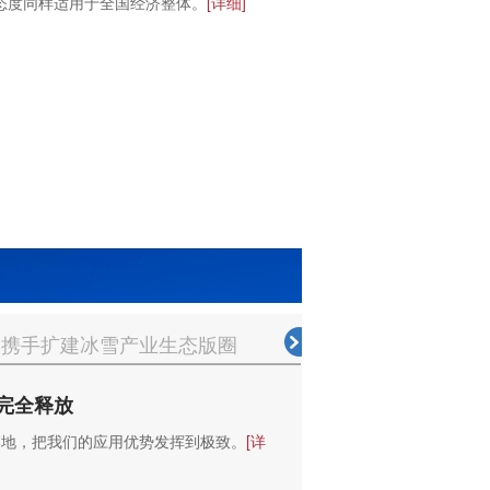
态度同样适用于全国经济整体。
[详细]
携手扩建冰雪产业生态版圈
“冰雪+”
完全释放
落地，把我们的应用优势发挥到极致。
[详