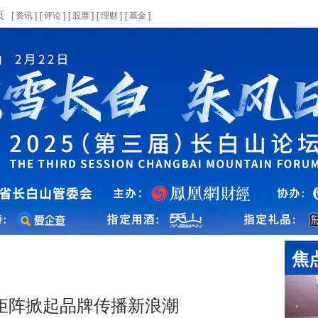
页
[
资讯
]
[
评论
]
[
股票
]
[
理财
]
[
基金
]
焦
V矩阵掀起品牌传播新浪潮