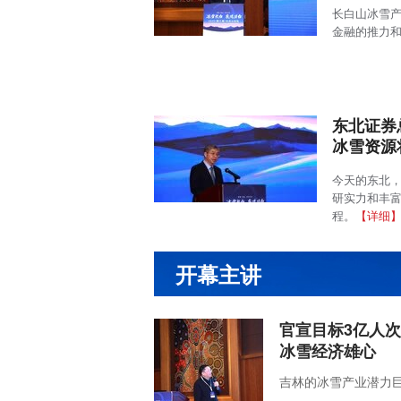
长白山冰雪
金融的推力
东北证券
冰雪资源
今天的东北
研实力和丰
程。
【详细
开幕主讲
官宣目标3亿人
冰雪经济雄心
吉林的冰雪产业潜力