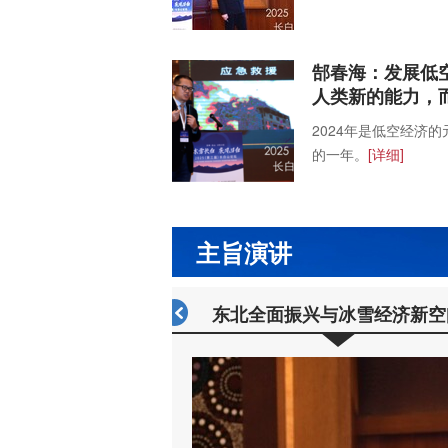
郜春海：发展低
人类新的能力，
2024年是低空经济
的一年。
[详细]
主旨演讲
东北全面振兴与冰雪经济新空