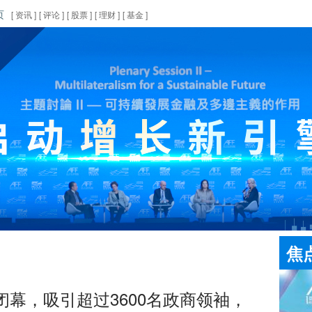
页
[
资讯
]
[
评论
]
[
股票
]
[
理财
]
[
基金
]
焦
闭幕，吸引超过3600名政商领袖，