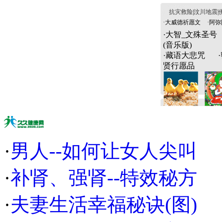
抗灾救险
|
汶川地震
|
·
大威德祈愿文
·
阿弥
·
大智_文殊圣号
(音乐版)
·
藏语大悲咒
·
贤行愿品
·
男人--如何让女人尖叫
·
补肾、强肾--特效秘方
·
夫妻生活幸福秘诀(图)