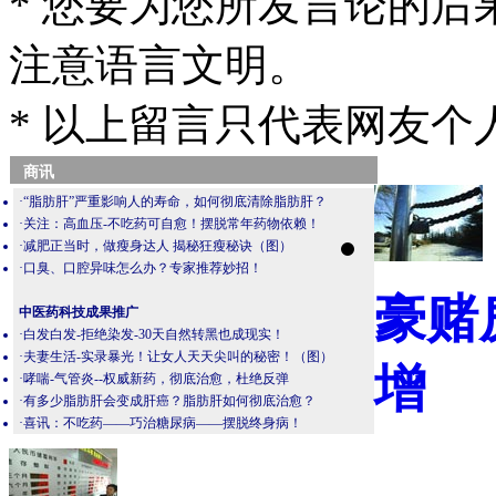
* 您要为您所发言论的
注意语言文明。
* 以上留言只代表网友
商讯
·
“脂肪肝”严重影响人的寿命，如何彻底清除脂肪肝？
·
关注：高血压-不吃药可自愈！摆脱常年药物依赖！
·
减肥正当时，做瘦身达人 揭秘狂瘦秘诀（图）
·
口臭、口腔异味怎么办？专家推荐妙招！
豪赌
中医药科技成果推广
·
白发白发-拒绝染发-30天自然转黑也成现实！
·
夫妻生活-实录暴光！让女人天天尖叫的秘密！（图）
增
·
哮喘-气管炎--权威新药，彻底治愈，杜绝反弹
·
有多少脂肪肝会变成肝癌？脂肪肝如何彻底治愈？
·
喜讯：不吃药——巧治糖尿病——摆脱终身病！