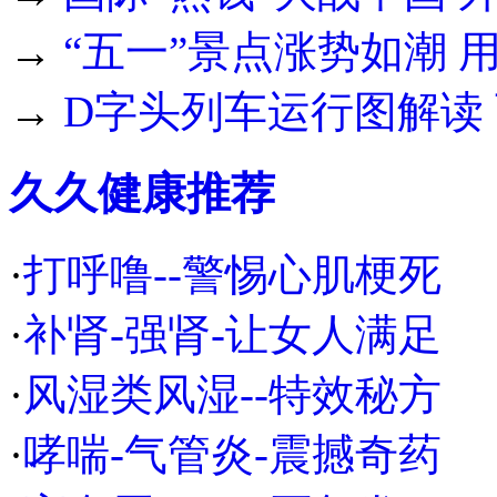
→
“五一”景点涨势如潮
→
D字头列车运行图解读
久久健康推荐
·
打呼噜--警惕心肌梗死
·
补肾-强肾-让女人满足
·
风湿类风湿--特效秘方
·
哮喘-气管炎-震撼奇药