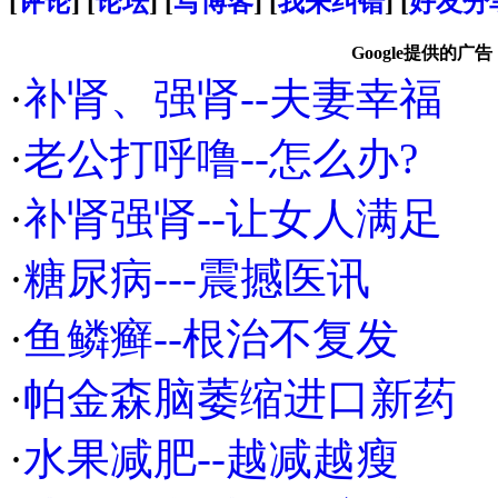
[
评论
] [
论坛
] [
写博客
] [
我来纠错
] [
好友分
Google提供的广告
·
补肾、强肾--夫妻幸福
·
老公打呼噜--怎么办?
·
补肾强肾--让女人满足
·
糖尿病---震撼医讯
·
鱼鳞癣--根治不复发
·
帕金森脑萎缩进口新药
·
水果减肥--越减越瘦