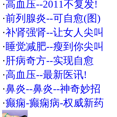
·
高血压--2011不复发!
·
前列腺炎--可自愈(图)
·
补肾强肾--让女人尖叫
·
睡觉减肥--瘦到你尖叫
·
肝病奇方--实现自愈
·
高血压--最新医讯!
·
鼻炎--鼻炎--神奇妙招
·
癫痫-癫痫病-权威新药