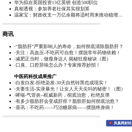
华为拟在英国投资13亿英镑 创造500职位
真相透视：参加养老社保其实很划算
温家宝：财政收支一万亿余额将适时用来推动稳增…
商讯
·
“脂肪肝”严重影响人的寿命，如何彻底清除脂肪肝？
·
关注：高血压-不吃药可自愈！摆脱常年药物依赖！
·
减肥正当时，做瘦身达人 揭秘狂瘦秘诀（图）
·
口臭、口腔异味怎么办？专家推荐妙招！
中医药科技成果推广
·
白发白发-拒绝染发-30天自然转黑也成现实！
·
夫妻生活-实录暴光！让女人天天尖叫的秘密！（图）
·
哮喘-气管炎--权威新药，彻底治愈，杜绝反弹
·
有多少脂肪肝会变成肝癌？脂肪肝如何彻底治愈？
·
喜讯：不吃药——巧治糖尿病——摆脱终身病！
凤凰网财经