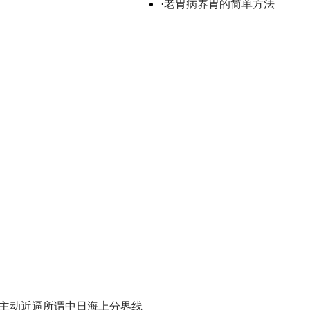
·
老胃病养胃的简单方法
主动近逼所谓中日海上分界线