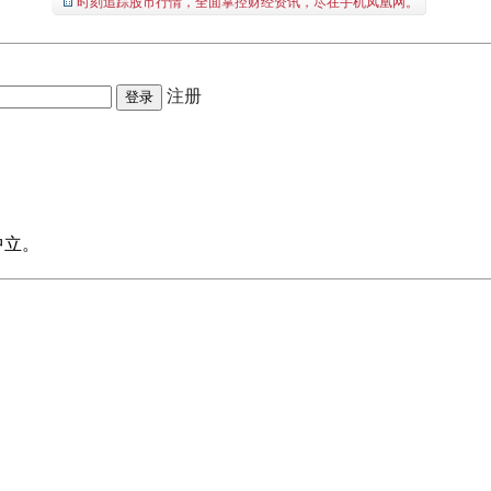
时刻追踪股市行情，全面掌控财经资讯，尽在手机凤凰网。
注册
中立。