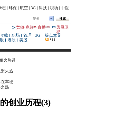
杂志
|
环保
|
航空
|
3G
|
科技
|
职场
|
中医
证券
宽频
·
宽频
·
直播
凤凰卫
视
收藏
职场
管理
3G
提点意见
股
港股
美股
华姐火热进
联盟火热
尽在车坛
年之殇
创业历程(3)