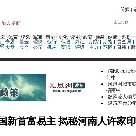
传媒
|
加入桌面
汽车
体育
娱乐
军事
历史
文化
读书
教育
佛教
健康
博报
频
专题
基金
理财
银行
保险
外汇
期货
期指
贵金属
戏
情
大盘
晨会
公司
机构
研报
评级
主力
荐股
直播
新
·[商讯]
2010
行中
·
凤凰网城市
招商中
·
数风流人物
·
建筑寿命30
国新首富易主 揭秘河南人许家印的