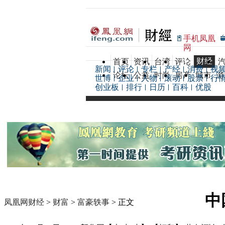
手机凤凰
网
财经
首页
资讯
台湾
评论
新闻
评论
专栏
产经
消费
视
论坛
公益
时尚
房产
城市
游
世博
企业
人物
滚动
股票
行
创业板
排行
日历
百科
优股
中
凤凰网财经
>
财富
>
富豪轶事
> 正文