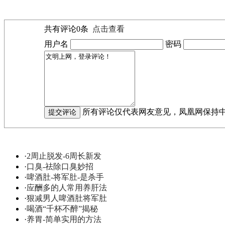
共有评论
0
条
点击查看
用户名
密码
所有评论仅代表网友意见，凤凰网保持
·
2周止脱发-6周长新发
·
口臭-祛除口臭妙招
·
啤酒肚-将军肚-是杀手
·
应酬多的人常用养肝法
·
狠减男人啤酒肚将军肚
·
喝酒“千杯不醉”揭秘
·
养胃-简单实用的方法