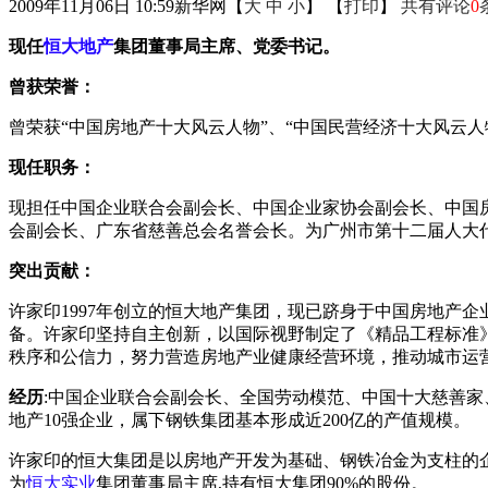
2009年11月06日 10:59
新华网
【
大
中
小
】 【
打印
】
共有评论
0
现任
恒大地产
集团董事局主席、党委书记。
曾获荣誉：
曾荣获“中国房地产十大风云人物”、“中国民营经济十大风云人
现任职务：
现担任中国企业联合会副会长、中国企业家协会副会长、中国
会副会长、广东省慈善总会名誉会长。为广州市第十二届人大
突出贡献：
许家印1997年创立的恒大地产集团，现已跻身于中国房地产企
备。许家印坚持自主创新，以国际视野制定了《精品工程标准
秩序和公信力，努力营造房地产业健康经营环境，推动城市运
经历
:中国企业联合会副会长、全国劳动模范、中国十大慈善家
地产10强企业，属下钢铁集团基本形成近200亿的产值规模。
许家印的恒大集团是以房地产开发为基础、钢铁冶金为支柱的企业
为
恒大实业
集团董事局主席,持有恒大集团90%的股份。