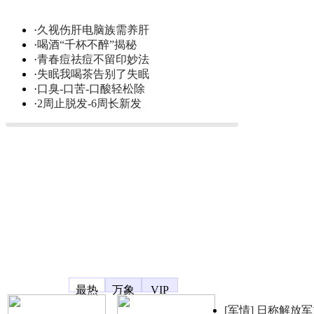
·
久视伤肝电脑族需养肝
·
喝酒“千杯不醉”揭秘
·
青春痘祛痘不留印妙法
·
失眠我喝茶告别了失眠
·
口臭-口苦-口酸轻松除
·
2周止脱发-6周长新发
凤凰宽频
最热
万象
VIP
[军情]
日称解放军