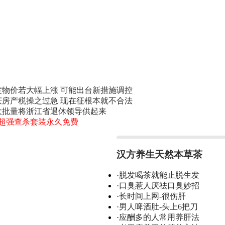
度物价若大幅上涨 可能出台新措施调控
庆房产税操之过急 现在征根本就不合法
大批量将浙江省退休领导供起来
0超强查杀套装永久免费
汉方养生天然本草茶
·
脱发喝茶就能止脱生发
·
口臭惹人厌祛口臭妙招
·
长时间上网-很伤肝
·
男人啤酒肚-头上6把刀
·
应酬多的人常用养肝法