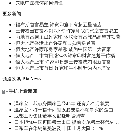
·
失眠中医教你如何调理
更多新闻
·
福布斯首富易主 许家印旗下有超五星酒店
·
王传福当首富不到7小时 许家印取而代之首富易主
·
内地首富易主成许家印 体坛女首富郭晶晶望其项背
·
恒大地产香港上市许家印夫妇晋身首富
·
恒大地产许家印身家暴涨 成为中国第二大富豪
·
恒大地产上市首日涨34% 许家印财富超越王传福
·
恒大地产上市 许家印超越王传福成内地新首富
·
恒大地产上市首日 许家印半小时升为内地首富
频道头条
Big News
手机上看新闻
温家宝：我献身国家已经45年 还有几个月就要…
温家宝：称一揽子计划没必要是不顾事实的歪曲
成都工投集团董事长戴晓明被调查
日本担忧中国再限稀土出口 提前实施稀土替代材…
日系车在华销量受波及 丰田上月大降15.1%