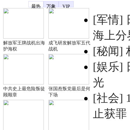
凤凰宽频
最热
万象
VIP
[军情]
海上分
解放军王牌战机出海
成飞研发解放军五代
[秘闻]
护海权
战机
[娱乐]
光
中共史上最危险叛徒
张国焘叛党最后是何
[社会]
顾顺章
下场
止获罪