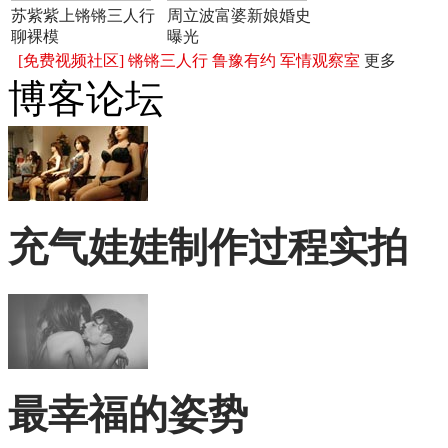
苏紫紫上锵锵三人行
周立波富婆新娘婚史
聊裸模
曝光
[免费视频社区]
锵锵三人行
鲁豫有约
军情观察室
更多
博客论坛
充气娃娃制作过程实拍
最幸福的姿势