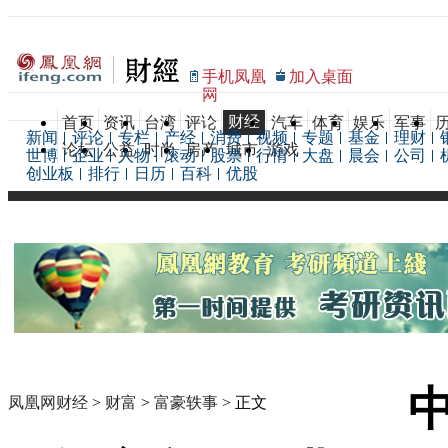
手机凤凰
加入桌面
网
财经
首页
资讯
台湾
评论
汽车
体育
娱乐
军事
新闻
评论
专栏
产经
消费
视频
专题
基金
理财
论坛
公益
时尚
房产
城市
游戏
世博
企业
人物
滚动
股票
行情
大盘
晨会
公司
创业板
排行
日历
百科
优股
凤凰网财经
>
财富
>
富豪轶事
> 正文