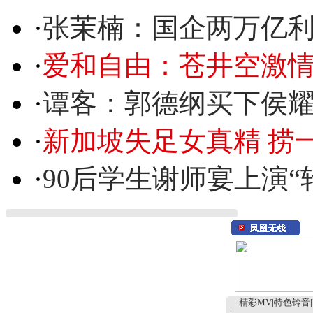
·
张茉楠：国企两万亿
·
爱和自由：苍井空激情
·
谭客：郭德纲买下侯
·
新加坡失足女真精 捞
·
90后学生谢师宴上演“
精彩MV
|
特色铃音
|