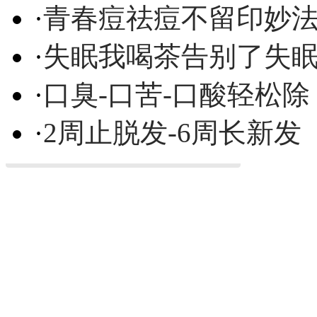
·
青春痘祛痘不留印妙
·
失眠我喝茶告别了失
·
口臭-口苦-口酸轻松除
·
2周止脱发-6周长新发