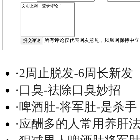
所有评论仅代表网友意见，凤凰网保持中立
·
2周止脱发-6周长新发
·
口臭-祛除口臭妙招
·
啤酒肚-将军肚-是杀手
·
应酬多的人常用养肝