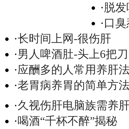
·
脱发
·
口臭
·
长时间上网-很伤肝
·
男人啤酒肚-头上6把刀
·
应酬多的人常用养肝
·
老胃病养胃的简单方
·
久视伤肝电脑族需养
·
喝酒“千杯不醉”揭秘