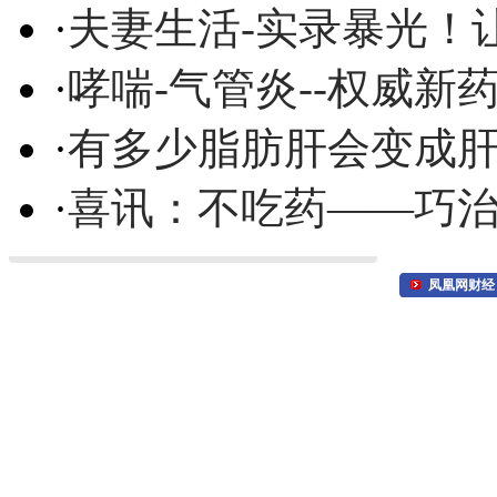
·
夫妻生活-实录暴光！
·
哮喘-气管炎--权威
·
有多少脂肪肝会变成
·
喜讯：不吃药——巧
凤凰网财经