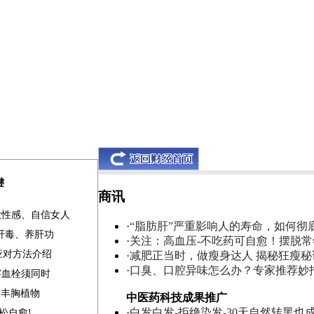
键
商讯
做性感、自信女人
·
“脂肪肝”严重影响人的寿命，如何彻
清肝毒、养肝功
·
关注：高血压-不吃药可自愈！摆脱
应对方法介绍
·
减肥正当时，做瘦身达人 揭秘狂瘦秘
·
口臭、口腔异味怎么办？专家推荐妙
溶血栓须同时
素丰胸植物
中医药科技成果推广
·
白发白发-拒绝染发-30天自然转黑也
松自愈!