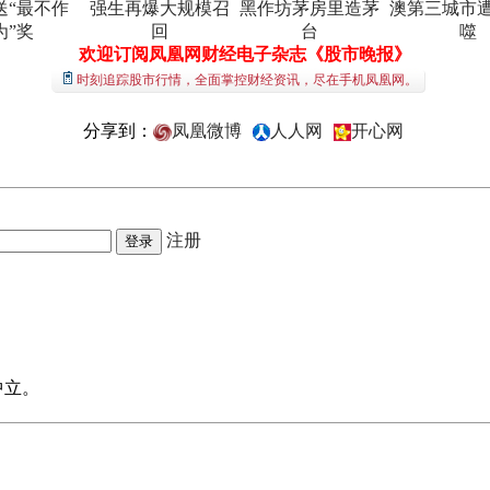
送“最不作
强生再爆大规模召
黑作坊茅房里造茅
澳第三城市
为”奖
回
台
噬
欢迎订阅凤凰网财经电子杂志《股市晚报》
时刻追踪股市行情，全面掌控财经资讯，尽在手机凤凰网。
分享到：
凤凰微博
人人网
开心网
注册
中立。