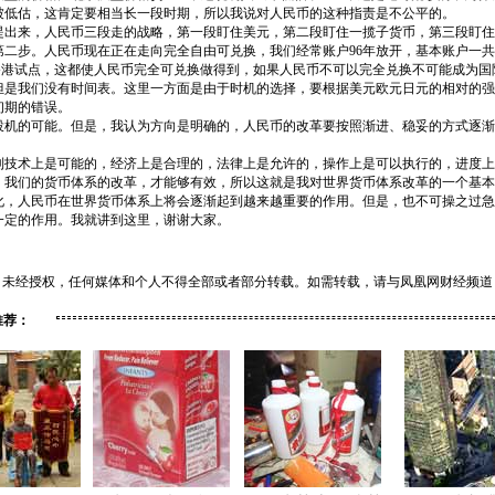
被低估，这肯定要相当长一段时期，所以我说对人民币的这种指责是不公平的。
出来，人民币三段走的战略，第一段盯住美元，第二段盯住一揽子货币，第三段盯住全部自
二步。人民币现在正在走向完全自由可兑换，我们经常账户96年放开，基本账户一共
香港试点，这都使人民币完全可兑换做得到，如果人民币不可以完全兑换不可能成为国
但是我们没有时间表。这里一方面是由于时机的选择，要根据美元欧元日元的相对的强
初期的错误。
投机的可能。但是，我认为方向是明确的，人民币的改革要按照渐进、稳妥的方式逐渐
到技术上是可能的，经济上是合理的，法律上是允许的，操作上是可以执行的，进度上
，我们的货币体系的改革，才能够有效，所以这就是我对世界货币体系改革的一个基本
化，人民币在世界货币体系上将会逐渐起到越来越重要的作用。但是，也不可操之过急
一定的作用。我就讲到这里，谢谢大家。
经授权，任何媒体和个人不得全部或者部分转载。如需转载，请与凤凰网财经频道（01
推荐：