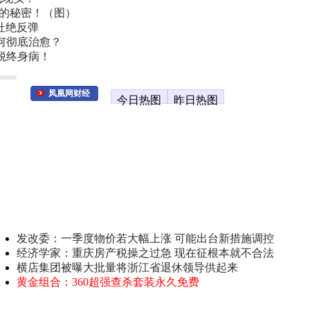
叫的秘密！（图）
杜绝反弹
何彻底治愈？
脱终身病！
凤凰网财经
今日热图
昨日热图
发改委：一季度物价若大幅上涨 可能出台新措施调控
经济学家：重庆房产税操之过急 现在征根本就不合法
横店集团被曝大批量将浙江省退休领导供起来
黄金组合：360超强查杀套装永久免费