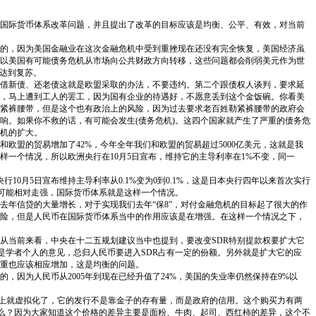
了国际货币体系改革问题，并且提出了改革的目标应该是均衡、公平、有效，对当前
的，因为美国金融业在这次金融危机中受到重挫现在还没有完全恢复，美国经济虽
以美国有可能债务危机从市场向公共财政方向转移，这些问题都会削弱美元作为世
能达到复苏。
借新债、还老债这就是欧盟采取的办法，不要违约。第二个跟债权人谈判，要求延
，马上遭到工人的罢工，因为国有企业的待遇好，不愿意丢到这个金饭碗。你看美
紧裤腰带，但是这个也有政治上的风险，因为过去要求老百姓勒紧裤腰带的政府会
响。如果你不救的话，有可能会发生(债务危机)。这四个国家就产生了严重的债务危
机的扩大。
盟的贸易增加了42%，今年全年我们和欧盟的贸易超过5000亿美元，这就是我
一个情况，所以欧洲央行在10月5日宣布，维持它的主导利率在1%不变，同一
10月5日宣布维持主导利率从0.1%变为0到0.1%，这是日本央行四年以来首次实行
有可能相对走强，国际货币体系就是这样一个情况。
年信贷的大量增长，对于实现我们去年“保8”，对付金融危机的目标起了很大的作
险，但是人民币在国际货币体系当中的作用应该是在增强。在这样一个情况之下，
从当前来看，中央在十二五规划建议当中也提到，要改变SDR特别提款权要扩大它
是学者个人的意见，总归人民币要进入SDR占有一定的份额。另外就是扩大它的应
比重也应该相应增加，这是均衡的问题。
因为人民币从2005年到现在已经升值了24%，美国的失业率仍然保持在9%以
度上就虚拟化了，它的发行不是靠金子的存有量，而是政府的信用。这个购买力有两
什么？因为大家知道这个价格的差异主要是面粉、牛肉、起司、西红柿的差异，这个不