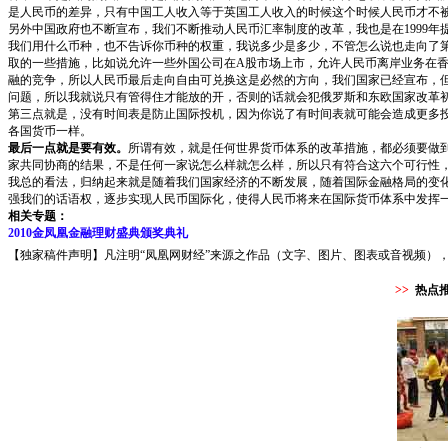
是人民币的差异，只有中国工人收入等于英国工人收入的时候这个时候人民币才不
另外中国政府也不断宣布，我们不断推动人民币汇率制度的改革，我也是在1999年提
我们用什么币种，也不告诉你币种的权重，我说多少是多少，不管怎么说也走向了第
取的一些措施，比如说允许一些外国公司在A股市场上市，允许人民币离岸业务在
融的竞争，所以人民币最后走向自由可兑换这是必然的方向，我们国家已经宣布，
问题，所以我就说只有管得住才能放的开，否则的话就会犯俄罗斯和东欧国家改革
第三点就是，没有时间表是防止国际投机，因为你说了有时间表就可能会造成更多
各国货币一样。
最后一点就是要有效。
所谓有效，就是任何世界货币体系的改革措施，都必须要做
家共同协商的结果，不是任何一家说怎么样就怎么样，所以只有符合这六个可行性
我总的看法，归纳起来就是随着我们国家经济的不断发展，随着国际金融格局的变
强我们的话语权，逐步实现人民币国际化，使得人民币将来在国际货币体系中发挥
相关专题：
2010金凤凰金融理财盛典颁奖典礼
【独家稿件声明】凡注明“凤凰网财经”来源之作品（文字、图片、图表或音视频），未
>>
热点