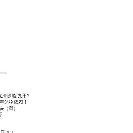
底清除脂肪肝？
常年药物依赖！
诀（图）
招！
成现实！