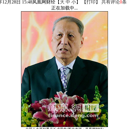
年12月28日 15:48
凤凰网财经
【
大
中
小
】 【
打印
】
共有评论
0
条
正在加载中...