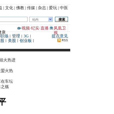
益
|
文化
|
佛教
|
传媒
|
杂志
|
爱玩
|
中医
站内
视频
·
纪实
·
直播
凤凰卫
健康
视
职场
管理
3G
提点意见
港股
美股
创业板
华姐火热进
联盟火热
尽在车坛
年之殇
平