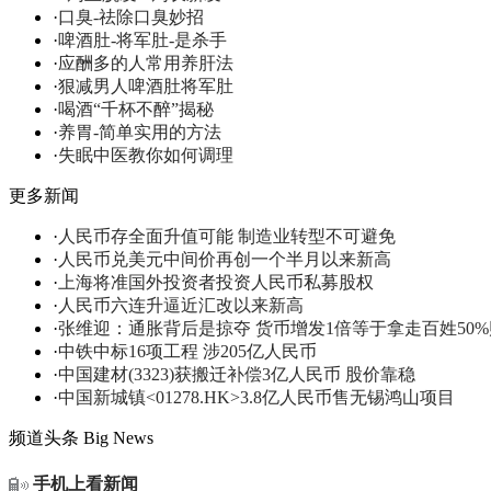
·
口臭-祛除口臭妙招
·
啤酒肚-将军肚-是杀手
·
应酬多的人常用养肝法
·
狠减男人啤酒肚将军肚
·
喝酒“千杯不醉”揭秘
·
养胃-简单实用的方法
·
失眠中医教你如何调理
更多新闻
·
人民币存全面升值可能 制造业转型不可避免
·
人民币兑美元中间价再创一个半月以来新高
·
上海将准国外投资者投资人民币私募股权
·
人民币六连升逼近汇改以来新高
·
张维迎：通胀背后是掠夺 货币增发1倍等于拿走百姓50
·
中铁中标16项工程 涉205亿人民币
·
中国建材(3323)获搬迁补偿3亿人民币 股价靠稳
·
中国新城镇<01278.HK>3.8亿人民币售无锡鸿山项目
频道头条
Big News
手机上看新闻