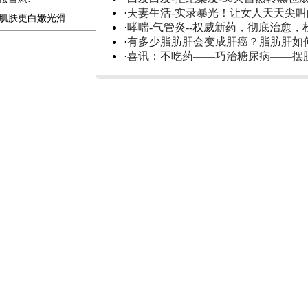
·
夫妻生活-实录暴光！让女人天天尖
补肌肤更白嫩光滑
·
哮喘-气管炎--权威新药，彻底治愈，
·
有多少脂肪肝会变成肝癌？脂肪肝如
·
喜讯：不吃药——巧治糖尿病——摆