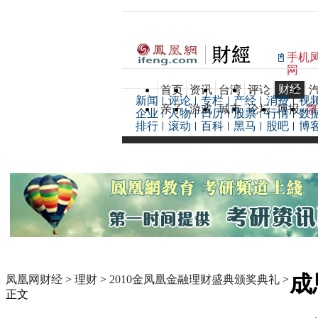
手机
网
财经
首页
资讯
台湾
评论
新闻
评论
专栏
产经
消费
视
亲子
游戏
城市
论坛
博报
微
企业
人物
日历
股票
行情
数
排行
滚动
百科
黑马
股吧
博
成
凤凰网财经
>
理财
>
2010金凤凰金融理财盛典颁奖典礼
>
正文