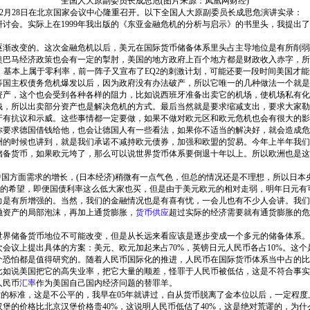
全国人大原副委员长成思危(图片来源：凤凰网财经)
0年12月28日在北京国家会议中心隆重召开。以下全国人大原副委员长成思危演讲实录：
讨会。实际上在1999年我出版的《东亚金融危机的分析与启示》的书里头，我提出
逐渐改变的。这次金融危机以后，美元在国际货币储备体系里头占主导地位是有所削弱
奥巴马经济政策也会有一定的掣肘，美国的地方政府上百个地方都是财政收入赤字，所
率，基本上属于零利率，前一阵子又宣布了EQ2的刺激计划，可能还要一段时间美国才
等国主权债务危机爆发以后，因为政府没有办法破产，所以它唯一的几种做法一个就是
资产，这个也会受到各种各样的阻力，比如说西班牙准备出卖它的机场，使机场私有化
钱，所以出卖部分资产也是解决危机的方式。最后当然就是要求缩减支出，要求大家勒
有抗议和示威。这些事情都一定要做，如果不做对欧元区和欧元危机也会有很大的影
你要求德国借钱给他，也会让德国人有一些看法，如果你不适当的解决好，就会造成危
的时候也讲到，就是我们承诺不减持欧元债券，加强和欧盟的贸易。今年上半年我们和欧
备货币，如果欧元垮了，那么可以说世界货币体系要倒退十年以上。所以欧洲也是这样
国方面需求的增长，(日本经济)稍微有一点气色，但总的情况还是不理想，所以日本央行
有太大的希望，即便国债利率这么低大家也买，但是由于美元欧元的相对走弱，明年日元
是有所增强的。当然，我们的金融情况也是有喜有忧，一会儿也有不少人会讲。我们去
融资产的局部泡沫，再加上通货膨胀，
货币供应
超过实际的经济需要就有通货膨胀的危
界储备货币地位不可能改变，但是从长远来看应该是逐步变成一个多元的储备体系。
会议上提出具体的方案：美元、欧元加起来占70%，英镑日元人民币各占10%。这个
个恐怕都是值得研究的。随着人民币国际化的推进，人民币在国际货币体系当中占的
如说美国把它的高失业率，把它大量的顺差，怪罪于人民币被低估，这是不符合事实的，
人民币
汇率
作为美国自己国内经济问题的替罪羊。
估的标准，这是不公平的，我早在05年就讲过，自从货币脱离了金本位以后，一定程
堡的价格比北京汉堡价格贵40%，这说明人民币低估了40%，这是绝对荒谬的，为