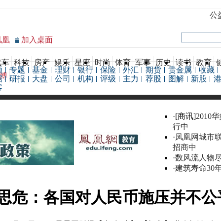
公
凤凰
加入桌面
汽车
科技
房产
娱乐
星座
时尚
体育
军事
历史
读书
教育
频
专题
基金
理财
银行
保险
外汇
期货
贵金属
收藏
博
据
研报
大盘
公司
机构
评级
主力
荐股
图解
新股
客
·[商讯]
2010
行中
·
凤凰网城市
招商中
·
数风流人物
·
建筑寿命30
思危：各国对人民币施压并不公