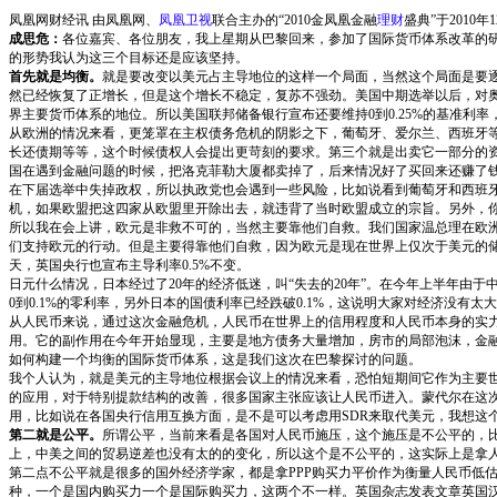
凤凰网财经讯 由凤凰网、
凤凰卫视
联合主办的“2010金凤凰金融
理财
盛典”于201
成思危：
各位嘉宾、各位朋友，我上星期从巴黎回来，参加了国际货币体系改革的研
的形势我认为这三个目标还是应该坚持。
首先就是均衡。
就是要改变以美元占主导地位的这样一个局面，当然这个局面是要
然已经恢复了正增长，但是这个增长不稳定，复苏不强劲。美国中期选举以后，对
界主要货币体系的地位。所以美国联邦储备银行宣布还要维持0到0.25%的基准利
从欧洲的情况来看，更笼罩在主权债务危机的阴影之下，葡萄牙、爱尔兰、西班牙
长还债期等等，这个时候债权人会提出更苛刻的要求。第三个就是出卖它一部分的
国在遇到金融问题的时候，把洛克菲勒大厦都卖掉了，后来情况好了买回来还赚了
在下届选举中失掉政权，所以执政党也会遇到一些风险，比如说看到葡萄牙和西班牙
机，如果欧盟把这四家从欧盟里开除出去，就违背了当时欧盟成立的宗旨。另外，
所以我在会上讲，欧元是非救不可的，当然主要靠他们自救。我们国家温总理在欧洲
们支持欧元的行动。但是主要得靠他们自救，因为欧元是现在世界上仅次于美元的储
天，英国央行也宣布主导利率0.5%不变。
日元什么情况，日本经过了20年的经济低迷，叫“失去的20年”。在今年上半年由于中
0到0.1%的零利率，另外日本的国债利率已经跌破0.1%，这说明大家对经济没
从人民币来说，通过这次金融危机，人民币在世界上的信用程度和人民币本身的实力
用。它的副作用在今年开始显现，主要是地方债务大量增加，房市的局部泡沫，金
如何构建一个均衡的国际货币体系，这是我们这次在巴黎探讨的问题。
我个人认为，就是美元的主导地位根据会议上的情况来看，恐怕短期间它作为主要世
的应用，对于特别提款结构的改善，很多国家主张应该让人民币进入。蒙代尔在这次
用，比如说在各国央行信用互换方面，是不是可以考虑用SDR来取代美元，我想这
第二就是公平。
所谓公平，当前来看是各国对人民币施压，这个施压是不公平的，比
上，中美之间的贸易逆差也没有太的的变化，所以这个是不公平的，这实际上是拿
第二点不公平就是很多的国外经济学家，都是拿PPP购买力平价作为衡量人民币低
种，一个是国内购买力一个是国际购买力，这两个不一样。英国杂志发表文章英国汉