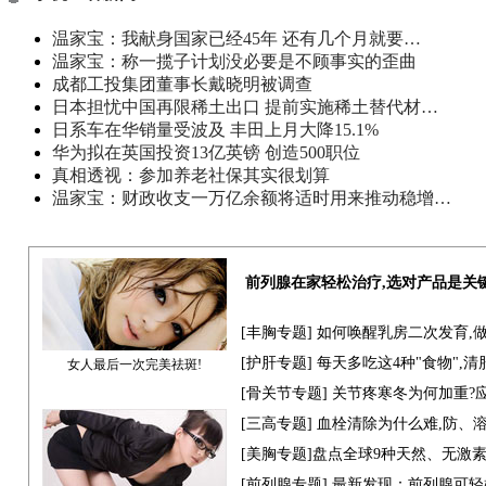
温家宝：我献身国家已经45年 还有几个月就要…
温家宝：称一揽子计划没必要是不顾事实的歪曲
成都工投集团董事长戴晓明被调查
日本担忧中国再限稀土出口 提前实施稀土替代材…
日系车在华销量受波及 丰田上月大降15.1%
华为拟在英国投资13亿英镑 创造500职位
真相透视：参加养老社保其实很划算
温家宝：财政收支一万亿余额将适时用来推动稳增…
前列腺在家轻松治疗,选对产品是关
[
丰胸专题
] 如何唤醒乳房二次发育,
[
护肝专题
] 每天多吃这4种"食物",
女人最后一次完美祛斑!
[骨关节专题] 关节疼寒冬为何加重?
[
三高专题
] 血栓清除为什么难,防、
[
美胸专题
]盘点全球9种天然、无激
[
前列腺专题
] 最新发现：前列腺可轻