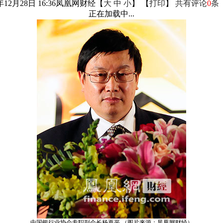
年12月28日 16:36
凤凰网财经
【
大
中
小
】 【
打印
】
共有评论
0
条
正在加载中...
中国银行业协会专职副会长杨再平 （图片来源：凤凰网财经）