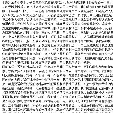
本缓冲加多少资本，然后巴塞尔3我们也要实施，这些方面对银行业会形成一个压
3000元以上以后，这个社会就会出现越来越多的中产阶级，我们讲我们的目标是
跟三十年前比一比，三十年前有什么样的金融需求呢？个人就是存款，那还是收入
入3000美元到5000美元这个阶段，人们的金融需求会进一步增长，所以相应的
第二个重大机遇，我觉得就是十二五期间，十二五规划的主线就是经济发展方式转
倚重内需，我们过去更多倚重的是投资，现在从投资倚重向消费倚重转变。这次十
然后消费中间有更多是从过去大中城市的倚重向农村倚重，乡村小城镇等等，从东
东西没有自己的品牌，没有中国的知识产权，所以要转向中国创造，从过去我们讲
第三个从人民币结算业务发展来讲，前面成思危委员长讲了，人民币国际化步伐加
相应的步伐慢了一点。所以未来我们银行业这种国际化和海外的发展，步伐会加快
很青睐人民币的结算业务，所以这方面应该说还有机会，十二五应该说这个机会比
我前面讲监管对银行业是挑战是压力，但是我们看到十二五期间要加强系统性风险
们的老百姓对银行是有信心的，这个实际上是很难的。就像平常我们随时都有空气
我们现在不存在这个问题，我们到其他国家看到银行的信心，比如说在阿根廷看到
们把钱存在银行对银行的发展不是更好嘛，所以我觉得这是个机遇。
面临这样一系列的挑战和机遇，怎么样使得我们的银行在十二五期间能够继续保持
修，才能保持长久的稳健，或者是银行业的长治久安，这个需要几个方面。我们现
时又要微观审慎，对每一个项目、每一个客户每一笔贷款都要做到审慎，实际上我
际的好的方面，我们讲就像一个金苹果一样，我们要跳一跳才能摘到国际化的好处
第二就是要适应我们说的这种战略性的调整和结构性的调整，银行业要随着经济的
新的金融、新能源等等，相应要有这样一些业务上的调整。我们过去银行业务相对
相应第三点我觉得重要的就是真正围绕客户的需求做到精细化，如果朝这个方向去
不同时间段的需求都是不一样的，我们针对这种细分客户再去制定产品和服务，这
另外就是在做到这些方面以外，我觉得还有一点，就是银行业我们讲内外兼修要做
变，这个就是简单的，我们银行提供的服务简单是资金，可能更多的是智慧，甚至
束，那么对实体经济就会形成一种机制，就会拒绝繁殖或者是减少低效或者是无效