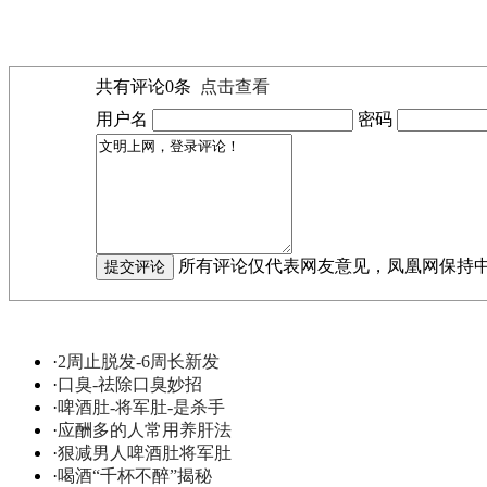
共有评论
0
条
点击查看
用户名
密码
所有评论仅代表网友意见，凤凰网保持
·
2周止脱发-6周长新发
·
口臭-祛除口臭妙招
·
啤酒肚-将军肚-是杀手
·
应酬多的人常用养肝法
·
狠减男人啤酒肚将军肚
·
喝酒“千杯不醉”揭秘