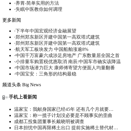
·
养胃-简单实用的方法
·
失眠中医教你如何调理
更多新闻
·
下半年中国宏观经济金融展望
·
郑州郑东新区开建中国第一高双塔式建筑
·
郑州郑东新区开建中国第一高双塔式建筑
·
航天军工板块发力 中国船舶涨逾8%
·
中国千万富豪六成涉足房地产 广东数量居全国之首
·
小排量车购置税优惠取消 南辰:中国车市确实该降温
·
中国市场潜力巨大 康师傅寄望方便面人均量翻番
·
中国宝安：三角形的结构最稳
频道头条
Big News
手机上看新闻
温家宝：我献身国家已经45年 还有几个月就要…
温家宝：称一揽子计划没必要是不顾事实的歪曲
成都工投集团董事长戴晓明被调查
日本担忧中国再限稀土出口 提前实施稀土替代材…