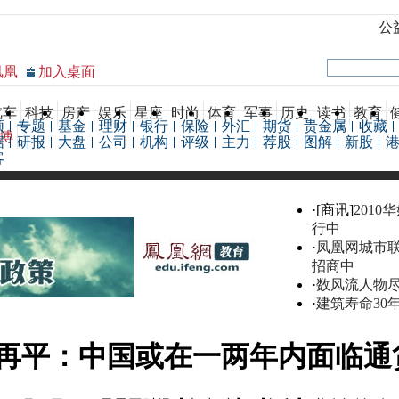
公
凤凰
加入桌面
汽车
科技
房产
娱乐
星座
时尚
体育
军事
历史
读书
教育
频
专题
基金
理财
银行
保险
外汇
期货
贵金属
收藏
博
据
研报
大盘
公司
机构
评级
主力
荐股
图解
新股
客
·[商讯]
2010
行中
·
凤凰网城市
招商中
·
数风流人物
·
建筑寿命30
再平：中国或在一两年内面临通