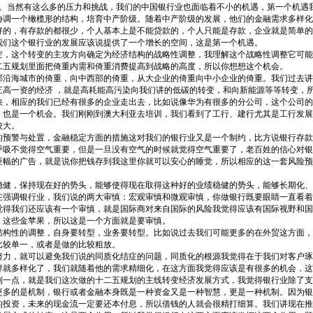
力。当然有这么多的压力和挑战，我们的中国银行业也面临着不小的机遇，第一个机遇
要协调一个橄榄形的结构，培育中产阶级。随着中产阶级的发展，他们的金融需求多样
好的，有存款的都很少，个人基本上是不能贷款的，个人只能是存款，企业就是简单的
就为我们这个银行业的发展应该说提供了一个增长的空间，这是第一个机遇。
变，这个转变的主攻方向确定为经济结构的战略性调整，我理解这个战略性调整它可能
二五规划里面把倚重内需和倚重消费提高到战略的高度，所以你想想这个机会。
部沿海城市的倚重，向中西部的倚重，从大企业的倚重向中小企业的倚重。我们过去讲
三高一资的经济 ，就是高耗能高污染向我们讲的低碳的转变，和向新能源等等转变，
快，相应的我们已经有很多的企业走出去，比如说像华为有很多的分公司，这个公司的
，也是一个机会。我们刚刚到澳大利亚去培训，我们看到了工行、建行尤其是工行发展
较大。
的预警与处置，金融稳定方面的措施这对我们的银行业又是一个制约，比方说银行存款
呼吸不觉得空气重要，但是一旦没有空气的时候就觉得空气重要了，老百姓的信心对银
巨幅的广告，就是说你把钱存到我这里你就可以安心的睡觉，所以相应的这一套风险预
稳健，保持现在好的势头，能够使得现在取得这种好的业绩稳健的势头，能够长期化、
在强调银行业，我们说的两大审慎：宏观审慎和微观审慎，你做银行既要眼睛一直看着
觉得我们还应该有一个审慎，就是国际商对来自国际的风险我觉得应该有国际视野和国
，这些金苹果，所以这是一个方面就是要审慎。
结构性的调整，自身要转型，业务要转型。比如说过去我们可能更多的在外贸这方面，
比较单一，或者是做的比较粗放。
努力，就可以避免我们说的同质化结症的问题，同质化的根源我觉得在于我们对客户琢
样就多样化了，我们就随着他的需求精细化，在这方面我觉得应该是有很多的机会，这
到一点，就是我们这次做的十二五规划的主线转变经济发展方式，我觉得银行业除了支
更多的是机制，银行或者金融本身既是一种资金又是一种智慧，更是一种机制。因为银
的投资，未来的现金流一定要还本付息，所以借钱的人就会很精打细算。我们讲现在推