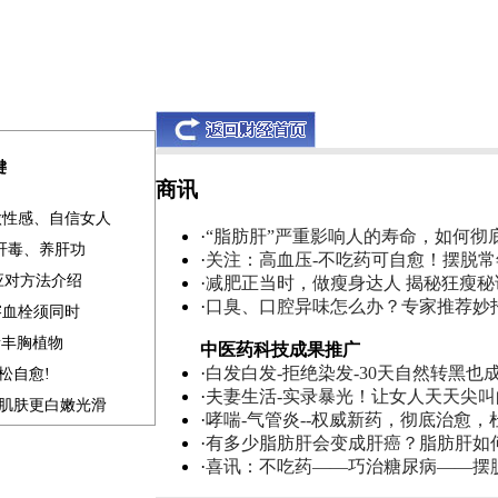
键
商讯
做性感、自信女人
·
“脂肪肝”严重影响人的寿命，如何彻
清肝毒、养肝功
·
关注：高血压-不吃药可自愈！摆脱
应对方法介绍
·
减肥正当时，做瘦身达人 揭秘狂瘦秘
·
口臭、口腔异味怎么办？专家推荐妙
溶血栓须同时
素丰胸植物
中医药科技成果推广
·
白发白发-拒绝染发-30天自然转黑也
松自愈!
·
夫妻生活-实录暴光！让女人天天尖
补肌肤更白嫩光滑
·
哮喘-气管炎--权威新药，彻底治愈，
·
有多少脂肪肝会变成肝癌？脂肪肝如
·
喜讯：不吃药——巧治糖尿病——摆