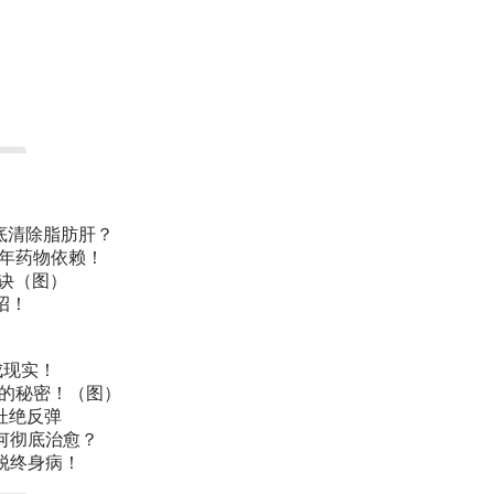
底清除脂肪肝？
常年药物依赖！
诀（图）
招！
成现实！
叫的秘密！（图）
杜绝反弹
何彻底治愈？
脱终身病！