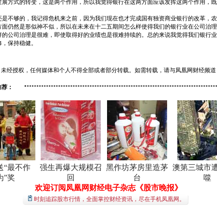
发展方式的转变，这是两个作用，所以我觉得银行在这两方面应该发挥这两个作用，既
还是不够的，我记得危机来之前，因为我们现在也才完成国有独资商业银行的改革，农
方面仍然是形似神不似，所以在未来在十二五期间怎么样使得我们的银行业在公司治理
好的公司治理是很难，即使取得好的业绩也是很难持续的。总的来说我觉得我们银行业
修，保持稳健。
经授权，任何媒体和个人不得全部或者部分转载。如需转载，请与凤凰网财经频道（01
推荐：
送“最不作
强生再爆大规模召
黑作坊茅房里造茅
澳第三城市
为”奖
回
台
噬
欢迎订阅凤凰网财经电子杂志《股市晚报》
时刻追踪股市行情，全面掌控财经资讯，尽在手机凤凰网。