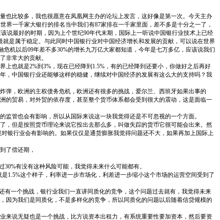
量也比较多，我也很愿意在凤凰网主办的论坛上发言，这好像是第一次。今天主办
在世界一千家大银行的排名当中我们有87家排在一千家里面，差不多是十分之一了，
应该说最好的时期，因为上个世纪90年代末期，国际上一听说中国银行业技术上已经
级就是属于稳定。与此同时中国银行业对中国经济增长和发展的贡献，可以说在世界
融危机以后09年差不多30%的增长九万亿大家都知道，今年是七万多亿，应该说我们
了非常大的贡献。
也就是2%到3%，现在已经降到1.5%，有的已经降到还要小，你做好之后再好
年，中国银行业还能够这样的稳健，继续对中国经济的发展有这么大的支持吗？我
炸弹，欧洲的主权债务危机，欧洲还有很多的挑战，爱尔兰、西班牙如果出事的
洲的贸易，对外贸的依存度，甚至整个货币体系都会受到很大的震动，这是面临一
的监管也会有影响，所以从国际来说这一块我觉得还是不可忽视的一个方面。
了，但是按照货币理论来说它投出去那么多，叫做失踪的货币它很可能会出来。然
环境对银行业会有影响的。如果仅仅是通货膨胀我觉得问题还不大，如果再加上国际上
会到了偿还期，
过30%有没有这种风险可能，我觉得未来什么可能都有。
是1.5%这个样子，利率进一步市场化，利差进一步缩小这个市场的运营空间受到了
。还有一个挑战，银行业我们一直讲同质化的竞争，这个问题过去就有，我觉得未来
，因为我们是同质化，不是多样化的竞争，所以同质化的问题以后随着信贷规模的
业来说无疑也是一个挑战，比方说资本出租力，有系统重要性要加资本，然后要资