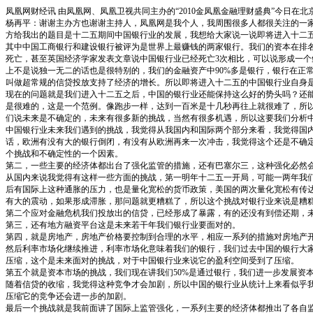
凤凰网财经讯 由凤凰网、凤凰卫视共同主办的“2010金凤凰金融理财盛典”今日
杨再平：谢谢主办方也谢谢主持人，凤凰网是我个人，我周围很多人都很关注的一
方给我出的题目是十二五期间中国银行业的发展，我想给大家说一说即将进入十二五
其中中国工商银行和建设银行被评为是世界上最赚钱的两家银行。我们的资本在排名，
死亡，甚至英国经济学家发表文章说中国银行业已经死亡3次相比，可以说形成一
上不是说独一无二的话也是很特别的，我们的金融资产中90%多是银行，银行在正常年
叫做超常规的信贷投放支持了经济的增长。所以即将进入十二五的中国银行业自身
现在的问题就是我们进入十二五之后，中国的银行业还能保持这么好的势头吗？还能
是很难的，这是一个范例。像跑步一样，达到一百米是十几秒再往上就很难了，所
们说未来是不确定的，未来有很多新的挑战，当然有很多机遇，所以这要我们分析
中国银行业未来我们遇到的挑战，我觉得从我国内和国际两个部分来看，我觉得国
话，欧洲有没有大的银行倒闭，有没有从欧洲再来一次冲击，我觉得这个还是不确
个挑战和不确定性的一个因素。
第二，一些主要的经济体都出台了强化监管的措施，还有巴塞尔三，这种强化必然
从国内来说我觉得有这样一些方面的挑战，第一明年十二五一开局，可能一两年我
后有国际上这种通胀的压力，也是量化宽松的货币政策，美国的两次量化宽松有传达
有大的震动，如果形成滞胀，那问题就更糟糕了，所以这个挑战对银行业来说是糟
第二个应对金融危机我们投放出的信贷，已经形成了暴露，有的还没有到偿还期，未
第三，还有地方融资平台这是未来若干年我们银行业要面对的。
第四，就是房地产，房地产价格要控制到合理的水平，相应一系列的措施对房地产开
然后利率市场化继续推进，利率市场化意味着我们的银行，我们过去中国的银行大家
压缩，这个是未来面对的挑战，对于中国银行业来说它的盈利空间受到了压缩。
第五个就是资本市场的挑战，我们现在讲我们50%是通过银行，我们进一步发展资
随着信贷的收缩，我觉得这种竞争才会加剧，所以中国的银行业从统计上来看似乎
压缩它的竞争还会进一步的加剧。
最后一个挑战就是我前面讲了国际上监管强化，一系列主要的经济体都推出了各自