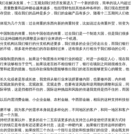
我们在解决发展，十二五规划我们经济发展进入了一个新的阶段，简单的说人均超过
化、质量数量和品种都会越来越多，包括理财包括其他各种各样的，我们现在想想要
存贷款，现在我们的品种是多少，我们的金融产品有多少。随着十二五期间人们收
体现为几个方面：过去倚重的东西向新的倚重转变，比如说过去倚重外贸，转变为
中国制造的倚重，转向中国创造的倚重，过去我们是一个制造大国，但是我们很多
所以这种战略性的调整是从银行业来讲的一个机遇。
分支机构比我们银行的分支机构还要多，我们很多的企业已经走出去，而我们银行
的不错，很多老外把他们的存款都转过来，还有很多大行相当于我们移动的公司，
保险制度的推出，如果这个制度推出对银行业的稳定，对进一步稳定人心，现在我
行来说够相当于空气，如果说老百姓不相信银行了，银行在顷刻之间就很难生存。
警和处置的措施，包括存款保险制度能够推出我们的老百姓能够更安心的睡觉，他
长久化或者是形成长效，我觉得从银行业来说挤要修内部，也要修外因，内外精
宏观政策的变化，宏观政策、宏观走势，也要有逆风险和逆周期的调整和反应，同
际审慎，这是挡都挡不住的，国际这种挑战和风险的传递我觉得是挡不住的，而国
以后内需消费金融、小企业金融、农村金融、中西部金融，相应的这种支持科技创
磨不够，因为客户的需求本身就是多样化的，不同地区的客户，和同一地区和客户
是一个方面。
持经济发展以外，更多的在十二五应该更多的去支持怎么样促使经济发展方式转
行的钱它是有借有还还要还本付息，这是一种硬约束，如果银行坚持这样的硬约
出的贷款新规，如果按照三个办法一个指引去贷款和投放我们的信贷，就会既支持