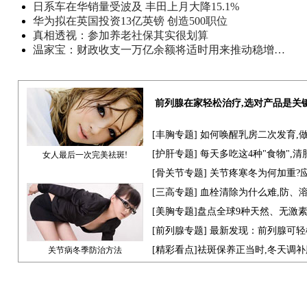
日系车在华销量受波及 丰田上月大降15.1%
华为拟在英国投资13亿英镑 创造500职位
真相透视：参加养老社保其实很划算
温家宝：财政收支一万亿余额将适时用来推动稳增…
前列腺在家轻松治疗,选对产品是关
[
丰胸专题
] 如何唤醒乳房二次发育,
[
护肝专题
] 每天多吃这4种"食物",
女人最后一次完美祛斑!
[骨关节专题] 关节疼寒冬为何加重?
[
三高专题
] 血栓清除为什么难,防、
[
美胸专题
]盘点全球9种天然、无激
[
前列腺专题
] 最新发现：前列腺可轻
[
精彩看点
]祛斑保养正当时,冬天调
关节病冬季防治方法