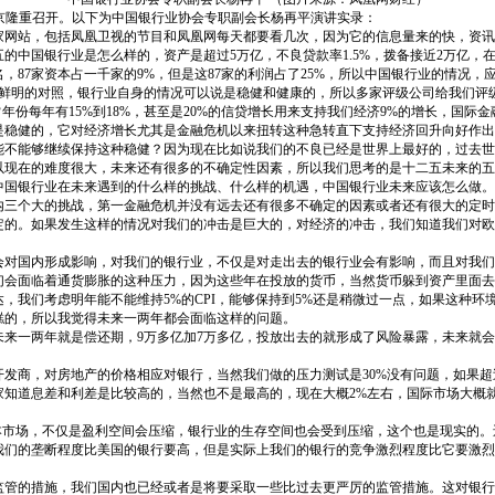
在北京隆重召开。以下为中国银行业协会专职副会长杨再平演讲实录：
家网站，包括凤凰卫视的节目和凤凰网每天都要看几次，因为它的信息量来的快，资讯
的中国银行业是怎么样的，资产是超过5万亿，不良贷款率1.5%，拨备接近2万亿，
87家资本占一千家的9%，但是这87家的利润占了25%，所以中国银行业的情况，
个鲜明的对照，银行业自身的情况可以说是稳健和健康的，所以多家评级公司给我们评
份每年有15%到18%，甚至是20%的信贷增长用来支持我们经济9%的增长，国际金
是稳健的，它对经济增长尤其是金融危机以来扭转这种急转直下支持经济回升向好作出
不能够继续保持这种稳健？因为现在比如说我们的不良已经是世界上最好的，过去世界上
以现在的难度很大，未来还有很多的不确定性因素，所以我们思考的是十二五未来的五
中国银行业在未来遇到的什么样的挑战、什么样的机遇，中国银行业未来应该怎么做。
内三个大的挑战，第一金融危机并没有远去还有很多不确定的因素或者还有很大的定时
定的。如果发生这样的情况对我们的冲击是巨大的，对经济的冲击，我们知道我们对欧
会对国内形成影响，对我们的银行业，不仅是对走出去的银行业会有影响，而且对我们
们会面临着通货膨胀的这种压力，因为这些年在投放的货币，当然货币躲到资产里面去
，我们考虑明年能不能维持5%的CPI，能够保持到5%还是稍微过一点，如果这种
糕的，所以我觉得未来一两年都会面临这样的问题。
来一两年就是偿还期，9万多亿加7万多亿，投放出去的就形成了风险暴露，未来就
发商，对房地产的价格相应对银行，当然我们做的压力测试是30%没有问题，如果超
知道息差和利差是比较高的，当然也不是最高的，现在大概2%左右，国际市场大概就
本市场，不仅是盈利空间会压缩，银行业的生存空间也会受到压缩，这个也是现实的
我们的垄断程度比美国的银行要高，但是实际上我们的银行的竞争激烈程度比它要激烈
监管的措施，我们国内也已经或者是将要采取一些比过去更严厉的监管措施。这对银行