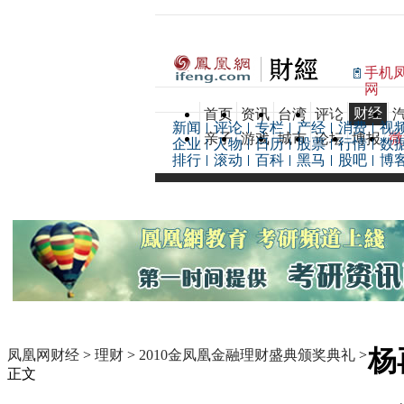
手机
网
财经
首页
资讯
台湾
评论
新闻
评论
专栏
产经
消费
视
亲子
游戏
城市
论坛
博报
微
企业
人物
日历
股票
行情
数
排行
滚动
百科
黑马
股吧
博
杨
凤凰网财经
>
理财
>
2010金凤凰金融理财盛典颁奖典礼
>
正文