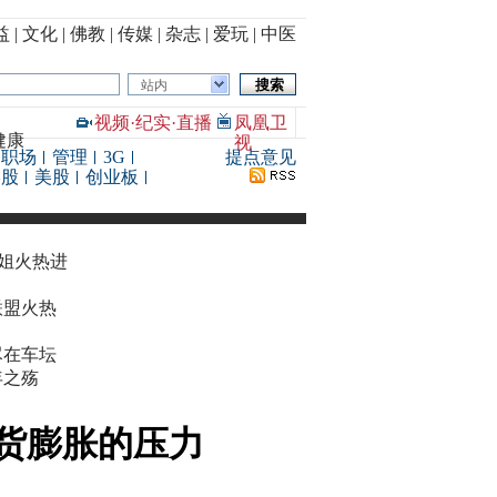
益
|
文化
|
佛教
|
传媒
|
杂志
|
爱玩
|
中医
站内
视频
·
纪实
·
直播
凤凰卫
健康
视
职场
管理
3G
提点意见
港股
美股
创业板
华姐火热进
联盟火热
尽在车坛
年之殇
货膨胀的压力