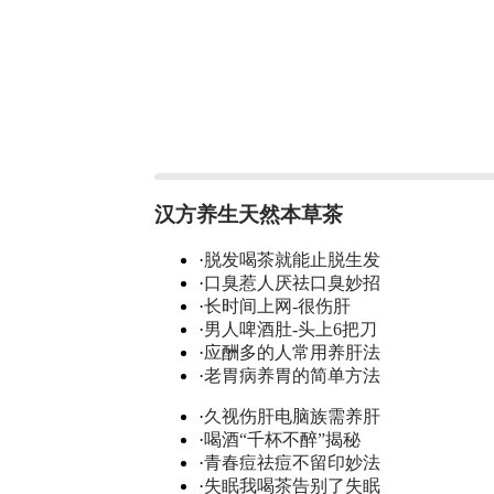
汉方养生天然本草茶
·
脱发喝茶就能止脱生发
·
口臭惹人厌祛口臭妙招
·
长时间上网-很伤肝
·
男人啤酒肚-头上6把刀
·
应酬多的人常用养肝法
·
老胃病养胃的简单方法
·
久视伤肝电脑族需养肝
·
喝酒“千杯不醉”揭秘
·
青春痘祛痘不留印妙法
·
失眠我喝茶告别了失眠