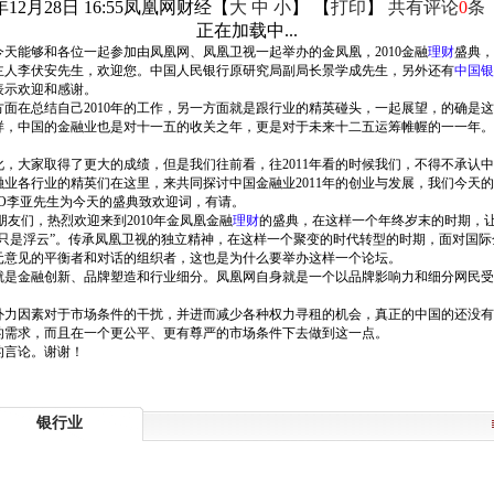
年12月28日 16:55
凤凰网财经
【
大
中
小
】 【
打印
】
共有评论
0
条
正在加载中...
天能够和各位一起参加由凤凰网、凤凰卫视一起举办的金凤凰，2010金融
理财
盛典，
主人李伏安先生，欢迎您。中国人民银行原研究局副局长景学成先生，另外还有
中国银
表示欢迎和感谢。
方面在总结自己2010年的工作，另一方面就是跟行业的精英碰头，一起展望，的确是这
，中国的金融业也是对十一五的收关之年，更是对于未来十二五运筹帷幄的一一年。2
，大家取得了更大的成绩，但是我们往前看，往2011年看的时候我们，不得不承认
业各行业的精英们在这里，来共同探讨中国金融业2011年的创业与发展，我们今天
O李亚先生为今天的盛典致欢迎词，有请。
友们，热烈欢迎来到2010年金凤凰金融
理财
的盛典，在这样一个年终岁末的时期，
只是浮云”。传承凤凰卫视的独立精神，在这样一个聚变的时代转型的时期，面对国
元意见的平衡者和对话的组织者，这也是为什么要举办这样一个论坛。
就是金融创新、品牌塑造和行业细分。凤凰网自身就是一个以品牌影响力和细分网民受
外力因素对于市场条件的干扰，并进而减少各种权力寻租的机会，真正的中国的还没有
的需求，而且在一个更公平、更有尊严的市场条件下去做到这一点。
的言论。谢谢！
银行业