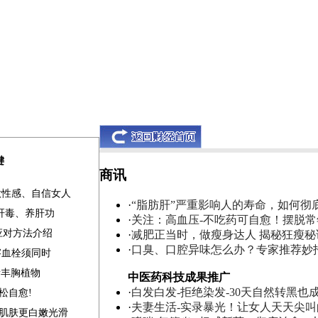
键
商讯
做性感、自信女人
·
“脂肪肝”严重影响人的寿命，如何彻
清肝毒、养肝功
·
关注：高血压-不吃药可自愈！摆脱
应对方法介绍
·
减肥正当时，做瘦身达人 揭秘狂瘦秘
·
口臭、口腔异味怎么办？专家推荐妙
溶血栓须同时
素丰胸植物
中医药科技成果推广
·
白发白发-拒绝染发-30天自然转黑也
松自愈!
·
夫妻生活-实录暴光！让女人天天尖
补肌肤更白嫩光滑