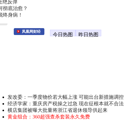
杜绝反弹
何彻底治愈？
脱终身病！
凤凰网财经
今日热图
昨日热图
发改委：一季度物价若大幅上涨 可能出台新措施调控
经济学家：重庆房产税操之过急 现在征根本就不合法
横店集团被曝大批量将浙江省退休领导供起来
黄金组合：360超强查杀套装永久免费