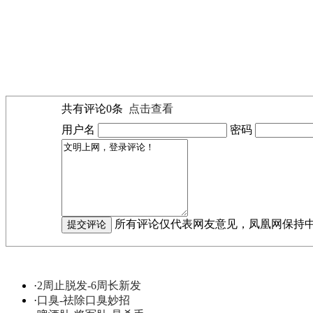
共有评论
0
条
点击查看
用户名
密码
所有评论仅代表网友意见，凤凰网保持
·
2周止脱发-6周长新发
·
口臭-祛除口臭妙招