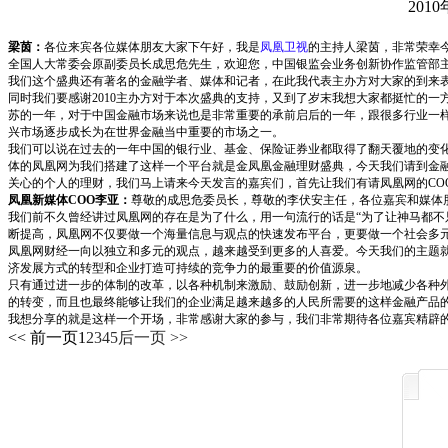
2010
梁茵：
各位来宾各位媒体朋友大家下午好，我是
凤凰卫视
的主持人梁茵，非常荣幸今
全国人大常委会原副委员长成思危先生，欢迎您，中国银监会业务创新协作监管部
我们这个盛典还有著名的金融学者、媒体和记者，在此我代表主办方对大家的到来
同时我们要感谢2010主办方对于本次盛典的支持，又到了岁末我想大家都挺忙的一
苏的一年，对于中国金融市场来说也是非常重要的承前启后的一年，跟很多行业一样
兴市场逐步成长为在世界金融当中重要的市场之一。
我们可以说在过去的一年中国的银行业、基金、保险证券业都取得了翻天覆地的变化
体的凤凰网为我们搭建了这样一个平台就是金凤凰金融理财盛典，今天我们请到金融
关心的个人的理财，我们马上请来今天发言的嘉宾们，首先让我们有请凤凰网的CO
凤凰新媒体COO李亚：
尊敬的成思危委员长，尊敬的李伏安主任，各位嘉宾和媒体朋
我们前不久曾经讲过凤凰网的存在是为了什么，用一句流行的话是“为了让神马都不
断提高，凤凰网不仅要做一个海量信息与观点的快速发布平台，更要做一个社会多
凤凰网财经一向以独立和多元的观点，越来越受到更多的人喜爱。今天我们的主题
济发展方式的转型和企业打造可持续的竞争力的最重要的价值源泉。
只有通过进一步的体制的改革，以各种机制来激励、鼓励创新，进一步地减少各种
的转变，而且也最终能够让我们的企业满足越来越多的人民所需要的这样金融产品
我想分享的就是这样一个开场，非常感谢大家的参与，我们非常期待各位嘉宾精辟
<< 前一页
1
2
3
4
5
后一页 >>