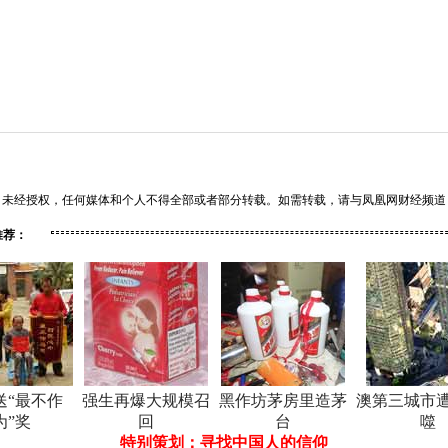
经授权，任何媒体和个人不得全部或者部分转载。如需转载，请与凤凰网财经频道（01
推荐：
送“最不作
强生再爆大规模召
黑作坊茅房里造茅
澳第三城市
为”奖
回
台
噬
特别策划：寻找中国人的信仰