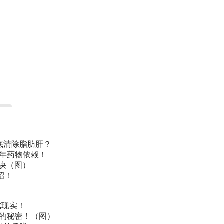
底清除脂肪肝？
常年药物依赖！
诀（图）
招！
成现实！
叫的秘密！（图）