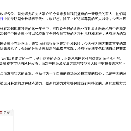
欢迎各位。首先请允许为大家介绍今天来参加我们盛典的一些尊贵的客人，他们是
行
业协专职副会长杨再平先生，欢迎您。除了上述这些尊贵的客人以外，今天出席
样在2010即将过去的这一年当中，可以说全球的金融业在世界金融危机当中逐渐复
010年中国金融业可以说克服了全球金融市场的各种种挑战和困难，从有潜力的新
中国金融业在经营上，确实面临着很多不确定性和风险，今天作为国内非常重要的媒
的话题囊括了，金融的分析金融创新的战略与实践，还有很多朋友包括我自己也非常
让我们回看走过的一年，举行这样的会议，正是凤凰网这样的媒体所应当承担的。
际金融资本市场的风起云涌，面对中国经济发展方式的转型和人民理财投资需求的不
众而发展壮大的企业。创新作为一个自由的市场经济最重要的核心，也是中国的经
被充分释放的这种经济潜力、创新的潜力才能够保障我们可持续的、新的发展方式