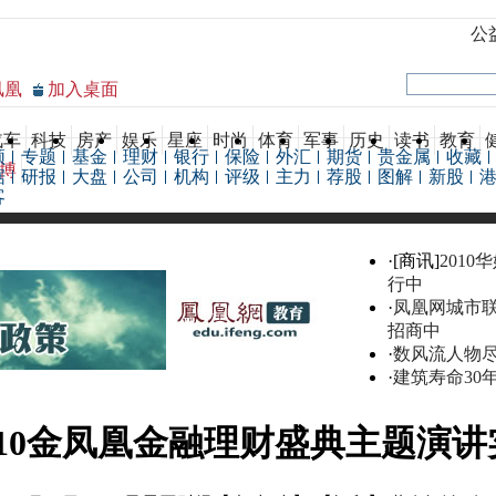
公
凤凰
加入桌面
汽车
科技
房产
娱乐
星座
时尚
体育
军事
历史
读书
教育
频
专题
基金
理财
银行
保险
外汇
期货
贵金属
收藏
博
据
研报
大盘
公司
机构
评级
主力
荐股
图解
新股
客
·[商讯]
2010
行中
·
凤凰网城市
招商中
·
数风流人物
·
建筑寿命30
010金凤凰金融理财盛典主题演