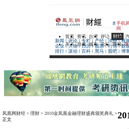
手机
网
财经
首页
资讯
台湾
评论
新闻
评论
专栏
产经
消费
视
亲子
游戏
城市
论坛
博报
微
企业
人物
日历
股票
行情
数
排行
滚动
百科
黑马
股吧
博
2
凤凰网财经
>
理财
>
2010金凤凰金融理财盛典颁奖典礼
>
正文