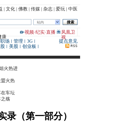
益
|
文化
|
佛教
|
传媒
|
杂志
|
爱玩
|
中医
站内
视频
·
纪实
·
直播
凤凰卫
健康
视
职场
管理
3G
提点意见
港股
美股
创业板
华姐火热进
联盟火热
尽在车坛
年之殇
讲实录（第一部分）