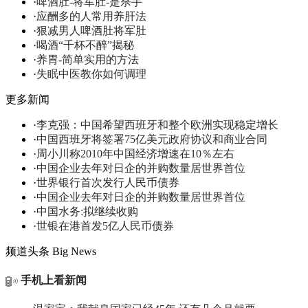
·
啤酒肚-将军肚-是杀手
·
应酬多的人常用养肝法
·
狠减男人啤酒肚将军肚
·
喝酒“千杯不醉”揭秘
·
养胃-简单实用的方法
·
失眠中医教你如何调理
更多新闻
·
李克强：中国希望西班牙和整个欧洲实现稳定增长
·
中国西班牙将签署75亿美元政府协议和商业合同
·
周小川称2010年中国经济增速在10％左右
·
中国企业去年对日企的并购数量居世界首位
·
世界银行首次发行人民币债券
·
中国企业去年对日企的并购数量居世界首位
·
中国水务:拟继续收购
·
世银在港首发5亿人民币债券
频道头条
Big News
手机上看新闻