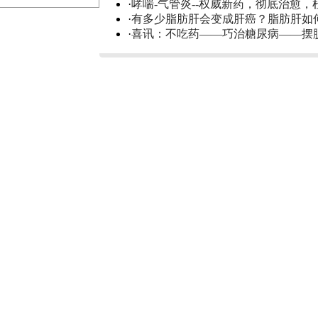
·
哮喘-气管炎--权威新药，彻底治愈，
·
有多少脂肪肝会变成肝癌？脂肪肝如
·
喜讯：不吃药——巧治糖尿病——摆