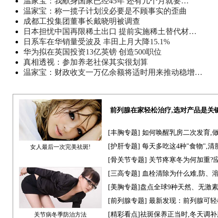
温家宝：我献身国家已经45年 还有几个月就要…
温家宝：称一揽子计划没必要是不顾事实的歪曲
成都工投集团董事长戴晓明被调查
日本担忧中国再限稀土出口 提前实施稀土替代材…
日系车在华销量受波及 丰田上月大降15.1%
华为拟在英国投资13亿英镑 创造500职位
真相透视：参加养老社保其实很划算
温家宝：财政收支一万亿余额将适时用来推动稳增…
前列腺在家轻松治疗,选对产品是关
[
丰胸专题
] 如何唤醒乳房二次发育,
[
护肝专题
] 每天多吃这4种"食物",
女人最后一次完美祛斑!
[骨关节专题] 关节疼寒冬为何加重?
[
三高专题
] 血栓清除为什么难,防、
[
美胸专题
]盘点全球9种天然、无激
[
前列腺专题
] 最新发现：前列腺可轻
[
精彩看点
]祛斑保养正当时,冬天调
关节病冬季防治方法