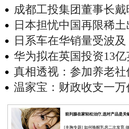
成都工投集团董事长戴
日本担忧中国再限稀土
日系车在华销量受波及 
华为拟在英国投资13亿英
真相透视：参加养老社
温家宝：财政收支一万
前列腺在家轻松治疗,选对产品是关
[
丰胸专题
] 如何唤醒乳房二次发育,