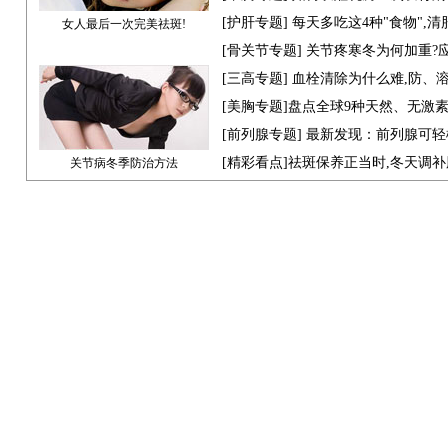
[
护肝专题
] 每天多吃这4种"食物",
女人最后一次完美祛斑!
[骨关节专题] 关节疼寒冬为何加重?
[
三高专题
] 血栓清除为什么难,防、
[
美胸专题
]盘点全球9种天然、无激
[
前列腺专题
] 最新发现：前列腺可轻
[
精彩看点
]祛斑保养正当时,冬天调
关节病冬季防治方法