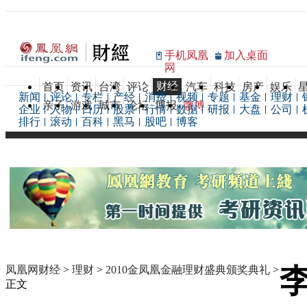
手机凤凰
加入桌面
网
财经
首页
资讯
台湾
评论
汽车
科技
房产
娱乐
新闻
评论
专栏
产经
消费
视频
专题
基金
理财
亲子
游戏
城市
论坛
博报
微博
企业
人物
日历
股票
行情
数据
研报
大盘
公司
排行
滚动
百科
黑马
股吧
博客
凤凰网财经
>
理财
>
2010金凤凰金融理财盛典颁奖典礼
>
正文