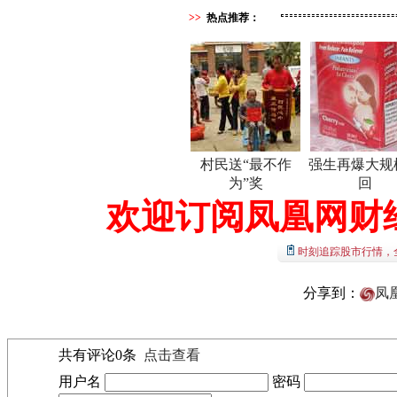
>>
热点推荐：
村民送“最不作
强生再爆大规
为”奖
回
欢迎订阅凤凰网财
时刻追踪股市行情，
分享到：
凤
共有评论
0
条
点击查看
用户名
密码