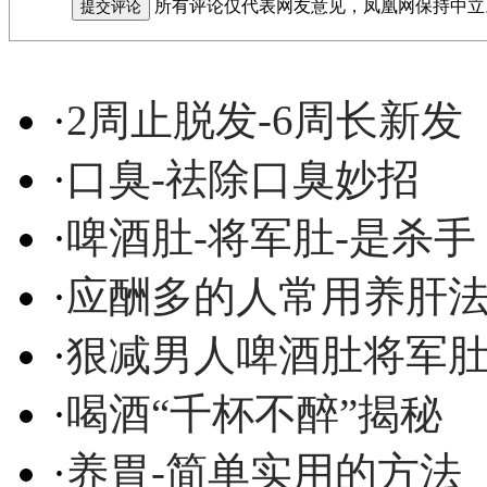
所有评论仅代表网友意见，凤凰网保持中立
·
2周止脱发-6周长新发
·
口臭-祛除口臭妙招
·
啤酒肚-将军肚-是杀手
·
应酬多的人常用养肝
·
狠减男人啤酒肚将军
·
喝酒“千杯不醉”揭秘
·
养胃-简单实用的方法