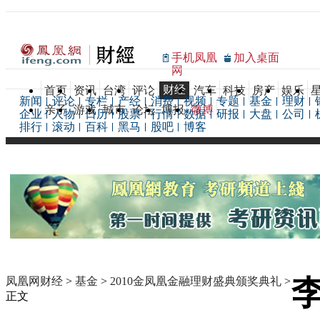
手机凤凰
加入桌面
网
财经
首页
资讯
台湾
评论
汽车
科技
房产
娱乐
新闻
评论
专栏
产经
消费
视频
专题
基金
理财
亲子
游戏
城市
论坛
博报
微博
企业
人物
日历
股票
行情
数据
研报
大盘
公司
排行
滚动
百科
黑马
股吧
博客
凤凰网财经
>
基金
>
2010金凤凰金融理财盛典颁奖典礼
>
正文