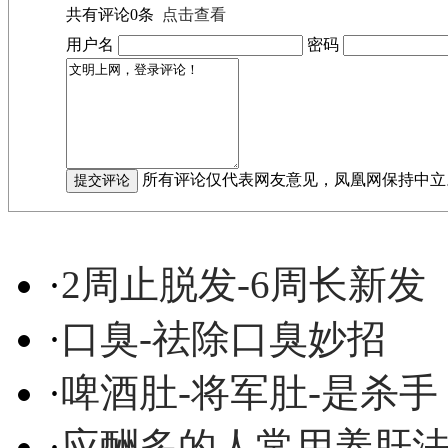
共有评论
0
条
点击查看
用户名
密码
所有评论仅代表网友意见，凤凰网保持中立
·
2周止脱发-6周长新发
·
口臭-祛除口臭妙招
·
啤酒肚-将军肚-是杀手
·
应酬多的人常用养肝