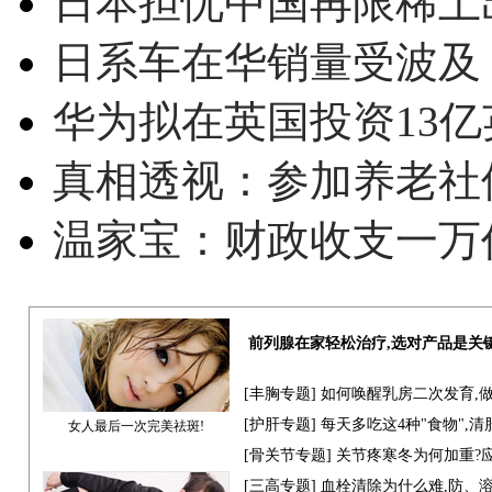
日本担忧中国再限稀土
日系车在华销量受波及 
华为拟在英国投资13亿英
真相透视：参加养老社
温家宝：财政收支一万
前列腺在家轻松治疗,选对产品是关
[
丰胸专题
] 如何唤醒乳房二次发育,
[
护肝专题
] 每天多吃这4种"食物",
女人最后一次完美祛斑!
[骨关节专题] 关节疼寒冬为何加重?
[
三高专题
] 血栓清除为什么难,防、