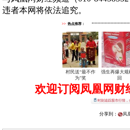
违者本网将依法追究。
>>
热点推荐：
村民送“最不作
强生再爆大规
为”奖
回
欢迎订阅凤凰网财
时刻追踪股市行情，
分享到：
凤