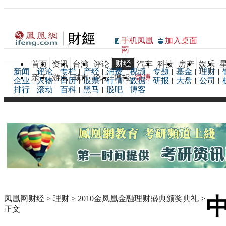
手机凤凰
加入桌面
网
财经
首页
资讯
台湾
评论
汽车
科技
房产
娱乐
新闻
评论
专栏
产经
消费
视频
专题
基金
理财
亲子
游戏
城市
论坛
博报
微博
企业
人物
日历
股票
行情
数据
研报
大盘
公司
排行
滚动
百科
黑马
股吧
博客
凤凰网财经
>
理财
>
2010金凤凰金融理财盛典颁奖典礼
>
正文