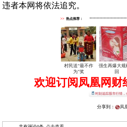
违者本网将依法追究。
>>
热点推荐：
村民送“最不作
强生再爆大规
为”奖
回
欢迎订阅凤凰网财
时刻追踪股市行情，
分享到：
凤
共有评论
0
条
点击查看