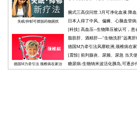
腕式三高仪问世.3月可净化血液.降
日本人得了中风、偏瘫、心脑血管病
失眠/抑郁可摆脱药物困扰
[科技] 高血压--生物降压被认可，
脂肪肝、酒精肝---"生物洗肝"远离
德国M力牵引法风靡欧洲,颈椎病在
[震惊] 前列腺炎、尿频、尿急 当天
糖尿病-生物纳米波活化胰岛,可逐步
德国M力牵引法 颈椎病在家治