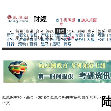
手机凤凰
加入桌面
网
财经
首页
资讯
台湾
评论
汽车
科技
房产
娱乐
新闻
评论
专栏
产经
消费
视频
专题
基金
理财
亲子
游戏
城市
论坛
博报
微博
企业
人物
日历
股票
行情
数据
研报
大盘
公司
排行
滚动
百科
黑马
股吧
博客
凤凰网财经
>
基金
>
2010金凤凰金融理财盛典颁奖典礼
>
正文