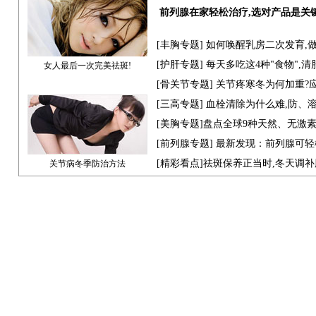
前列腺在家轻松治疗,选对产品是关
[
丰胸专题
] 如何唤醒乳房二次发育,
[
护肝专题
] 每天多吃这4种"食物",
女人最后一次完美祛斑!
[骨关节专题] 关节疼寒冬为何加重?
[
三高专题
] 血栓清除为什么难,防、
[
美胸专题
]盘点全球9种天然、无激
[
前列腺专题
] 最新发现：前列腺可轻
[
精彩看点
]祛斑保养正当时,冬天调
关节病冬季防治方法