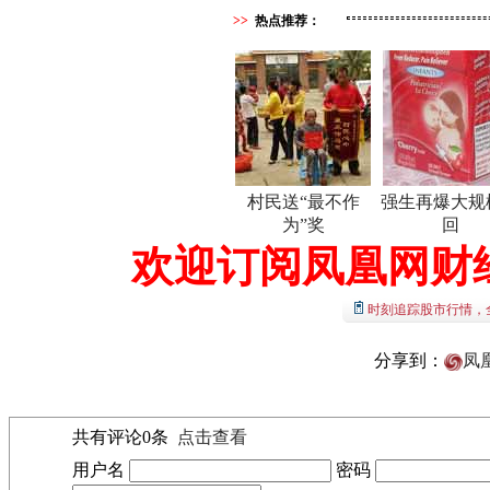
>>
热点推荐：
村民送“最不作
强生再爆大规
为”奖
回
欢迎订阅凤凰网财
时刻追踪股市行情，
分享到：
凤
共有评论
0
条
点击查看
用户名
密码