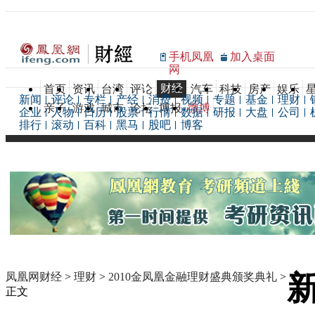
手机凤凰
加入桌面
网
财经
首页
资讯
台湾
评论
汽车
科技
房产
娱乐
新闻
评论
专栏
产经
消费
视频
专题
基金
理财
亲子
游戏
城市
论坛
博报
微博
企业
人物
日历
股票
行情
数据
研报
大盘
公司
排行
滚动
百科
黑马
股吧
博客
凤凰网财经
>
理财
>
2010金凤凰金融理财盛典颁奖典礼
>
正文