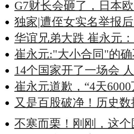
G7财长会砸了，日本
独家|遭侄女实名举报后 
华谊兄弟大跌 崔永元：不
崔永元:"大小合同"的确不
14个国家开了一场会 人
崔永元道歉，“4天6000
又是百股破净！历史数据
不寒而栗！刚刚，这个