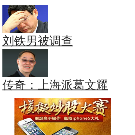
刘铁男被调查
传奇：上海派葛文耀