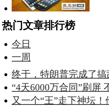
热门文章排行榜
今日
一周
终于，特朗普完成了搞
“4天6000万合同”刷屏 
又一个“王”走下神坛！他