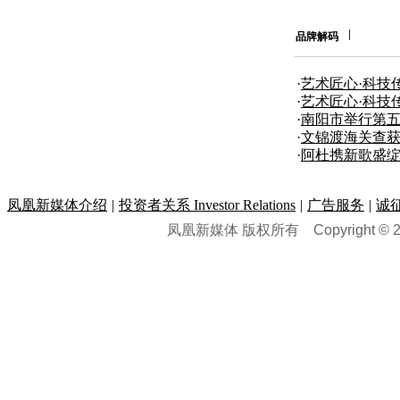
品牌解码
·
艺术匠心·科技
团合作发布
·
艺术匠心·科技
团合作发布
·
南阳市举行第五
奖”颁奖仪式
·
文锦渡海关查获
·
阿杜携新歌盛绽
凤凰新媒体介绍
|
投资者关系 Investor Relations
|
广告服务
|
诚
凤凰新媒体 版权所有
Copyright © 20