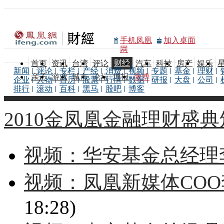
手机凤凰
加入桌面
网
财经
首页
资讯
台湾
评论
汽车
科技
房产
娱乐
新闻
评论
专栏
产经
消费
视频
专题
基金
理财
亲子
游戏
城市
论坛
博报
微博
企业
人物
日历
股票
行情
数据
研报
大盘
公司
排行
滚动
百科
黑马
股吧
博客
2010金凤凰金融理财盛
视频：华安基金总经理
视频：凤凰新媒体CO
18:28)