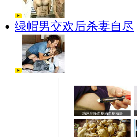
绿帽男交欢后杀妻自尽
糖尿病降血糖稳血糖秘诀