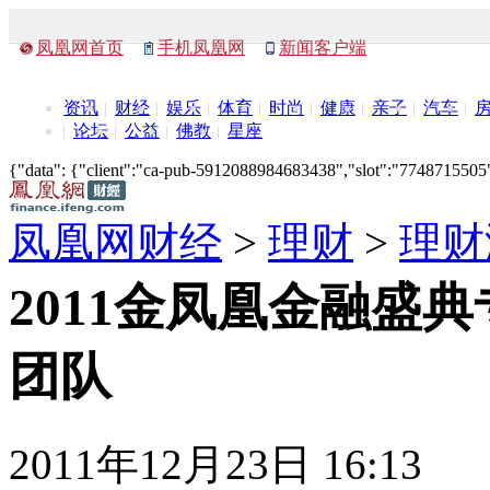
凤凰网首页
手机凤凰网
新闻客户端
资讯
财经
娱乐
体育
时尚
健康
亲子
汽车
论坛
公益
佛教
星座
{"data": {"client":"ca-pub-5912088984683438","slot":"7748715505"},
凤凰网财经
>
理财
>
理财
2011金凤凰金融盛
团队
2011年12月23日 16:13