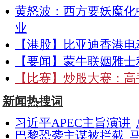
黄怒波：西方要妖魔化
业
【港股】
比亚迪香港电
【要闻】
蒙牛联姻雅士
【比赛】
炒股大赛：高手
新闻热搜词
习近平APEC主旨演讲
巴黎恐袭主谋被拦截