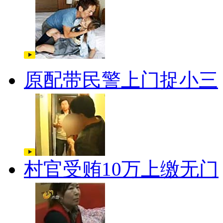
原配带民警上门捉小三
村官受贿10万上缴无门