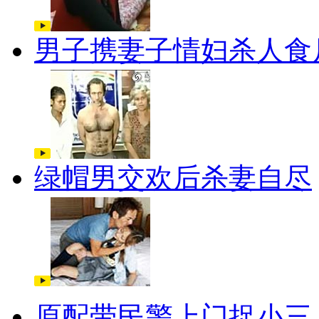
男子携妻子情妇杀人食
绿帽男交欢后杀妻自尽
原配带民警上门捉小三