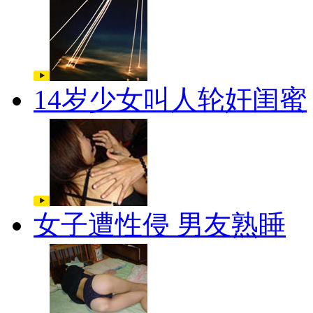
14岁少女叫人轮奸闺蜜
女子遭性侵 男友熟睡