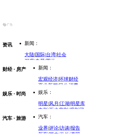
新闻：
资讯
大陆
|
国际
|
台湾
|
社会
深度
|
专题
|
图片
中国政要资料库
新闻：
财经 · 房产
评论：
宏观经济
|
环球财经
商业新闻
|
民生消费
时事开讲
娱乐：
娱乐 · 时尚
评论：
军事：
明星
|
风月
|
江湖
|
明星库
商业评论
|
宏观分析
电影
|
百步穿影
|
观影团
防务观察
|
防务写真
金融观察
|
财知道
星座
|
塔罗
|
演出
汽车：
汽车 · 旅游
中国军情
|
环球军情
外媒视角
凤凰网·非常道
|
星光邦
业界
|
评论
|
访谈
|
报告
体育：
股票：
时尚：
新车
|
国内
|
海外
|
谍照