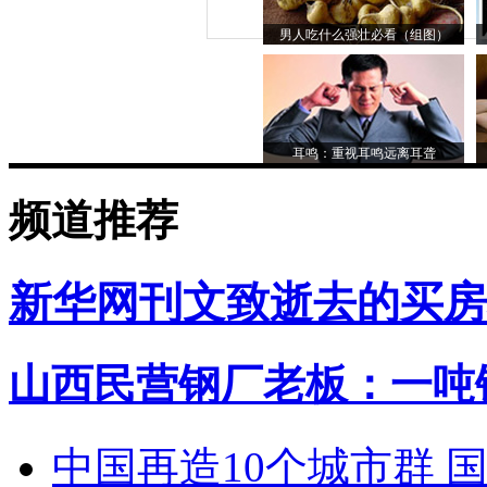
男人吃什么强壮必看（组图）
耳鸣：重视耳鸣远离耳聋
频道推荐
新华网刊文致逝去的买房
山西民营钢厂老板：一吨钢
中国再造10个城市群 