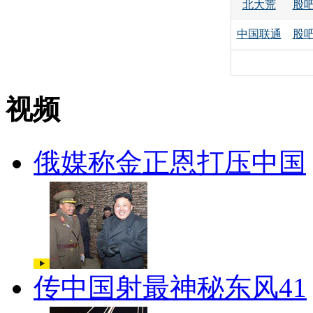
北大荒
股
中国联通
股
视频
俄媒称金正恩打压中国
传中国射最神秘东风41