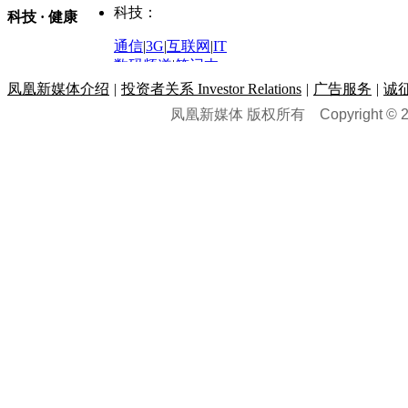
购车
|
导购
|
试驾
|
图解
科技：
NBA
|
CBA
|
大局观
科技 · 健康
炒股大赛
|
图解资金流向
时装
|
美容
|
美体
|
论坛
文化
|
人文
|
酷车
|
游记
中超
|
国际足球
|
图片
投资观察
|
龙虎榜点评
化妆品库
|
试用中心
通信
|
3G
|
互联网
|
IT
用车
|
专栏
|
二手车
黑马追踪
|
明星分析师
情感
|
奢侈品
|
图片
数码频道
|
笔记本
历史：
赛事
|
城市站
|
经销商
时尚品牌库
科技专题
|
探索
论坛
|
报价库
|
图片库
凤凰新媒体介绍
|
投资者关系 Investor Relations
|
广告服务
|
诚
理财：
轶闻秘档
|
历史映像室
凤凰新媒体 版权所有
Copyright © 20
健康：
历史专题
|
民间说史
城市：
基金
|
理财
|
银行
|
保险
外汇
|
期货
|
黄金
养生
|
食疗
|
心理
|
疾病
文化：
对话
|
专栏
|
城市之星
收藏
|
职场
热点
|
论坛
|
找大夫
陕西
|
河南
|
广州
|
重庆
文化时评
|
文坛往事
图库
|
百科
|
疾病查询
青岛
|
福州
|
厦门
|
宁波
房产：
人文轶闻
|
文化热点
专题
|
卡路里计算器
辽宁
|
山东
|
天津
视频
|
健康无小事
资讯
|
政策
|
市场
|
专题
教育：
旅游：
高清大图
|
豪宅
|
家居
建筑
|
风水
|
访谈
|
置业
高考
|
公务员
|
考研
百家迹忆
|
全球GO
|
专题
房企
|
曝光
|
新盘
|
公寓
育人者
|
教育投诉
游中感动
|
红酒美食
别墅
|
商业
|
旅游
|
海外
出境游
|
国内游
|
周边游
养老
|
热帖
|
宅男宅女
列国志
|
九州记
|
浮生闲
景点大全
|
高清大图