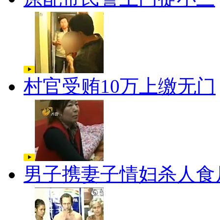
村官受贿10万上缴无门
男子携妻子情妇杀人食