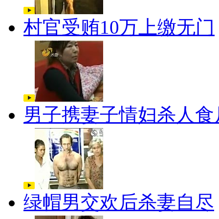
村官受贿10万上缴无门
男子携妻子情妇杀人食
绿帽男交欢后杀妻自尽