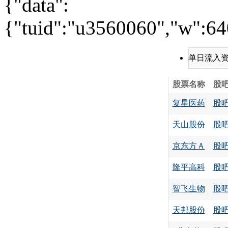
{"data":
{"tuid":"u3560060","w":640
单日流入
股票名称
股
复星医药
股
天山股份
股
京东方Ａ
股
隆平高科
股
智飞生物
股
天邦股份
股