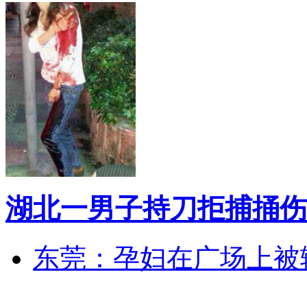
湖北一男子持刀拒捕捅伤
东莞：孕妇在广场上被辅