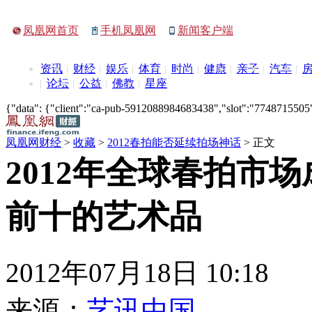
凤凰网首页
手机凤凰网
新闻客户端
资讯
财经
娱乐
体育
时尚
健康
亲子
汽车
论坛
公益
佛教
星座
{"data": {"client":"ca-pub-5912088984683438","slot":"7748715505"},
凤凰网财经
>
收藏
>
2012春拍能否延续拍场神话
> 正文
2012年全球春拍市
前十的艺术品
2012年07月18日 10:18
来源：
艺讯中国