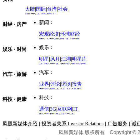
大陆
|
国际
|
台湾
|
社会
深度
|
专题
|
图片
中国政要资料库
新闻：
财经 · 房产
评论：
宏观经济
|
环球财经
商业新闻
|
民生消费
时事开讲
娱乐：
娱乐 · 时尚
评论：
军事：
明星
|
风月
|
江湖
|
明星库
商业评论
|
宏观分析
电影
|
百步穿影
|
观影团
防务观察
|
防务写真
金融观察
|
财知道
星座
|
塔罗
|
演出
汽车：
汽车 · 旅游
中国军情
|
环球军情
外媒视角
凤凰网·非常道
|
星光邦
业界
|
评论
|
访谈
|
报告
体育：
股票：
时尚：
新车
|
国内
|
海外
|
谍照
购车
|
导购
|
试驾
|
图解
科技：
NBA
|
CBA
|
大局观
科技 · 健康
炒股大赛
|
图解资金流向
时装
|
美容
|
美体
|
论坛
文化
|
人文
|
酷车
|
游记
中超
|
国际足球
|
图片
投资观察
|
龙虎榜点评
化妆品库
|
试用中心
通信
|
3G
|
互联网
|
IT
用车
|
专栏
|
二手车
黑马追踪
|
明星分析师
情感
|
奢侈品
|
图片
数码频道
|
笔记本
历史：
赛事
|
城市站
|
经销商
时尚品牌库
科技专题
|
探索
论坛
|
报价库
|
图片库
凤凰新媒体介绍
|
投资者关系 Investor Relations
|
广告服务
|
诚
理财：
轶闻秘档
|
历史映像室
凤凰新媒体 版权所有
Copyright © 20
健康：
历史专题
|
民间说史
城市：
基金
|
理财
|
银行
|
保险