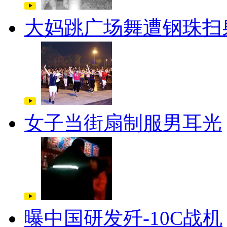
大妈跳广场舞遭钢珠扫
女子当街扇制服男耳光
曝中国研发歼-10C战机