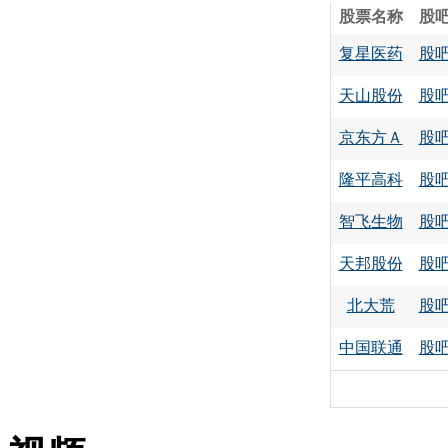
股票名称
股
复星医药
股
天山股份
股
京东方Ａ
股
隆平高科
股
智飞生物
股
天邦股份
股
北大荒
股
中国联通
股