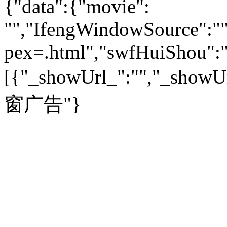
{"data":{"movie":
外汇
|
期货
|
黄金
养生
|
食疗
|
心理
|
疾病
文化：
对话
|
专栏
|
城市之星
收藏
|
职场
热点
|
论坛
|
找大夫
陕西
|
河南
|
广州
|
重庆
"","IfengWindowSource":"",
文化时评
|
文坛往事
图库
|
百科
|
疾病查询
青岛
|
福州
|
厦门
|
宁波
房产：
人文轶闻
|
文化热点
专题
|
卡路里计算器
辽宁
|
山东
|
天津
pex=.html","swfHuiShou":""
视频
|
健康无小事
资讯
|
政策
|
市场
|
专题
教育：
旅游：
高清大图
|
豪宅
|
家居
[{"_showUrl_":"","_showUrl
建筑
|
风水
|
访谈
|
置业
高考
|
公务员
|
考研
百家迹忆
|
全球GO
|
专题
房企
|
曝光
|
新盘
|
公寓
育人者
|
教育投诉
游中感动
|
红酒美食
别墅
|
商业
|
旅游
|
海外
窗广告"}
出境游
|
国内游
|
周边游
养老
|
热帖
|
宅男宅女
列国志
|
九州记
|
浮生闲
景点大全
|
高清大图