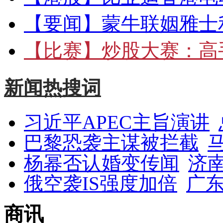
【要闻】
蒙牛联姻雅士
【比赛】
炒股大赛：高手
新闻热搜词
习近平APEC主旨演讲
巴黎恐袭主谋被拦截
杨幂否认婚变传闻
济
俄空袭IS强度加倍
广东
商讯