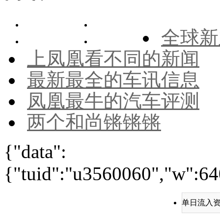
全球新
上凤凰看不同的新闻
最新最全的车讯信息
凤凰最牛的汽车评测
两个和尚锵锵锵
{"data":
{"tuid":"u3560060","w":640
单日流入