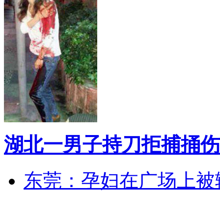
湖北一男子持刀拒捕捅伤
东莞：孕妇在广场上被辅