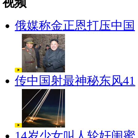
视频
俄媒称金正恩打压中国
传中国射最神秘东风41
14岁少女叫人轮奸闺蜜