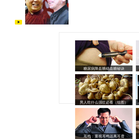
糖尿病降血糖稳血糖秘诀
男人吃什么强壮必看（组图）
耳鸣：重视耳鸣远离耳聋