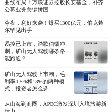
曲线布局！万联证券控股长安基金，补齐
公募业务关键拼图
今夜，利好来袭！爆买1300亿元，伯克希
尔罕见出手
易控已上市，踏歌伯镭冲
刺，矿山无人驾驶哪条路
能跑通？
矿山无人驾驶上市潮，毛
利率0.5%和13%的两种模
式，投资者怎么选
从山海到商圈，APEC激发深圳入境旅游新
活力