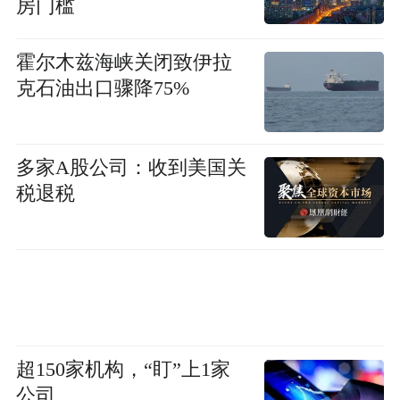
房门槛
霍尔木兹海峡关闭致伊拉
克石油出口骤降75%
多家A股公司：收到美国关
税退税
超150家机构，“盯”上1家
公司