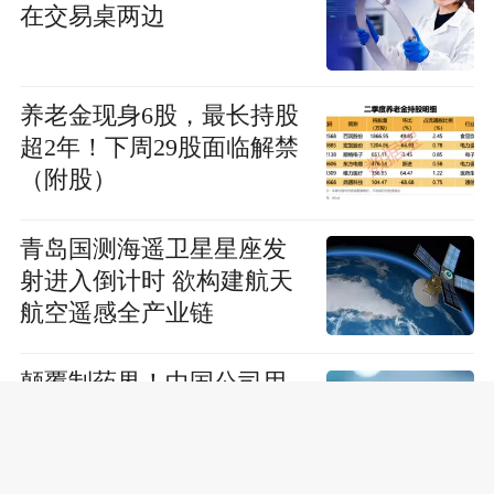
在交易桌两边
养老金现身6股，最长持股
超2年！下周29股面临解禁
（附股）
青岛国测海遥卫星星座发
射进入倒计时 欲构建航天
航空遥感全产业链
颠覆制药界！中国公司用
AI 18个月造出新药，成本
直降90%太惊人