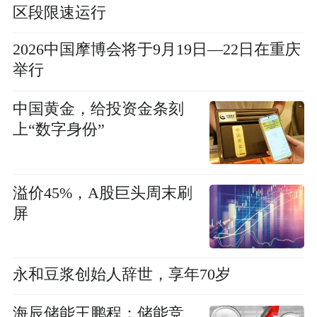
区段限速运行
2026中国摩博会将于9月19日—22日在重庆
举行
中国黄金，给投资金条刻
上“数字身份”
溢价45%，A股巨头周末刷
屏
永和豆浆创始人辞世，享年70岁
海辰储能王鹏程：储能竞