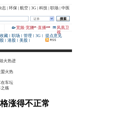
杂志
|
环保
|
航空
|
3G
|
科技
|
职场
|
中医
证券
宽频
·
宽频
·
直播
凤凰卫
视
收藏
职场
管理
3G
提点意见
股
港股
美股
华姐火热进
联盟火热
尽在车坛
年之殇
价格涨得不正常