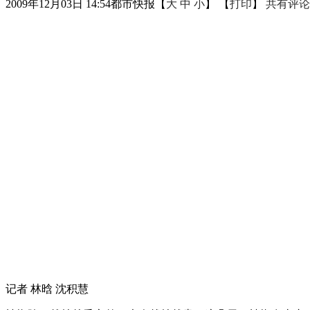
2009年12月03日 14:54
都市快报
【
大
中
小
】 【
打印
】
共有评论
记者 林晗 沈积慧