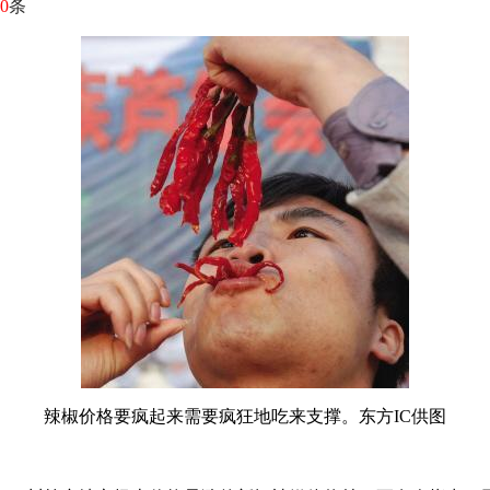
0
条
辣椒价格要疯起来需要疯狂地吃来支撑。东方IC供图