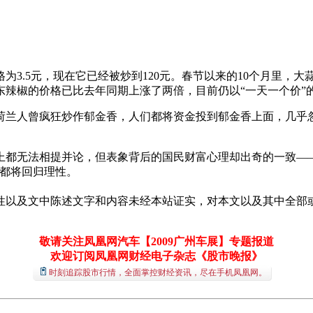
为3.5元，现在它已经被炒到120元。春节以来的10个月里，大
东辣椒的价格已比去年同期上涨了两倍，目前仍以“一天一个价”
，荷兰人曾疯狂炒作郁金香，人们都将资金投到郁金香上面，几
上都无法相提并论，但表象背后的国民财富心理却出奇的一致—
格都将回归理性。
性以及文中陈述文字和内容未经本站证实，对本文以及其中全部
敬请关注凤凰网汽车【2009广州车展】专题报道
欢迎订阅凤凰网财经电子杂志《股市晚报》
时刻追踪股市行情，全面掌控财经资讯，尽在手机凤凰网。