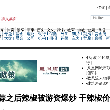
传媒
|
加入桌面
汽车
体育
娱乐
军事
历史
文化
读书
教育
佛教
健康
博报
频
专题
基金
理财
银行
保险
外汇
期货
期指
贵金属
戏
情
大盘
晨会
公司
机构
研报
评级
主力
荐股
直播
新
·[商讯]
2010
行中
·
凤凰网城市
招商中
·
数风流人物
·
建筑寿命30
蒜之后辣椒被游资爆炒 干辣椒