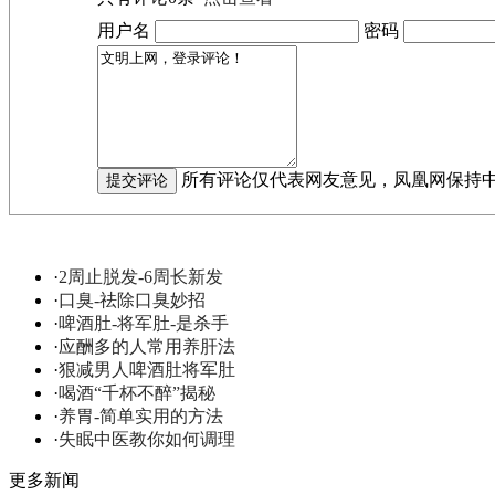
用户名
密码
所有评论仅代表网友意见，凤凰网保持
·
2周止脱发-6周长新发
·
口臭-祛除口臭妙招
·
啤酒肚-将军肚-是杀手
·
应酬多的人常用养肝法
·
狠减男人啤酒肚将军肚
·
喝酒“千杯不醉”揭秘
·
养胃-简单实用的方法
·
失眠中医教你如何调理
更多新闻