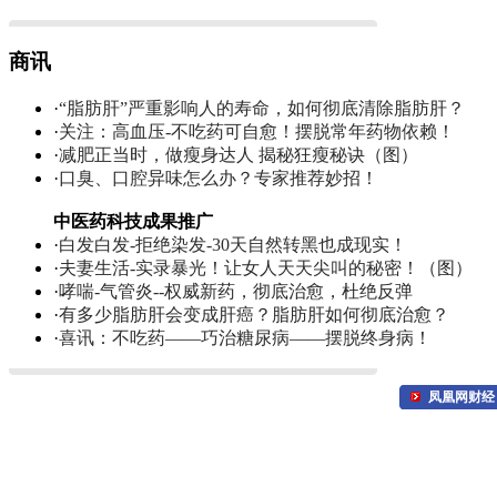
商讯
·
“脂肪肝”严重影响人的寿命，如何彻底清除脂肪肝？
·
关注：高血压-不吃药可自愈！摆脱常年药物依赖！
·
减肥正当时，做瘦身达人 揭秘狂瘦秘诀（图）
·
口臭、口腔异味怎么办？专家推荐妙招！
中医药科技成果推广
·
白发白发-拒绝染发-30天自然转黑也成现实！
·
夫妻生活-实录暴光！让女人天天尖叫的秘密！（图）
·
哮喘-气管炎--权威新药，彻底治愈，杜绝反弹
·
有多少脂肪肝会变成肝癌？脂肪肝如何彻底治愈？
·
喜讯：不吃药——巧治糖尿病——摆脱终身病！
凤凰网财经