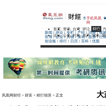
手机凤凰
网
财经
首页
资讯
台湾
评论
新闻
评论
专栏
产经
消费
视
论坛
公益
时尚
房产
城市
游
世博
企业
人物
滚动
股票
行
创业板
排行
日历
百科
优股
大
凤凰网财经
>
财富
>
精打细算
> 正文