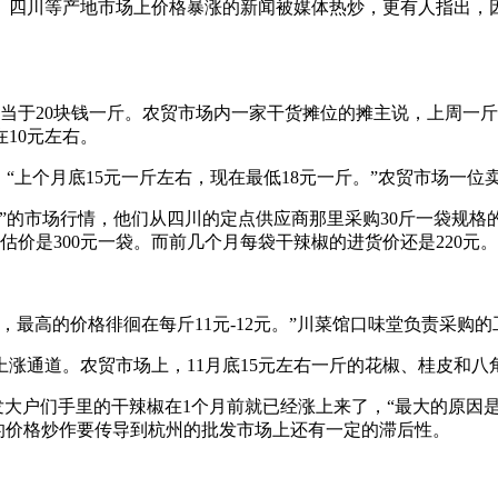
、四川等产地市场上价格暴涨的新闻被媒体热炒，更有人指出，因
当于20块钱一斤。农贸市场内一家干货摊位的摊主说，上周一斤
10元左右。
“上个月底15元一斤左右，现在最低18元一斤。”农贸市场一位
”的市场行情，他们从四川的定点供应商那里采购30斤一袋规格的
估价是300元一袋。而前几个月每袋干辣椒的进货价还是220元。
，最高的价格徘徊在每斤11元-12元。”川菜馆口味堂负责采购
通道。农贸市场上，11月底15元左右一斤的花椒、桂皮和八角这
批发大户们手里的干辣椒在1个月前就已经涨上来了，“最大的原因
的价格炒作要传导到杭州的批发市场上还有一定的滞后性。