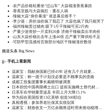
·
农产品价格轮番坐“过山车” 大蒜领涨香蕉暴跌
·
香蕉至贱与大蒜疯狂：重在人祸
·
辣椒大蒜“身价暴涨” 谁是幕后推手？
·
李少葵：房价油价疯了我忍了 大蒜也疯了我只能哭了
·
福州辣椒贵过猪肉 眼下1斤干辣椒可买2斤肉
·
产量少游资炒一斤卖到20多 济南干辣椒卖出羊肉价
·
山东大蒜价格比去年上涨40倍 总产量下降供给不足
·
可防甲型流感传言致部分地区干辣椒涨价数倍
频道头条
Big News
手机上看新闻
温家宝：我献身国家已经45年 还有几个月就要…
温家宝：称一揽子计划没必要是不顾事实的歪曲
成都工投集团董事长戴晓明被调查
日本担忧中国再限稀土出口 提前实施稀土替代材…
日系车在华销量受波及 丰田上月大降15.1%
华为拟在英国投资13亿英镑 创造500职位
真相透视：参加养老社保其实很划算
温家宝：财政收支一万亿余额将适时用来推动稳增…