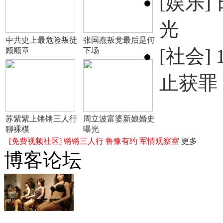
[娱乐]
光
中共史上最危险叛徒
张国焘叛党最后是何
[社会]
顾顺章
下场
止获罪
苏紫紫上锵锵三人行
周立波富婆新娘婚史
聊裸模
曝光
[免费视频社区]
锵锵三人行
鲁豫有约
军情观察室
更多
博客论坛