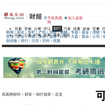
手机凤凰
加入桌面
网
财经
首页
资讯
台湾
评论
汽车
体育
娱乐
军事
新闻
评论
专栏
产经
消费
视频
专题
基金
理财
论坛
公益
时尚
房产
城市
游戏
世博
企业
人物
滚动
股票
行情
大盘
晨会
公司
创业板
排行
日历
百科
优股
凤凰网财经
>
财富
>
精打细算
> 正文