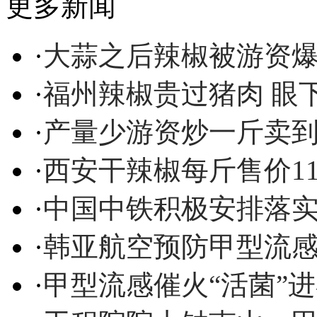
更多新闻
·
大蒜之后辣椒被游资爆
·
福州辣椒贵过猪肉 眼
·
产量少游资炒一斤卖到
·
西安干辣椒每斤售价11
·
中国中铁积极安排落
·
韩亚航空预防甲型流
·
甲型流感催火“活菌”