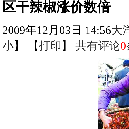
区干辣椒涨价数倍
2009年12月03日 14:56
大
小
】 【
打印
】
共有评论
0