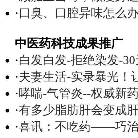
·
口臭、口腔异味怎么
中医药科技成果推广
·
白发白发-拒绝染发-3
·
夫妻生活-实录暴光！
·
哮喘-气管炎--权威
·
有多少脂肪肝会变成
·
喜讯：不吃药——巧