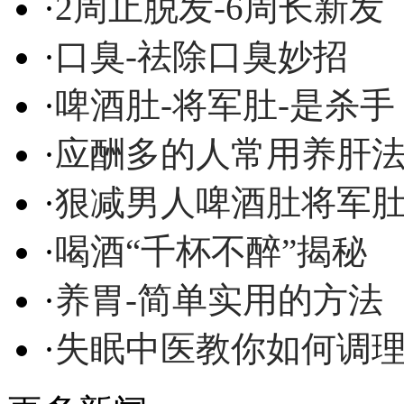
·
2周止脱发-6周长新发
·
口臭-祛除口臭妙招
·
啤酒肚-将军肚-是杀手
·
应酬多的人常用养肝
·
狠减男人啤酒肚将军
·
喝酒“千杯不醉”揭秘
·
养胃-简单实用的方法
·
失眠中医教你如何调