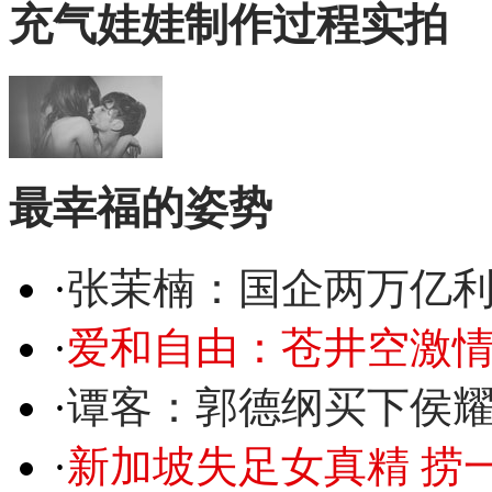
充气娃娃制作过程实拍
最幸福的姿势
·
张茉楠：国企两万亿
·
爱和自由：苍井空激情
·
谭客：郭德纲买下侯
·
新加坡失足女真精 捞