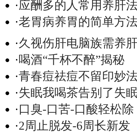
·
应酬多的人常用养肝
·
老胃病养胃的简单方
·
久视伤肝电脑族需养
·
喝酒“千杯不醉”揭秘
·
青春痘祛痘不留印妙
·
失眠我喝茶告别了失
·
口臭-口苦-口酸轻松除
·
2周止脱发-6周长新发