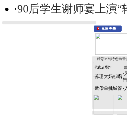
·
90后学生谢师宴上演“
精彩MV
|
特色铃音
|
·
俄夜店爆炸
·
·
·
苏珊大妈献唱
·
武僧单挑城管
·