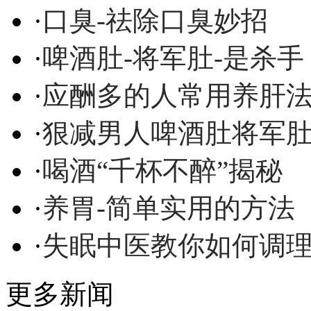
·
口臭-祛除口臭妙招
·
啤酒肚-将军肚-是杀手
·
应酬多的人常用养肝
·
狠减男人啤酒肚将军
·
喝酒“千杯不醉”揭秘
·
养胃-简单实用的方法
·
失眠中医教你如何调
更多新闻