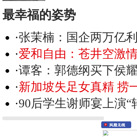
最幸福的姿势
·
张茉楠：国企两万亿
·
爱和自由：苍井空激情
·
谭客：郭德纲买下侯
·
新加坡失足女真精 捞
·
90后学生谢师宴上演“