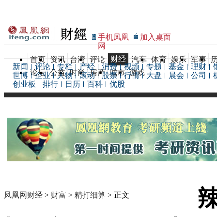
手机凤凰
加入桌面
网
财经
首页
资讯
台湾
评论
汽车
体育
娱乐
军事
新闻
评论
专栏
产经
消费
视频
专题
基金
理财
论坛
公益
时尚
房产
城市
游戏
世博
企业
人物
滚动
股票
行情
大盘
晨会
公司
创业板
排行
日历
百科
优股
凤凰网财经
>
财富
>
精打细算
> 正文