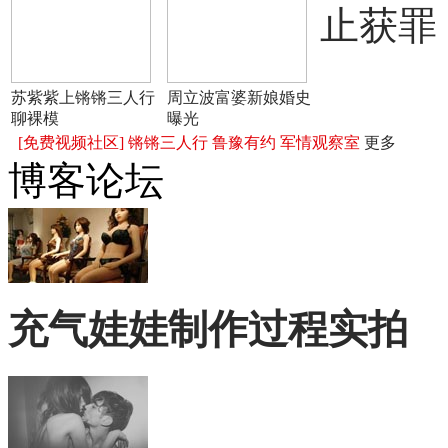
止获罪
苏紫紫上锵锵三人行
周立波富婆新娘婚史
聊裸模
曝光
[免费视频社区]
锵锵三人行
鲁豫有约
军情观察室
更多
博客论坛
充气娃娃制作过程实拍