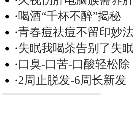
·
喝酒“千杯不醉”揭秘
·
青春痘祛痘不留印妙
·
失眠我喝茶告别了失
·
口臭-口苦-口酸轻松除
·
2周止脱发-6周长新发