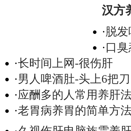
汉方
·
脱发
·
口臭
·
长时间上网-很伤肝
·
男人啤酒肚-头上6把刀
·
应酬多的人常用养肝
·
老胃病养胃的简单方
·
久视伤肝电脑族需养