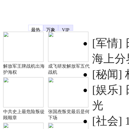
凤凰宽频
最热
万象
VIP
[军情]
海上分
解放军王牌战机出海
成飞研发解放军五代
[秘闻]
护海权
战机
[娱乐]
光
中共史上最危险叛徒
张国焘叛党最后是何
[社会]
顾顺章
下场