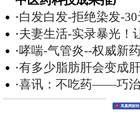
·
白发白发-拒绝染发-3
·
夫妻生活-实录暴光！
·
哮喘-气管炎--权威
·
有多少脂肪肝会变成
·
喜讯：不吃药——巧
凤凰网财经