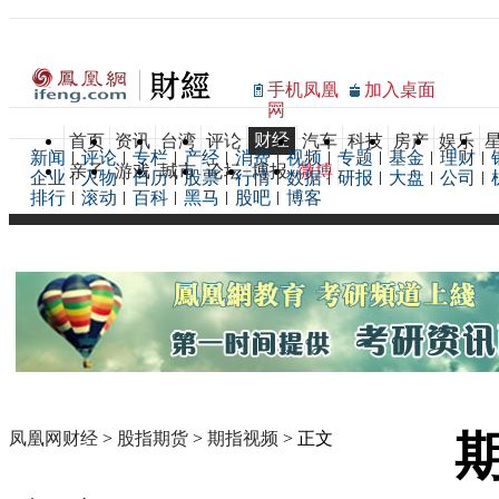
手机凤凰
加入桌面
网
财经
首页
资讯
台湾
评论
汽车
科技
房产
娱乐
新闻
评论
专栏
产经
消费
视频
专题
基金
理财
亲子
游戏
城市
论坛
博报
微博
企业
人物
日历
股票
行情
数据
研报
大盘
公司
排行
滚动
百科
黑马
股吧
博客
凤凰网财经
>
股指期货
>
期指视频
> 正文