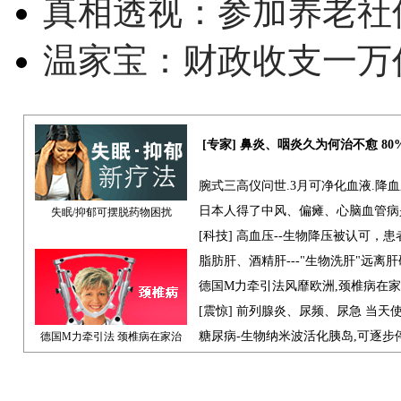
真相透视：参加养老社
温家宝：财政收支一万
[专家] 鼻炎、咽炎久为何治不愈 8
腕式三高仪问世.3月可净化血液.降
日本人得了中风、偏瘫、心脑血管病
失眠/抑郁可摆脱药物困扰
[科技] 高血压--生物降压被认可，
脂肪肝、酒精肝---"生物洗肝"远离
德国M力牵引法风靡欧洲,颈椎病在
[震惊] 前列腺炎、尿频、尿急 当天
糖尿病-生物纳米波活化胰岛,可逐步
德国M力牵引法 颈椎病在家治